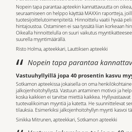
Nopein tapa parantaa apteekin kannattavuutta on oikea,
seuraamiseen on helppo käyttää MAXXin raportteja, joilla 
tuotesijoittelutoimenpiteitä. Hinnoittelu vaatii hyvää peli
hintajoustoa. Ostaminen ei saa tyssätä liian korkeaan hin
Oikealla hinnoittelulla on suuri vaikutus myyntikatteesee
suurella myyntimäärällä.
Risto Holma, apteekkari, Lauttiksen apteekki
Nopein tapa parantaa kannattavu
Vastuuhyllyillä jopa 40 prosentin kasvu my
Sotkamon apteekissa jokaisella on oma henkilökohtaine
jalkojenhoitohyllystä. Vastuun antaminen motivoi ja help
koska kaikkien ei tarvitse miettiä kaikkea. Hyllyvastaavat
tuotevalikoiman myyntiä ja katetta. He suunnittelevat se
tilauksia. Esimerkiksi jalkojenhoitohyllyn myynti kasvoi tä
Sinikka Mitrunen, apteekkari, Sotkamon apteekki