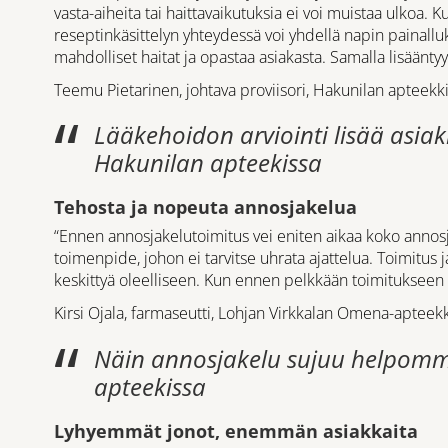
vasta-aiheita tai haittavaikutuksia ei voi muistaa ulkoa. 
reseptinkäsittelyn yhteydessä voi yhdellä napin painalluks
mahdolliset haitat ja opastaa asiakasta. Samalla lisään
Teemu Pietarinen, johtava proviisori, Hakunilan apteekk
Lääkehoidon arviointi lisää asiak
Hakunilan apteekissa
Tehosta ja nopeuta annosjakelua
“Ennen annosjakelutoimitus vei eniten aikaa koko annos
toimenpide, johon ei tarvitse uhrata ajattelua. Toimitus j
keskittyä oleelliseen. Kun ennen pelkkään toimitukseen m
Kirsi Ojala, farmaseutti, Lohjan Virkkalan Omena-apteekk
Näin annosjakelu sujuu helpom
apteekissa
Lyhyemmät jonot, enemmän asiakkaita