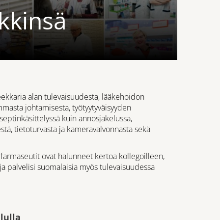
nkkinsä
ekkaria alan tulevaisuudesta, lääkehoidon
mmasta johtamisesta, työtyytyväisyyden
eptinkäsittelyssä kuin annosjakelussa,
tä, tietoturvasta ja kameravalvonnasta sekä
s farmaseutit ovat halunneet kertoa kollegoilleen,
a palvelisi suomalaisia myös tulevaisuudessa
lulla