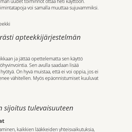
lmän uudet toiminnot ottaa heti käyttöön.
oimintatapoja voi samalla muuttaa sujuvammiksi.
eekki
erästi apteekkijärjestelmän
iikkaan ja jättää opettelematta sen käyttö
öhyvinvointia. Sen avulla saadaan lisää
yötyä. On hyvä muistaa, että ei voi oppia, jos ei
enee vähitellen. Myös epäonnistumiset kuuluvat
 sijoitus tulevaisuuteen
at
aaminen, kaikkien lääkkeiden yhteisvaikutuksia,