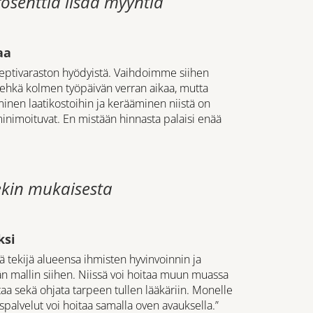
osenttiä lisää myyntiä
aa
eptivaraston hyödyistä. Vaihdoimme siihen
hkä kolmen työpäivän verran aikaa, mutta
inen laatikostoihin ja kerääminen niistä on
nimoituvat. En mistään hinnasta palaisi enää
ekin mukaisesta
ksi
ä tekijä alueensa ihmisten hyvinvoinnin ja
vän mallin siihen. Niissä voi hoitaa muun muassa
aa sekä ohjata tarpeen tullen lääkäriin. Monelle
palvelut voi hoitaa samalla oven avauksella.”