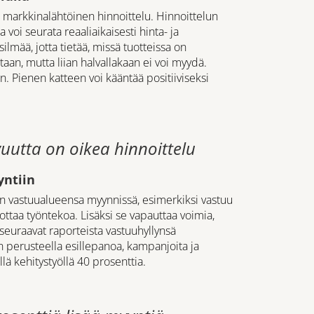
 markkinalähtöinen hinnoittelu. Hinnoittelun
voi seurata reaaliaikaisesti hinta- ja
silmää, jotta tietää, missä tuotteissa on
taan, mutta liian halvallakaan ei voi myydä.
n. Pienen katteen voi kääntää positiiviseksi
utta on oikea hinnoittelu
yntiin
n vastuualueensa myynnissä, esimerkiksi vastuu
ottaa työntekoa. Lisäksi se vapauttaa voimia,
 seuraavat raporteista vastuuhyllynsä
n perusteella esillepanoa, kampanjoita ja
llä kehitystyöllä 40 prosenttia.