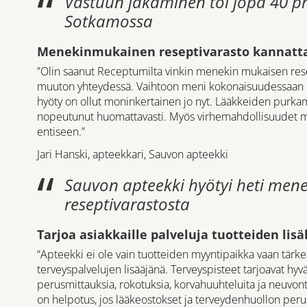
Vastuun jakaminen toi jopa 40 pr
Sotkamossa
Menekinmukainen reseptivarasto kannatt
”Olin saanut Receptumilta vinkin menekin mukaisen res
muuton yhteydessä. Vaihtoon meni kokonaisuudessaan e
hyöty on ollut moninkertainen jo nyt. Lääkkeiden purkam
nopeutunut huomattavasti. Myös virhemahdollisuudet mi
entiseen.”
Jari Hanski, apteekkari, Sauvon apteekki
Sauvon apteekki hyötyi heti men
reseptivarastosta
Tarjoa asiakkaille palveluja tuotteiden lisä
“Apteekki ei ole vain tuotteiden myyntipaikka vaan tärke
terveyspalvelujen lisääjänä. Terveyspisteet tarjoavat hy
perusmittauksia, rokotuksia, korvahuuhteluita ja neuvont
on helpotus, jos lääkeostokset ja terveydenhuollon perus