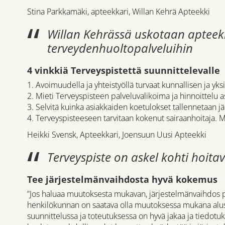
Stina Parkkamäki, apteekkari, Willan Kehrä Apteekki
Willan Kehrässä uskotaan apteek
terveydenhuoltopalveluihin
4 vinkkiä Terveyspistettä suunnittelevalle
1. Avoimuudella ja yhteistyöllä turvaat kunnallisen ja yk
2. Mieti Terveyspisteen palveluvalikoima ja hinnoittelu as
3. Selvitä kuinka asiakkaiden koetulokset tallennetaan 
4. Terveyspisteeseen tarvitaan kokenut sairaanhoitaja. 
Heikki Svensk, Apteekkari, Joensuun Uusi Apteekki
Terveyspiste on askel kohti hoita
Tee järjestelmänvaihdosta hyvä kokemus
”Jos haluaa muutoksesta mukavan, järjestelmänvaihdos pi
henkilökunnan on saatava olla muutoksessa mukana alu
suunnittelussa ja toteutuksessa on hyvä jakaa ja tiedotu