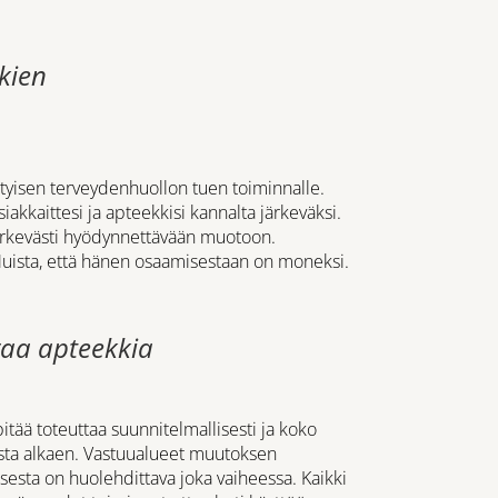
kien
sityisen terveydenhuollon tuen toiminnalle.
iakkaittesi ja apteekkisi kannalta järkeväksi.
järkevästi hyödynnettävään muotoon.
Muista, että hänen osaamisestaan on moneksi.
vaa apteekkia
tää toteuttaa suunnitelmallisesti ja koko
sta alkaen. Vastuualueet muutoksen
ksesta on huolehdittava joka vaiheessa. Kaikki