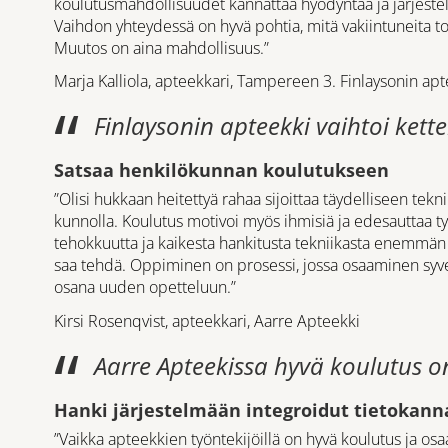
koulutusmahdollisuudet kannattaa hyödyntää ja järjeste
Vaihdon yhteydessä on hyvä pohtia, mitä vakiintuneita t
Muutos on aina mahdollisuus.”
Marja Kalliola, apteekkari, Tampereen 3. Finlaysonin apt
Finlaysonin apteekki vaihtoi kett
Satsaa henkilökunnan koulutukseen
”Olisi hukkaan heitettyä rahaa sijoittaa täydelliseen tekn
kunnolla. Koulutus motivoi myös ihmisiä ja edesauttaa ty
tehokkuutta ja kaikesta hankitusta tekniikasta enemmän h
saa tehdä. Oppiminen on prosessi, jossa osaaminen syv
osana uuden opetteluun.”
Kirsi Rosenqvist, apteekkari, Aarre Apteekki
Aarre Apteekissa hyvä koulutus on
Hanki järjestelmään integroidut tietokann
”Vaikka apteekkien työntekijöillä on hyvä koulutus ja os