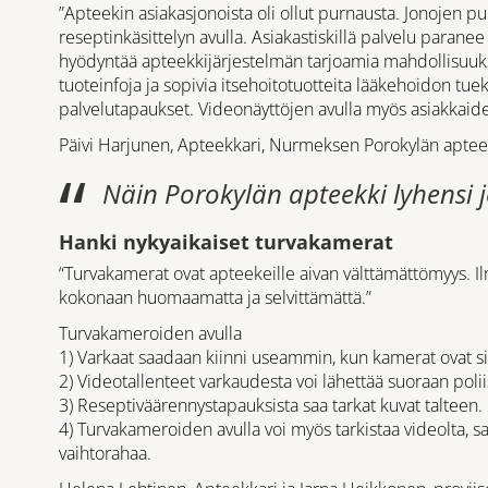
”Apteekin asiakasjonoista oli ollut purnausta. Jonojen 
reseptinkäsittelyn avulla. Asiakastiskillä palvelu paran
hyödyntää apteekkijärjestelmän tarjoamia mahdollisu
tuoteinfoja ja sopivia itsehoitotuotteita lääkehoidon tuek
palvelutapaukset. Videonäyttöjen avulla myös asiakkaid
Päivi Harjunen, Apteekkari, Nurmeksen Porokylän aptee
Näin Porokylän apteekki lyhensi j
Hanki nykyaikaiset turvakamerat
“Turvakamerat ovat apteekeille aivan välttämättömyys. I
kokonaan huomaamatta ja selvittämättä.”
Turvakameroiden avulla
1) Varkaat saadaan kiinni useammin, kun kamerat ovat 
2) Videotallenteet varkaudesta voi lähettää suoraan poliis
3) Reseptiväärennystapauksista saa tarkat kuvat talteen.
4) Turvakameroiden avulla voi myös tarkistaa videolta, s
vaihtorahaa.