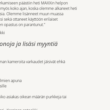
purkamiseen päästiin heti MAXXin helpon
ee myös koko ajan, koska olemme alkaneet heti
uksia. Olemme lisänneet muun muassa
si sekä ottaneet käyttöön erilaiset
en opastus on parantunut.”
kki
onoja ja lisäsi myyntiä
lman kameroita varkaudet jäisivät ehkä
silmien apuna
ille
aiko asiakas oikean määrän purkkeja tai