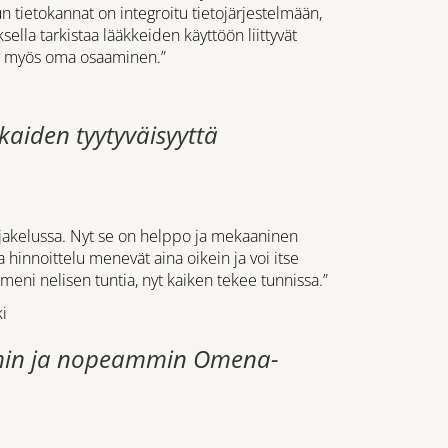
Kun tietokannat on integroitu tietojärjestelmään,
ella tarkistaa lääkkeiden käyttöön liittyvät
tyy myös oma osaaminen.”
i
kaiden tyytyväisyyttä
jakelussa. Nyt se on helppo ja mekaaninen
a hinnoittelu menevät aina oikein ja voi itse
eni nelisen tuntia, nyt kaiken tekee tunnissa.”
i
min ja nopeammin Omena-