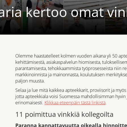
karia kertoo omat vi
Olemme haastatelleet kolmen vuoden aikana yli 50 apte
kehittämisestä, asiakaspalvelun hiomisesta, tuloksellise
parantamisesta, tehokkaammista työprosesseista niin res
markkinoinnista ja mainonnasta, koulutuksen merkitykses
paljon muusta.
Selaa ja lue mitä kaikkea apteekkarit, proviisorit ja myö
jotta apteekkiala voisi Suomessa mahdollisimman hyvin j
erinomaisesti.
Klikkaa eteenpäin tästä linkistä
.
11 poimittua vinkkiä kollegoilta
Paranna kannattavuutta oikealla hinnoitte