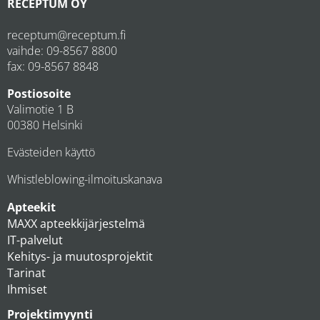
RECEPTUM OY
receptum@receptum.fi
vaihde:
09-8567 8800
fax: 09-8567 8848
Postiosoite
Valimotie 1 B
00380 Helsinki
Evästeiden käyttö
Whistleblowing-ilmoituskanava
Apteekit
MAXX apteekkijärjestelmä
IT-palvelut
Kehitys- ja muutosprojektit
Tarinat
Ihmiset
Projektimyynti