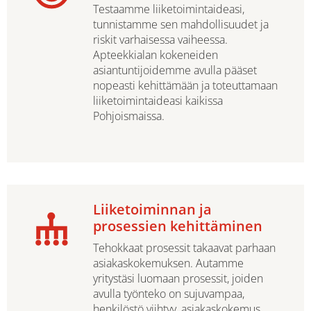
Testaamme liiketoimintaideasi,
tunnistamme sen mahdollisuudet ja
riskit varhaisessa vaiheessa.
Apteekkialan kokeneiden
asiantuntijoidemme avulla pääset
nopeasti kehittämään ja toteuttamaan
liiketoimintaideasi kaikissa
Pohjoismaissa.
Liiketoiminnan ja
prosessien kehittäminen
Tehokkaat prosessit takaavat parhaan
asiakaskokemuksen. Autamme
yritystäsi luomaan prosessit, joiden
avulla työnteko on sujuvampaa,
henkilöstö viihtyy, asiakaskokemus