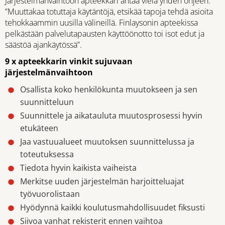
Järjestelmänvaihtoon apteekkari antaa vielä yhden ohjeen:
”Muuttakaa totuttaja käytäntöjä, etsikää tapoja tehdä asioita
tehokkaammin uusilla välineillä. Finlaysonin apteekissa
pelkästään palvelutapausten käyttöönotto toi isot edut ja
säästöä ajankäytössä”.
9 x apteekkarin vinkit sujuvaan
järjestelmänvaihtoon
Osallista koko henkilökunta muutokseen ja sen
suunnitteluun
Suunnittele ja aikatauluta muutosprosessi hyvin
etukäteen
Jaa vastuualueet muutoksen suunnittelussa ja
toteutuksessa
Tiedota hyvin kaikista vaiheista
Merkitse uuden järjestelmän harjoitteluajat
työvuorolistaan
Hyödynnä kaikki koulutusmahdollisuudet fiksusti
Siivoa vanhat rekisterit ennen vaihtoa