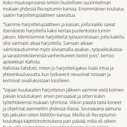
Koko muutosprosessi tehtiin huolellisen suunnitelman
mukaan yhdessä Receptumin kanssa. Ensimmäinen koulutus
saatiin harjoittelupäätteen saavuttua.
”Saimme harjoittelupäätteen ja kassan, joilla kaikki saivat
itsenäisesti harjoitella kaksi kertaa puolentoista tunnin
jakson. Merkitsimme harjoittelut työvuorolistaan, jotta kaikilla
olisi varmasti aikaa harjoitella. Samaan aikaan
valmistauduimme myös siivoamalla asiakas-, työpaikkakassa-
ja varastorekistereistä vanhentuneet tiedot pois”, kertoo
apteekkari Kalliola.
Kalliolaa ilahdutti, miten jo harjoittelujakso lisäsi intoa ja
yhteenkuuluvuutta, kun työkaverit neuvoivat toisiaan ja
kertoivat oivalluksistaan toisilleen.
”Vajaan kuukauden harjoittelun jälkeen saimme vielä kolmen
päivän koulutuksen: ensin perusasiat ja sitten kukin
työtehtäviensä mukaan ryhmissä. Viikon päästä tästä koneet
ja ohjelmat asennettiin yhdessä illassa. Seuraavana aamuna
työ jatkuikin sitten MAXXin kanssa. Meillä oli Receptumin
kouluttaja käyttöönottotukena pari päivää, mikä oli oikein