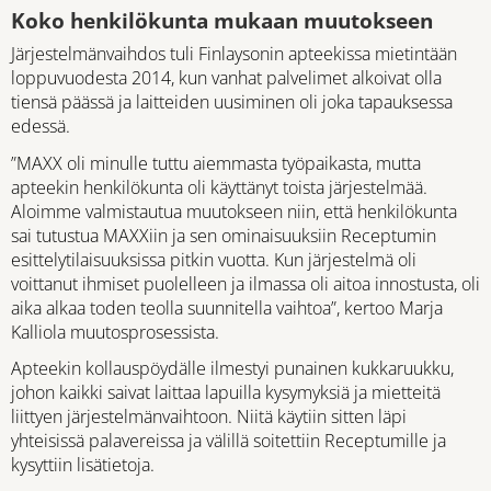
Koko henkilökunta mukaan muutokseen
Järjestelmänvaihdos tuli Finlaysonin apteekissa mietintään
loppuvuodesta 2014, kun vanhat palvelimet alkoivat olla
tiensä päässä ja laitteiden uusiminen oli joka tapauksessa
edessä.
”MAXX oli minulle tuttu aiemmasta työpaikasta, mutta
apteekin henkilökunta oli käyttänyt toista järjestelmää.
Aloimme valmistautua muutokseen niin, että henkilökunta
sai tutustua MAXXiin ja sen ominaisuuksiin Receptumin
esittelytilaisuuksissa pitkin vuotta. Kun järjestelmä oli
voittanut ihmiset puolelleen ja ilmassa oli aitoa innostusta, oli
aika alkaa toden teolla suunnitella vaihtoa”, kertoo Marja
Kalliola muutosprosessista.
Apteekin kollauspöydälle ilmestyi punainen kukkaruukku,
johon kaikki saivat laittaa lapuilla kysymyksiä ja mietteitä
liittyen järjestelmänvaihtoon. Niitä käytiin sitten läpi
yhteisissä palavereissa ja välillä soitettiin Receptumille ja
kysyttiin lisätietoja.