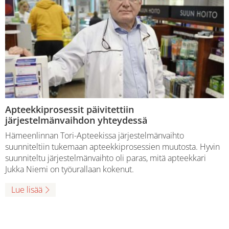
Apteekkiprosessit päivitettiin
järjestelmänvaihdon yhteydessä
Hämeenlinnan Tori-Apteekissa järjestelmänvaihto
suunniteltiin tukemaan apteekkiprosessien muutosta. Hyvin
suunniteltu järjestelmänvaihto oli paras, mitä apteekkari
Jukka Niemi on työurallaan kokenut.
Lue lisää