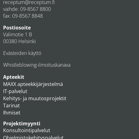
receptum@receptum.fi
vaihde:
09-8567 8800
fax: 09-8567 8848
Postiosoite
Valimotie 1 B
00380 Helsinki
Evästeiden käyttö
Whistleblowing-ilmoituskanava
Apteekit
MAXX apteekkijärjestelmä
IT-palvelut
Kehitys- ja muutosprojektit
Tarinat
Ihmiset
Projektimyynti
Konsultointipalvelut
Ohjelmistokehityspalvelut