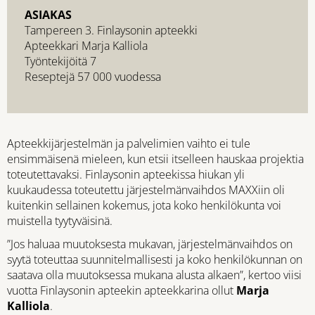
ASIAKAS
Tampereen 3. Finlaysonin apteekki
Apteekkari Marja Kalliola
Työntekijöitä 7
Reseptejä 57 000 vuodessa
Apteekkijärjestelmän ja palvelimien vaihto ei tule
ensimmäisenä mieleen, kun etsii itselleen hauskaa projektia
toteutettavaksi. Finlaysonin apteekissa hiukan yli
kuukaudessa toteutettu järjestelmänvaihdos MAXXiin oli
kuitenkin sellainen kokemus, jota koko henkilökunta voi
muistella tyytyväisinä.
”Jos haluaa muutoksesta mukavan, järjestelmänvaihdos on
syytä toteuttaa suunnitelmallisesti ja koko henkilökunnan on
saatava olla muutoksessa mukana alusta alkaen”, kertoo viisi
vuotta Finlaysonin apteekin apteekkarina ollut
Marja
Kalliola
.