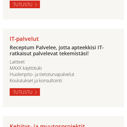
TUTUSTU
IT-palvelut
Receptum Palvelee, jotta apteekkisi IT-
ratkaisut palvelevat tekemistäsi!
Laitteet
MAXX käyttötuki
Huolenpito- ja tietoturvapalvelut
Koulutukset ja konsultointi
TUTUSTU
Kehitys- ja muutosprojektit