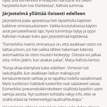
hyvä, sillä esimerkiksi e-reseptien kanssa ei voi oikein
harjoitella kuin tosi tilanteessa”, Kalliola summaa.
Järjestelmä yllättää iloisesti edelleen
Järjestelmä pääsi apteekissa heti täysteholla käyttöön
kaikkine ominaisuuksineen. Vaikka koulutuksessa käytiin
asiat perusteellisesti läpi, hyviä toimintoja löytyy ja oppii
Kalliolan mukaan koko ajan järjestelmää käyttäessä.
”Esimerkiksi mainio ominaisuus on, että asiakkaan oston voi
laittaa pitoon, jos hän vaikka lähtee hakemaan käteistä
automaatista tai ostos muuten keskeytyy. Ostosta voi jatkaa
siitä, mihin jäätiin, kun asiakas palaa”, Marja Kalliola kertoo.
”Kivoja ahaa-elämyksiä tulee edelleen. Viimeisin tuli
laskuttajalle, kun asiakkaan laskun maksaja piti
kertaluonteisesti vaihtaa ja se tapahtui todella vaivattomasti.
Myös tuotteisiin lisättävät tuoteinfot ovat säästäneet vaivaa.
Esimerkiksi pneumokokkirokotteen sisällöstä kyseltiin usein
samoja asioita. Nyt tuotteen kohdalla näkyy info, ettei se
sisällä eläviä tai heikennettyjä taudinaiheuttajia.”