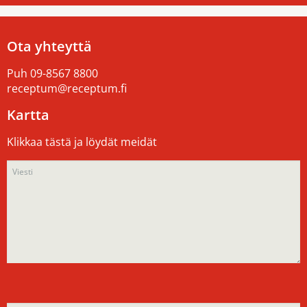
Ota yhteyttä
Puh
09-8567 8800
receptum@receptum.fi
Kartta
Klikkaa tästä ja löydät meidät
Please
Please
leave