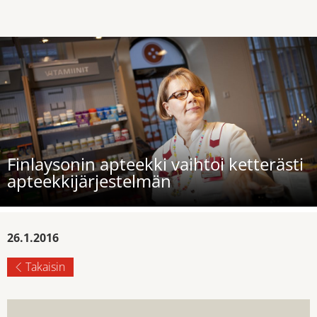
Finlaysonin apteekki vaihtoi ketterästi
apteekkijärjestelmän
26.1.2016
Takaisin