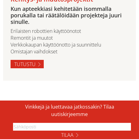
Kun apteekkiasi kehitetään isommalla
porukalla tai räätälöidään projekteja juuri
sinulle.
Erilaisten robottien käyttöönotot
Remontit ja muutot
Verkkokaupan käyttöönotto ja suunnittelu
Omistajan vaihdokset
TUTUSTU
Vinkkejä ja luettavaa jatkossakin? Tilaa
uutiskirjeemme
TILAA