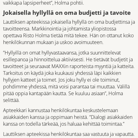
vaikkapa lapsiperheet”, Holma pohtii.
Jokaisella hyllyllä on oma budjetti ja tavoite
Lauttiksen apteekissa jokaisella hyllyllä on oma budjettinsa ja
tavoitteensa. Markkinointia ja johtamista yliopistossa
opettava Risto Holma tietää mitä tekee. Hän on ottanut koko
henkilökunnan mukaan ja uskoo avoimuuteen.
”Hyllyillä on omat hyllyvastaavansa, jotka suunnittelevat
esillepanoa ja hinnoittelua aktiivisesti. He tietävät budjetit ja
tavoitteet ja seuraavat MAXXin raporteista myyntiä ja katteita.
Tarkoitus on käydä joka kuukausi yhdessä läpi kaikkien
hyllyjen katteet ja toimet. Jos joku hylly ei ole toiminut,
pohdimme yhdessä, mitä voisi parantaa tai muuttaa. Välillä
pitää oppia kantapään kautta. Se kuuluu asiaan”, Holma
selittää.
Apteekkari kannustaa henkilökuntaa keskustelemaan
asiakkaiden kanssa ja oppimaan heistä. ”Dialogi asiakkaiden
kanssa on todella tärkeää, jos haluaa kehittää toimintaa.”
Lauttiksen apteekissa henkilökuntaa saa vastuuta ja vapautta.