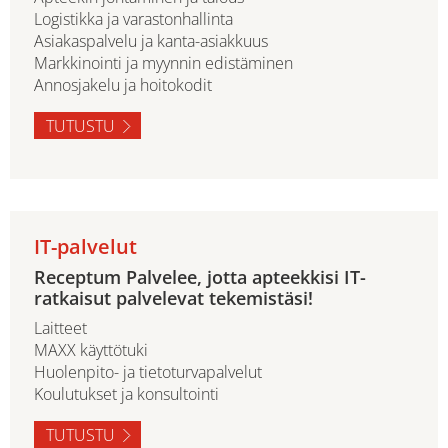
Logistikka ja varastonhallinta
Asiakaspalvelu ja kanta-asiakkuus
Markkinointi ja myynnin edistäminen
Annosjakelu ja hoitokodit
TUTUSTU
IT-palvelut
Receptum Palvelee, jotta apteekkisi IT-
ratkaisut palvelevat tekemistäsi!
Laitteet
MAXX käyttötuki
Huolenpito- ja tietoturvapalvelut
Koulutukset ja konsultointi
TUTUSTU