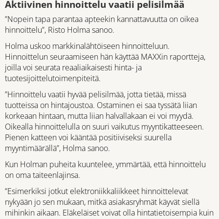
Aktiivinen hinnoittelu vaatii pelisilmää
”Nopein tapa parantaa apteekin kannattavuutta on oikea
hinnoittelu”, Risto Holma sanoo.
Holma uskoo markkinalähtöiseen hinnoitteluun.
Hinnoittelun seuraamiseen hän käyttää MAXXin raportteja,
joilla voi seurata reaaliaikaisesti hinta- ja
tuotesijoittelutoimenpiteitä.
”Hinnoittelu vaatii hyvää pelisilmää, jotta tietää, missä
tuotteissa on hintajoustoa. Ostaminen ei saa tyssätä liian
korkeaan hintaan, mutta liian halvallakaan ei voi myydä.
Oikealla hinnoittelulla on suuri vaikutus myyntikatteeseen.
Pienen katteen voi kääntää positiiviseksi suurella
myyntimäärällä”, Holma sanoo.
Kun Holman puheita kuuntelee, ymmärtää, että hinnoittelu
on oma taiteenlajinsa.
”Esimerkiksi jotkut elektroniikkaliikkeet hinnoittelevat
nykyään jo sen mukaan, mitkä asiakasryhmät käyvät siellä
mihinkin aikaan. Eläkeläiset voivat olla hintatietoisempia kuin