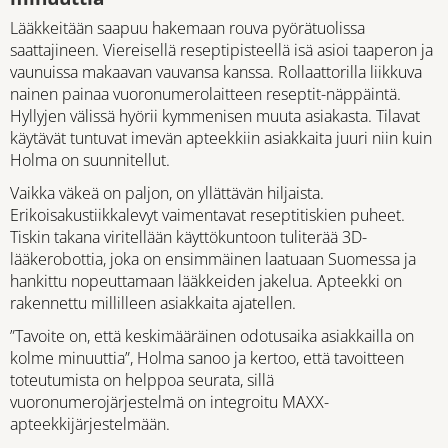
Lääkkeitään saapuu hakemaan rouva pyörätuolissa
saattajineen. Viereisellä reseptipisteellä isä asioi taaperon ja
vaunuissa makaavan vauvansa kanssa. Rollaattorilla liikkuva
nainen painaa vuoronumerolaitteen reseptit-näppäintä.
Hyllyjen välissä hyörii kymmenisen muuta asiakasta. Tilavat
käytävät tuntuvat imevän apteekkiin asiakkaita juuri niin kuin
Holma on suunnitellut.
Vaikka väkeä on paljon, on yllättävän hiljaista.
Erikoisakustiikkalevyt vaimentavat reseptitiskien puheet.
Tiskin takana viritellään käyttökuntoon tuliterää 3D-
lääkerobottia, joka on ensimmäinen laatuaan Suomessa ja
hankittu nopeuttamaan lääkkeiden jakelua. Apteekki on
rakennettu millilleen asiakkaita ajatellen.
”Tavoite on, että keskimääräinen odotusaika asiakkailla on
kolme minuuttia”, Holma sanoo ja kertoo, että tavoitteen
toteutumista on helppoa seurata, sillä
vuoronumerojärjestelmä on integroitu MAXX-
apteekkijärjestelmään.