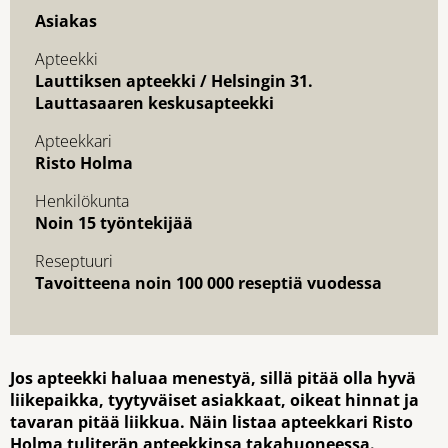
Asiakas
Apteekki
Lauttiksen apteekki / Helsingin 31.
Lauttasaaren keskusapteekki
Apteekkari
Risto Holma
Henkilökunta
Noin 15 työntekijää
Reseptuuri
Tavoitteena noin 100 000 reseptiä vuodessa
Jos apteekki haluaa menestyä, sillä pitää olla hyvä
liikepaikka, tyytyväiset asiakkaat, oikeat hinnat ja
tavaran pitää liikkua. Näin listaa apteekkari Risto
Holma tuliterän apteekkinsa takahuoneessa.