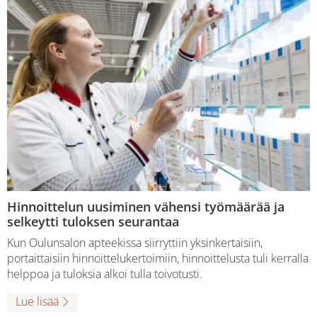
Hinnoittelun uusiminen vähensi työmäärää ja
selkeytti tuloksen seurantaa
Kun Oulunsalon apteekissa siirryttiin yksinkertaisiin,
portaittaisiin hinnoittelukertoimiin, hinnoittelusta tuli kerralla
helppoa ja tuloksia alkoi tulla toivotusti.
Lue lisää