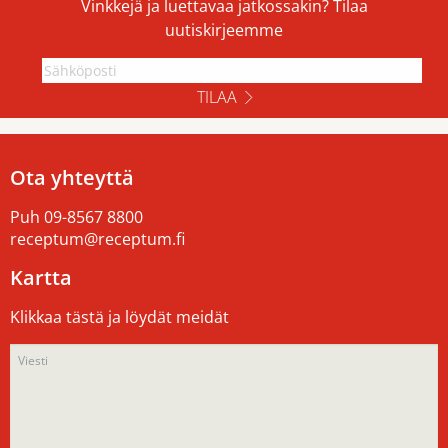
Vinkkejä ja luettavaa jatkossakin? Tilaa
uutiskirjeemme
TILAA
Ota yhteyttä
Puh
09-8567 8800
receptum@receptum.fi
Kartta
Klikkaa tästä ja löydät meidät