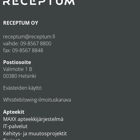
RECEPTUM OY
receptum@receptum.fi
vaihde:
09-8567 8800
fax: 09-8567 8848
Postiosoite
Valimotie 1 B
00380 Helsinki
Evästeiden käyttö
Whistleblowing-ilmoituskanava
Apteekit
MAXX apteekkijärjestelmä
IT-palvelut
Kehitys- ja muutosprojektit