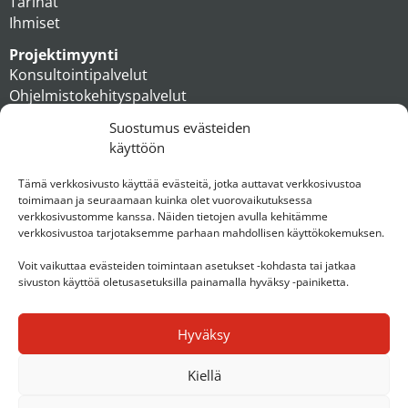
Tarinat
Ihmiset
Projektimyynti
Konsultointipalvelut
Ohjelmistokehityspalvelut
MAXX apteekkiratkaisut
Suostumus evästeiden
Tukipalvelut
käyttöön
Artikkelit
Ihmiset
Tämä verkkosivusto käyttää evästeitä, jotka auttavat verkkosivustoa
toimimaan ja seuraamaan kuinka olet vuorovaikutuksessa
Konserni
verkkosivustomme kanssa. Näiden tietojen avulla kehitämme
verkkosivustoa tarjotaksemme parhaan mahdollisen käyttökokemuksen.
Ota yhteyttä
Voit vaikuttaa evästeiden toimintaan asetukset -kohdasta tai jatkaa
sivuston käyttöä oletusasetuksilla painamalla hyväksy -painiketta.
Hyväksy
Kiellä