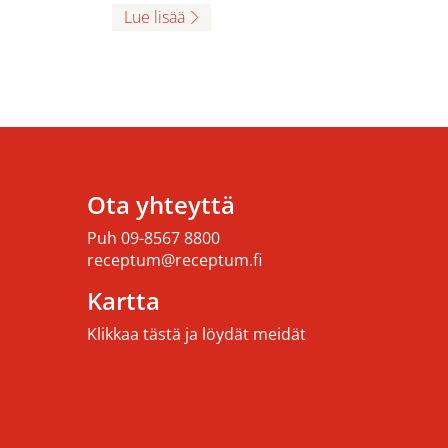
Lue lisää
Ota yhteyttä
Puh
09-8567 8800
receptum@receptum.fi
Kartta
Klikkaa tästä ja löydät meidät