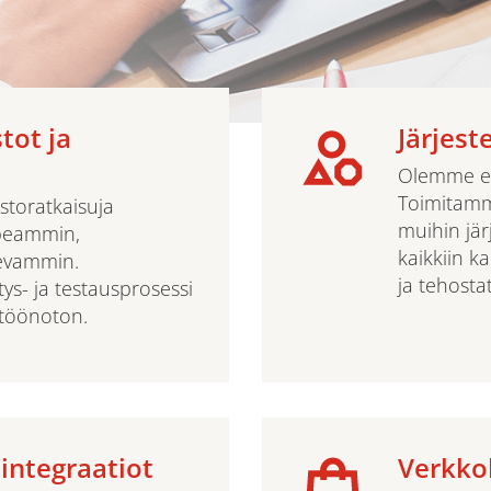
tot ja
Järjest
Olemme eri
Toimitamme
storatkaisuja
muihin jär
opeammin,
kaikkiin 
tevammin.
ja tehostat
tys- ja testausprosessi
ttöönoton.
integraatiot
Verkko