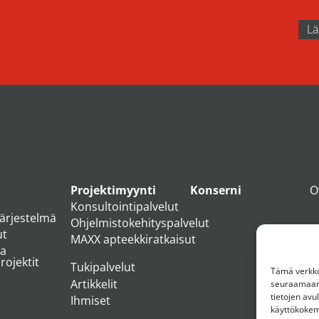
Projektimyynti
Konserni
O
Konsultointipalvelut
järjestelmä
Ohjelmistokehityspalvelut
ut
MAXX apteekkiratkaisut
ja
ojektit
Tukipalvelut
Tämä verkkos
Artikkelit
seuraamaan 
tietojen av
Ihmiset
käyttökoke