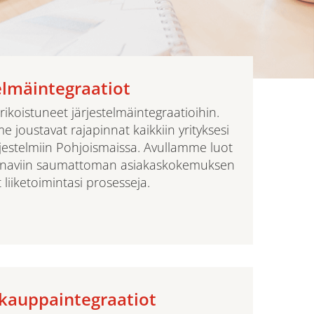
elmäintegraatiot
koistuneet järjestelmäintegraatioihin.
 joustavat rajapinnat kaikkiin yrityksesi
jestelmiin Pohjoismaissa. Avullamme luot
kanaviin saumattoman asiakaskokemuksen
 liiketoimintasi prosesseja.
kauppaintegraatiot