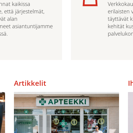
nat kaikissa
Verkkokau
että järjestelmät,
erilaisten
vät alan
täyttävät 
eneet asiantuntijamme
kehität kus
ssä.
palvelukon
Artikkelit
I