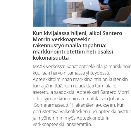
Kun kivijalassa hiljeni, alkoi Santero
Morrin verkkoapteekin
rakennustyömaalla tapahtua:
markkinointi otettiin heti osaksi
kokonaisuutta
MAXX verkossa: Sanat apteekkiala ja markkinoin
kuullaan harvoin samassa yhteydessä.
Apteekkitoiminnan markkinointia on kuitenkin
turha jännittää, kun noudattaa toimialalle
asetettuja säädöksiä. Apteekkari Santero Morri
otti digimarkkinoinnin ammattilaisen Johanna
”Somefarmaseutti” Hakamäen avukseen, kun
perustettava Valkeakosken uusi apteekki avattii
ja myöhemmin myös Apteekkinetti.fi-
verkkoapteekki lanseerattiin.