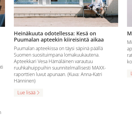
Heinäkuuta odotellessa: Kesä on
M
Puumalan apteekin kiireisintä aikaa
Mi
Puumalan apteekissa on täysi säpinä päällä
ap
Suomen suosituimpana lomakuukautena.
ra
Apteekkari Vesa Hämäläinen varautuu
ko
ti
ruuhkahuippuihin suunnitelmallisesti MAXX-
raporttien luvut apunaan. (Kuva: Anna-Katri
Hänninen)
Lue lisää
n