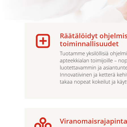
Räätälöidyt ohjelmis
toiminnallisuudet
Tuotamme yksilöllisiä ohjelmi
apteekkialan toimijoille – n
luotettavammin ja asiantun
Innovatiivinen ja ketterä kehi
takaa nopeat kokeilut ja käy
Viranomaisrajapinta