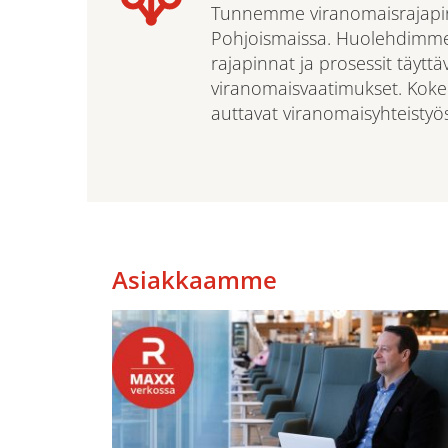
Tunnemme viranomaisrajapin
Pohjoismaissa. Huolehdimme, 
rajapinnat ja prosessit täyttä
viranomaisvaatimukset. Kok
auttavat viranomaisyhteistyö
Asiakkaamme