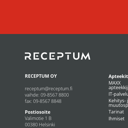
RECEPTUM OY
Apteekit
MAXX
apteekki
receptum@receptum.fi
IT-palvel
vaihde:
09-8567 8800
Kehitys- 
fax: 09-8567 8848
muutospr
Tarinat
Postiosoite
Valimotie 1 B
Ihmiset
00380 Helsinki