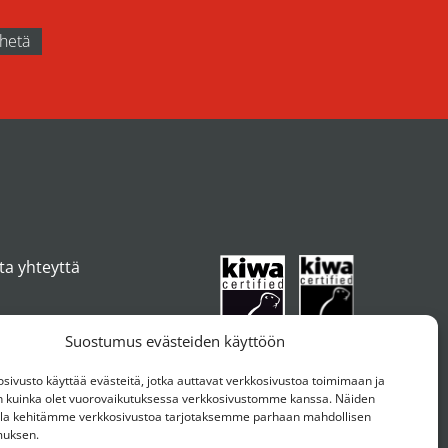
ta yhteyttä
Suostumus evästeiden käyttöön
ivusto käyttää evästeitä, jotka auttavat verkkosivustoa toimimaan ja
kuinka olet vuorovaikutuksessa verkkosivustomme kanssa. Näiden
ulla kehitämme verkkosivustoa tarjotaksemme parhaan mahdollisen
muksen.