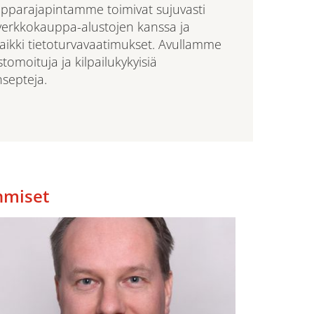
pparajapintamme toimivat sujuvasti
 verkkokauppa-alustojen kanssa ja
kaikki tietoturvavaatimukset. Avullamme
tomoituja ja kilpailukykyisiä
septeja.
hmiset