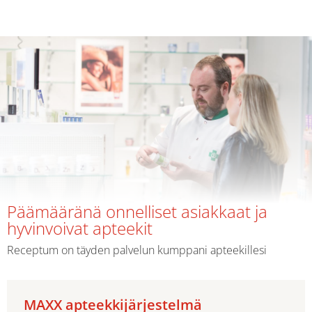
Päämääränä onnelliset asiakkaat ja
hyvinvoivat apteekit
Receptum on täyden palvelun kumppani apteekillesi
MAXX apteekkijärjestelmä