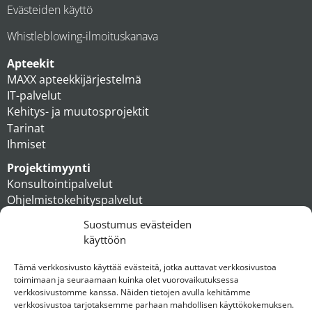
Evästeiden käyttö
Whistleblowing-ilmoituskanava
Apteekit
MAXX apteekkijärjestelmä
IT-palvelut
Kehitys- ja muutosprojektit
Tarinat
Ihmiset
Projektimyynti
Konsultointipalvelut
Ohjelmistokehityspalvelut
MAXX apteekkiratkaisut
Suostumus evästeiden
Tukipalvelut
käyttöön
Artikkelit
Ihmiset
Tämä verkkosivusto käyttää evästeitä, jotka auttavat verkkosivustoa
toimimaan ja seuraamaan kuinka olet vuorovaikutuksessa
Konserni
verkkosivustomme kanssa. Näiden tietojen avulla kehitämme
verkkosivustoa tarjotaksemme parhaan mahdollisen käyttökokemuksen.
Ota yhteyttä