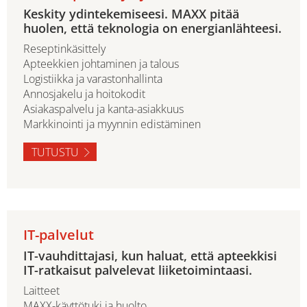
Keskity ydintekemiseesi. MAXX pitää
huolen, että teknologia on energianlähteesi.
Reseptinkäsittely
Apteekkien johtaminen ja talous
Logistiikka ja varastonhallinta
Annosjakelu ja hoitokodit
Asiakaspalvelu ja kanta-asiakkuus
Markkinointi ja myynnin edistäminen
TUTUSTU
IT-palvelut
IT-vauhdittajasi, kun haluat, että apteekkisi
IT-ratkaisut palvelevat liiketoimintaasi.
Laitteet
MAXX-käyttötuki ja huolto