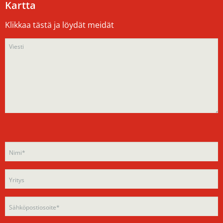
Kartta
Klikkaa tästä ja löydät meidät
Please
Please
leave
leave
this
this
field
field
empty.
empty.