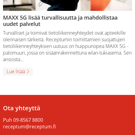
MAXX 5G lisää turvallisuutta ja mahdollistaa
uudet palvelut
Turvalliset ja toimivat tietoliikenneyhteydet ovat apteekille
olennaisen tärkeitä. Receptumin toimittamien suojattujen
tietoliikenneyhteyksien uutuus on huippunopea MAXX 5G -
palomuuri, jossa on sisäänrakennettuna wlan-tukiasema. Sen
ansiosta…
Lue lisää
Ota yhteyttä
Puh
09-8567 8800
receptum@receptum.fi