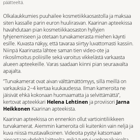
päätteeltä.
Olkalaukkumies puuhailee kosmetiikkaosastolla ja maksaa
siten kassalle parin euron huulirasvan. Kaarinan apteekissa
havahdutaan pian kosmetiikkaosaston hyllyjen
tyhjenemiseen ja otetaan turvakamerasta miehen käynti
esille. Kuvasta näkyy, että tavaraa siirtyy luvattomasti kassiin.
Niinpä Kaarinasta lähtee saman tien video-ote ja
rikosilmoitus poliisille sekä varoitus vikkelästä varkaasta
alueen apteekeille. Varas saadaan kiinni pian seuraavalta
apajalta.
”Turvakamerat ovat aivan välttämättömyys, sillä meillä on
varkauksia 2−4 kertaa kuukaudessa. Ilman kameroita ne
jäisivät ehkä kokonaan huomaamatta ja selvittämättä”,
kertovat apteekkari
Helena Lehtinen
ja proviisori
Jarna
Heikkonen
Kaarinan apteekista.
Kaarinan apteekissa on ennenkin ollut vartiointiliikkeen
turvakamerat. Aiemmin kameroita oli kuitenkin vain neljä ja
kuva niissä mustavalkoinen. Videoita pystyi katsomaan
ainoastaan yhdeltä laitteelta, mikä tuntui vanhanaikaiselta.