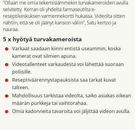
”Ollaan me omia tekemisiämmekin turvakameroiden avulla
selvitetty. Kerran oli yhdeltä farmaseutilta e-
reseptikeskuksen varmennekortti hukassa. Videolta sitten
nähtiin, että se oli jäänyt kansion väliin”, Satu kertoo ja
nauraa.
5 x hyötyä turvakameroista
Varkaat saadaan kiinni entistä useammin, koska
kamerat ovat silmien apuna.
Videotallenteet varkaudesta voi lähettää suoraan
poliisille.
Reseptiväärennystapauksista saa tarkat kuvat
talteen.
Mahdollisuus tarkistaa videolta, saiko asiakas oikean
määrän purkkeja tai vaihtorahaa.
Omia kadonneita tavaroita voi jäljittää videon avulla.