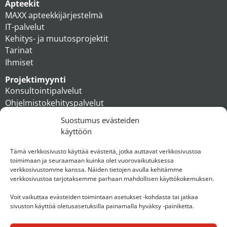
Apteekit
MAXX apteekkijärjestelmä
IT-palvelut
Kehitys- ja muutosprojektit
Tarinat
Ihmiset
Projektimyynti
Konsultointipalvelut
Ohjelmistokehityspalvelut
MAXX apteekkiratkaisut
Suostumus evästeiden
Tukipalvelut
käyttöön
Artikkelit
Ihmiset
Tämä verkkosivusto käyttää evästeitä, jotka auttavat verkkosivustoa
toimimaan ja seuraamaan kuinka olet vuorovaikutuksessa
Konserni
verkkosivustomme kanssa. Näiden tietojen avulla kehitämme
verkkosivustoa tarjotaksemme parhaan mahdollisen käyttökokemuksen.
Ota yhteyttä
Voit vaikuttaa evästeiden toimintaan asetukset -kohdasta tai jatkaa
sivuston käyttöä oletusasetuksilla painamalla hyväksy -painiketta.