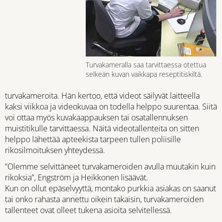
Turvakameralla saa tarvittaessa otettua
selkeän kuvan vaikkapa reseptitiskiltä.
turvakameroita. Hän kertoo, että videot säilyvät laitteella
kaksi viikkoa ja videokuvaa on todella helppo suurentaa. Siitä
voi ottaa myös kuvakaappauksen tai osatallennuksen
muistitikulle tarvittaessa. Näitä videotallenteita on sitten
helppo lähettää apteekista tarpeen tullen poliisille
rikosilmoituksen yhteydessä.
”Olemme selvittäneet turvakameroiden avulla muutakin kuin
rikoksia”, Engström ja Heikkonen lisäävät.
Kun on ollut epäselvyyttä, montako purkkia asiakas on saanut
tai onko rahasta annettu oikein takaisin, turvakameroiden
tallenteet ovat olleet tukena asioita selvitellessä.