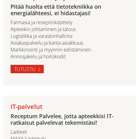
Pitää huolta että tietotekniikka on
energialähteesi, ei hidastajasi!
Farmasia ja reseptinkäsittely
Apteekin johtaminen ja talous
Logistikka ja varastonhallinta
Asiakaspalvelu ja kanta-asiakkuus
Markkinointi ja myynnin edistäminen
Annosjakelu ja hoitokodit
TUTUSTU
IT-palvelut
Receptum Palvelee, jotta apteekkisi IT-
ratkaisut palvelevat tekemistäsi!
Laitteet
MAXX käyttötuki