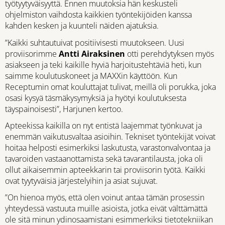
työtyytyväisyyttä. Ennen muutoksia hän keskusteli
ohjelmiston vaihdosta kaikkien työntekijöiden kanssa
kahden kesken ja kuunteli näiden ajatuksia.
”Kaikki suhtautuivat positiivisesti muutokseen. Uusi
proviisorimme
Antti Airaksinen
otti perehdytyksen myös
asiakseen ja teki kaikille hyviä harjoitustehtäviä heti, kun
saimme koulutuskoneet ja MAXXin käyttöön. Kun
Receptumin omat kouluttajat tulivat, meillä oli porukka, joka
osasi kysyä täsmäkysymyksiä ja hyötyi koulutuksesta
täyspainoisesti”, Harjunen kertoo.
Apteekissa kaikilla on nyt entistä laajemmat työnkuvat ja
enemmän vaikutusvaltaa asioihin. Tekniset työntekijät voivat
hoitaa helposti esimerkiksi laskutusta, varastonvalvontaa ja
tavaroiden vastaanottamista sekä tavarantilausta, joka oli
ollut aikaisemmin apteekkarin tai proviisorin työtä. Kaikki
ovat tyytyväisiä järjestelyihin ja asiat sujuvat.
”On hienoa myös, että olen voinut antaa tämän prosessin
yhteydessä vastuuta muille asioista, jotka eivät välttämättä
ole sitä minun ydinosaamistani esimmerkiksi tietotekniikan