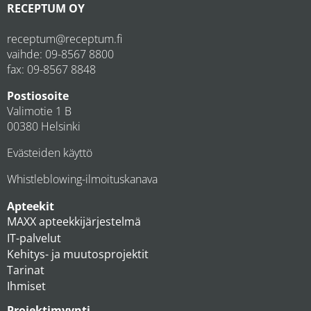
RECEPTUM OY
receptum@receptum.fi
vaihde:
09-8567 8800
fax: 09-8567 8848
Postiosoite
Valimotie 1 B
00380 Helsinki
Evästeiden käyttö
Whistleblowing-ilmoituskanava
Apteekit
MAXX apteekkijärjestelmä
IT-palvelut
Kehitys- ja muutosprojektit
Tarinat
Ihmiset
Projektimyynti