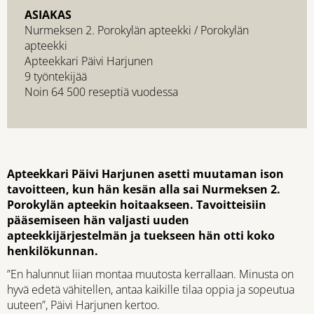
ASIAKAS
Nurmeksen 2. Porokylän apteekki / Porokylän
apteekki
Apteekkari Päivi Harjunen
9 työntekijää
Noin 64 500 reseptiä vuodessa
Apteekkari Päivi Harjunen asetti muutaman ison
tavoitteen, kun hän kesän alla sai Nurmeksen 2.
Porokylän apteekin hoitaakseen. Tavoitteisiin
pääsemiseen hän valjasti uuden
apteekkijärjestelmän ja tuekseen hän otti koko
henkilökunnan.
”En halunnut liian montaa muutosta kerrallaan. Minusta on
hyvä edetä vähitellen, antaa kaikille tilaa oppia ja sopeutua
uuteen”, Päivi Harjunen kertoo.