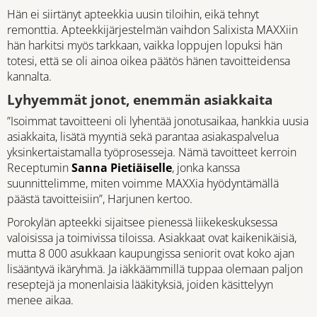
Hän ei siirtänyt apteekkia uusin tiloihin, eikä tehnyt
remonttia. Apteekkijärjestelmän vaihdon Salixista MAXXiin
hän harkitsi myös tarkkaan, vaikka loppujen lopuksi hän
totesi, että se oli ainoa oikea päätös hänen tavoitteidensa
kannalta.
Lyhyemmät jonot, enemmän asiakkaita
”Isoimmat tavoitteeni oli lyhentää jonotusaikaa, hankkia uusia
asiakkaita, lisätä myyntiä sekä parantaa asiakaspalvelua
yksinkertaistamalla työprosesseja. Nämä tavoitteet kerroin
Receptumin
Sanna Pietiäiselle
, jonka kanssa
suunnittelimme, miten voimme MAXXia hyödyntämällä
päästä tavoitteisiin”, Harjunen kertoo.
Porokylän apteekki sijaitsee pienessä liikekeskuksessa
valoisissa ja toimivissa tiloissa. Asiakkaat ovat kaikenikäisiä,
mutta 8 000 asukkaan kaupungissa seniorit ovat koko ajan
lisääntyvä ikäryhmä. Ja iäkkäämmillä tuppaa olemaan paljon
reseptejä ja monenlaisia lääkityksiä, joiden käsittelyyn
menee aikaa.