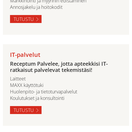
Markkinointi ja myynnin edistäminen
Annosjakelu ja hoitokodit
TUTUSTU
IT-palvelut
Receptum Palvelee, jotta apteekkisi IT-
ratkaisut palvelevat tekemistäsi!
Laitteet
MAXX käyttötuki
Huolenpito- ja tietoturvapalvelut
Koulutukset ja konsultointi
TUTUSTU