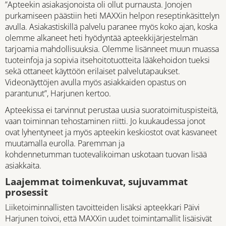
”Apteekin asiakasjonoista oli ollut purnausta. Jonojen
purkamiseen päästiin heti MAXXin helpon reseptinkäsittelyn
avulla. Asiakastiskillä palvelu paranee myös koko ajan, koska
olemme alkaneet heti hyödyntää apteekkijärjestelmän
tarjoamia mahdollisuuksia. Olemme lisänneet muun muassa
tuoteinfoja ja sopivia itsehoitotuotteita lääkehoidon tueksi
sekä ottaneet käyttöön erilaiset palvelutapaukset.
Videonäyttöjen avulla myös asiakkaiden opastus on
parantunut”, Harjunen kertoo.
Apteekissa ei tarvinnut perustaa uusia suoratoimituspisteitä,
vaan toiminnan tehostaminen riitti. Jo kuukaudessa jonot
ovat lyhentyneet ja myös apteekin keskiostot ovat kasvaneet
muutamalla eurolla. Paremman ja
kohdennetumman tuotevalikoiman uskotaan tuovan lisää
asiakkaita.
Laajemmat toimenkuvat, sujuvammat
prosessit
Liiketoiminnallisten tavoitteiden lisäksi apteekkari Päivi
Harjunen toivoi, että MAXXin uudet toimintamallit lisäisivät