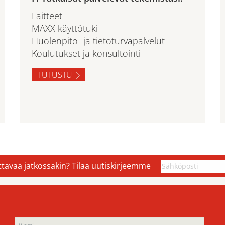
Laitteet
MAXX käyttötuki
Huolenpito- ja tietoturvapalvelut
Koulutukset ja konsultointi
TUTUSTU
ettavaa jatkossakin? Tilaa uutiskirjeemme
Ple