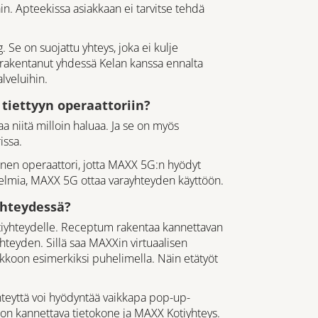
n. Apteekissa asiakkaan ei tarvitse tehdä
Se on suojattu yhteys, joka ei kulje
 rakentanut yhdessä Kelan kanssa ennalta
lveluihin.
tiettyyn operaattoriin?
taa niitä milloin haluaa. Ja se on myös
issa.
oinen operaattori, jotta MAXX 5G:n hyödyt
ongelmia, MAXX 5G ottaa varayhteyden käyttöön.
yhteydessä?
tiyhteydelle. Receptum rakentaa kannettavan
hteyden. Sillä saa MAXXin virtuaalisen
rkkoon esimerkiksi puhelimella. Näin etätyöt
yhteyttä voi hyödyntää vaikkapa pop-up-
ä on kannettava tietokone ja MAXX Kotiyhteys.