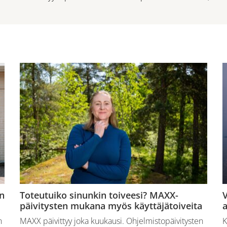
n
Toteutuiko sinunkin toiveesi? MAXX-
V
päivitysten mukana myös käyttäjätoiveita
a
n
MAXX päivittyy joka kuukausi. Ohjelmistopäivitysten
K