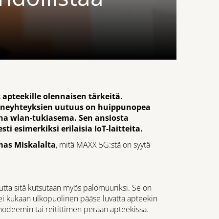
 apteekille olennaisen tärkeitä.
enneyhteyksien uutuus on huippunopea
na wlan-tukiasema. Sen ansiosta
i esimerkiksi erilaisia IoT-laitteita.
as Miskalalta
, mitä MAXX 5G:stä on syytä
utta sitä kutsutaan myös palomuuriksi. Se on
tei kukaan ulkopuolinen pääse luvatta apteekin
odeemin tai reitittimen perään apteekissa.