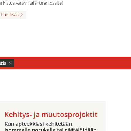
arkistus varavirtalähteen osalta!
Lue lisää
tia
Kehitys- ja muutosprojektit
Kun apteekkiasi kehitetään
isommalla porukalla tai räätälöidään