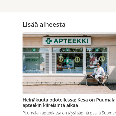
Lisää aiheesta
Heinäkuuta odotellessa: Kesä on Puumala
apteekin kiireisintä aikaa
Puumalan apteekissa on täysi säpinä päällä Suome