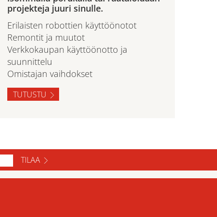
projekteja juuri sinulle.
Erilaisten robottien käyttöönotot
Remontit ja muutot
Verkkokaupan käyttöönotto ja
suunnittelu
Omistajan vaihdokset
TUTUSTU
TILAA
ase