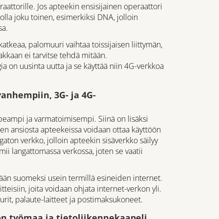
aattorille. Jos apteekin ensisijainen operaattori
 olla joku toinen, esimerkiksi DNA, jolloin
sa.
katkeaa, palomuuri vaihtaa toissijaisen liittymän,
akkaan ei tarvitse tehdä mitään.
 on uusinta uutta ja se käyttää niin 4G-verkkoa
anhempiin, 3G- ja 4G-
mpi ja varmatoimisempi. Siinä on lisäksi
en ansiosta apteekeissa voidaan ottaa käyttöön
angaton verkko, jolloin apteekin sisäverkko säilyy
imii langattomassa verkossa, joten se vaatii
tään suomeksi usein termillä esineiden internet.
itteisiin, joita voidaan ohjata internet-verkon yli.
turit, palaute-laitteet ja postimaksukoneet.
on työmaa ja tietoliikennekaapeli