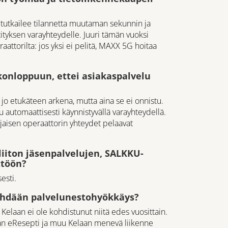
 tutkailee tilannetta muutaman sekunnin ja
tityksen varayhteydelle. Juuri tämän vuoksi
ttorilta: jos yksi ei pelitä, MAXX 5G hoitaa
konloppuun, ettei asiakaspalvelu
n jo etukäteen arkena, mutta aina se ei onnistu.
 automaattisesti käynnistyvällä varayhteydellä.
jaisen operaattorin yhteydet pelaavat
liiton jäsenpalvelujen, SALKKU-
ttöön?
esti.
 tehdään palvelunestohyökkäys?
Kelaan ei ole kohdistunut niitä edes vuosittain.
tään eResepti ja muu Kelaan menevä liikenne