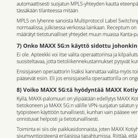
automaattisesti suojatun MPLS-yhteyden kautta eteenpäi
tässäkään tilanteessa mitään.
MPLS on lyhenne sanoista Multiprotocol Label Switching. 
normaalissa, julkisessa verkossa lainkaan. Receptum on
määrätyt tietoturvalliset yhteydet muun muassa Kanta-pa
7) Onko MAXX 5G:n käyttö sidottu johonkin 
Ei ole. Apteekki voi itse valita operaattorinsa ja kilpailut
suositeltavaa, jotta tietoliikennekustannukset pysyvät kur
Ensisijaisen operaattorin lisäksi kannattaa valita myös t
pääsevät esiin. Eli jos ensisijaisella operaattorilla on 
8) Voiko MAXX 5G:tä hyödyntää MAXX Koti
Kyllä, MAXX-palomuuri on ylipäätään edellytys MAXX Ko
tietokoneen ja MAXX 5G:n välille VPN-suojatun salatun y
työpisteen käyttöön turvallisesti, kunhan vain pääsee ve
onnistuvat helposti ja tietoturvallisesti.
Toiminta ei siis ole paikkasidonnaista, joten MAXX Koti
sivumyyntipisteenä erilaisissa tapahtumissa. Riittää, ett