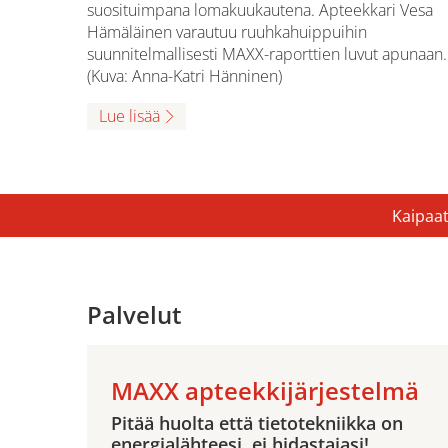
suosituimpana lomakuukautena. Apteekkari Vesa
Hämäläinen varautuu ruuhkahuippuihin
suunnitelmallisesti MAXX-raporttien luvut apunaan.
(Kuva: Anna-Katri Hänninen)
Lue lisää
Kaipaat
Palvelut
MAXX apteekkijärjestelmä
Pitää huolta että tietotekniikka on
energialähteesi, ei hidastajasi!