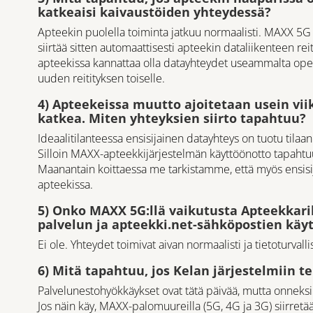
katkeaisi kaivaustöiden yhteydessä?
Apteekin puolella toiminta jatkuu normaalisti. MAXX 5G
siirtää sitten automaattisesti apteekin dataliikenteen rei
apteekissa kannattaa olla datayhteydet useammalta operaa
uuden reitityksen toiselle.
4) Apteekeissa muutto ajoitetaan usein vii
katkea. Miten yhteyksien siirto tapahtuu?
Ideaalitilanteessa ensisijainen datayhteys on tuotu tilaa
Silloin MAXX-apteekkijärjestelmän käyttöönotto tapahtuu
Maanantain koittaessa me tarkistamme, että myös ensisi
apteekissa.
5) Onko MAXX 5G:llä vaikutusta Apteekkari
palvelun ja apteekki.net-sähköpostien käy
Ei ole. Yhteydet toimivat aivan normaalisti ja tietoturvallis
6) Mitä tapahtuu, jos Kelan järjestelmiin
Palvelunestohyökkäykset ovat tätä päivää, mutta onneksi 
Jos näin käy, MAXX-palomuureilla (5G, 4G ja 3G) siirre