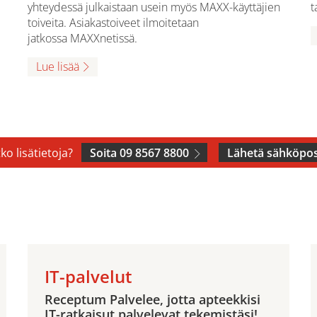
yhteydessä julkaistaan usein myös MAXX-käyttäjien
t
toiveita. Asiakastoiveet ilmoitetaan
jatkossa MAXXnetissä.
Lue lisää
ko lisätietoja?
Soita 09 8567 8800
Lähetä sähköpos
IT-palvelut
Receptum Palvelee, jotta apteekkisi
IT-ratkaisut palvelevat tekemistäsi!