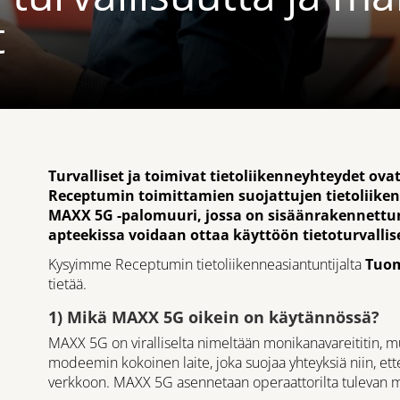
t
Turvalliset ja toimivat tietoliikenneyhteydet ovat
Receptumin toimittamien suojattujen tietoliik
MAXX 5G -palomuuri, jossa on sisäänrakennettu
apteekissa voidaan ottaa käyttöön tietoturvallisest
Kysyimme Receptumin tietoliikenneasiantuntijalta
Tuom
tietää.
1) Mikä MAXX 5G oikein on käytännössä?
MAXX 5G on viralliselta nimeltään monikanavareititin, m
modeemin kokoinen laite, joka suojaa yhteyksiä niin, et
verkkoon. MAXX 5G asennetaan operaattorilta tulevan m