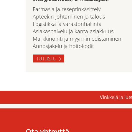
Farmasia ja reseptinkäsittely
Apteekin johtaminen ja talous
Logistikka ja varastonhallinta
Asiakaspalvelu ja kanta-asiakkuus
Markkinointi ja myynnin edistäminen
Annosjakelu ja hoitokodit
TUTUSTU
Vinkkejä ja lu
Ota yhteyttä