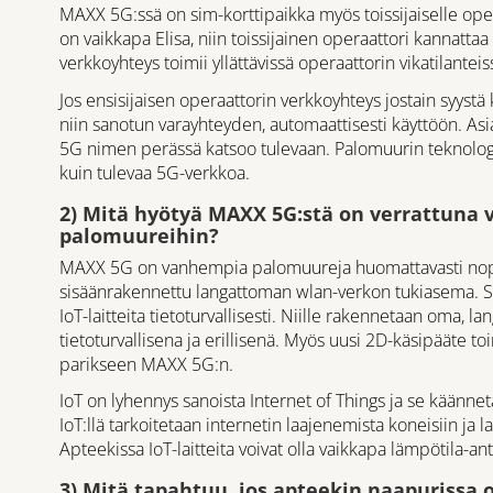
MAXX 5G:ssä on sim-korttipaikka myös toissijaiselle oper
on vaikkapa Elisa, niin toissijainen operaattori kannattaa
verkkoyhteys toimii yllättävissä operaattorin vikatilanteis
Jos ensisijaisen operaattorin verkkoyhteys jostain syystä 
niin sanotun varayhteyden, automaattisesti käyttöön. Asi
5G nimen perässä katsoo tulevaan. Palomuurin teknologia
kuin tulevaa 5G-verkkoa.
2) Mitä hyötyä MAXX 5G:stä on verrattuna v
palomuureihin?
MAXX 5G on vanhempia palomuureja huomattavasti nopea
sisäänrakennettu langattoman wlan-verkon tukiasema. S
IoT-laitteita tietoturvallisesti. Niille rakennetaan oma, l
tietoturvallisena ja erillisenä. Myös uusi 2D-käsipääte to
parikseen MAXX 5G:n.
IoT on lyhennys sanoista Internet of Things ja se käänne
IoT:llä tarkoitetaan internetin laajenemista koneisiin ja la
Apteekissa IoT-laitteita voivat olla vaikkapa lämpötila-an
3) Mitä tapahtuu, jos apteekin naapurissa 