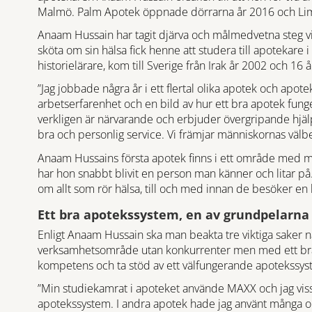
Malmö. Palm Apotek öppnade dörrarna år 2016 och Lim
Anaam Hussain har tagit djärva och målmedvetna steg vi
sköta om sin hälsa fick henne att studera till apotekare
historielärare, kom till Sverige från Irak år 2002 och 16
”Jag jobbade några år i ett flertal olika apotek och apo
arbetserfarenhet och en bild av hur ett bra apotek fung
verkligen är närvarande och erbjuder övergripande hjälp
bra och personlig service. Vi främjar människornas välb
Anaam Hussains första apotek finns i ett område med m
har hon snabbt blivit en person man känner och litar på
om allt som rör hälsa, till och med innan de besöker en l
Ett bra apotekssystem, en av grundpelarna
Enligt Anaam Hussain ska man beakta tre viktiga saker nä
verksamhetsområde utan konkurrenter men med ett br
kompetens och ta stöd av ett välfungerande apotekssys
”Min studiekamrat i apoteket använde MAXX och jag visst
apotekssystem. I andra apotek hade jag använt många ol