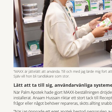
”MAXX är jättelätt att använda. Till och med jag lärde mig fort a
Själv vill hon bli tandläkare som stor.
Lätt att ta till sig, användarvänliga system
När Palm Apotek hade gjort MAXX-beställningen dröjde
installerat. Anaam Hussain riktar ett stort tack till Rec
frågor eller något behöver repareras, sköts allting snab
”När jag öppnade ett eget apotek bestod personalen av 