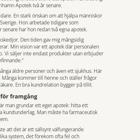
hamn Apotek två år senare.
dare. En stark önskan om att hjälpa människor
 i Sverige. Hon arbetade tidigare som
 år senare har hon redan två egna apotek.
tekskedjor. Den tiden gav mig mångsidig
erar. Min vision var ett apotek där personalen
. Vi säljer inte endast produkter utan erbjuder
efinnande.”
ånga äldre personer och även ett sjukhus. Här
. Många kommer till henne och ställer frågor
äkare. En bra kundrelation bygger på tillit.
 för framgång
r man grundar ett eget apotek: hitta ett
a kundunderlag. Man måste ha farmaceutisk
tem.
e att det är ett sällsynt välfungerande
ika system, det förekom ofta fel och