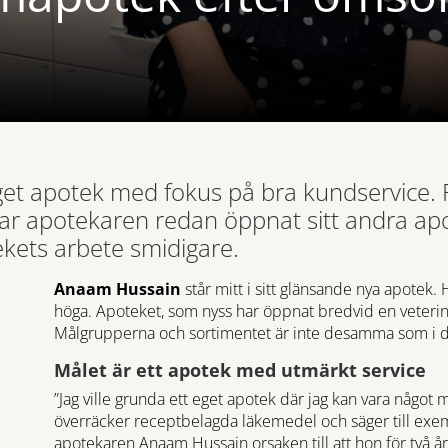
t apotek med fokus på bra kundservice. F
 apotekaren redan öppnat sitt andra apote
kets arbete smidigare.
Anaam Hussain
står mitt i sitt glänsande nya apotek. 
höga. Apoteket, som nyss har öppnat bredvid en veterinä
Målgrupperna och sortimentet är inte desamma som i de
Målet är ett apotek med utmärkt service
”Jag ville grunda ett eget apotek där jag kan vara någo
överräcker receptbelagda läkemedel och säger till exem
apotekaren Anaam Hussain orsaken till att hon för två år