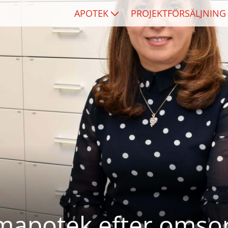
APOTEK
PROJEKTFÖRSÄLJNING
apotek efter omsor