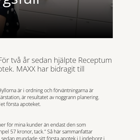
ör två år sedan hjälpte Receptum
k. MAXX har bidragit till
Hyllorna är i ordning och förväntningarna är
rstation, är resultatet av noggrann planering.
t första apoteket.
t mer för mina kunder än endast den som
pel 57 kronor, tack.” Så här sammanfattar
 sedan grundade sitt första apotek i Lindeborg i