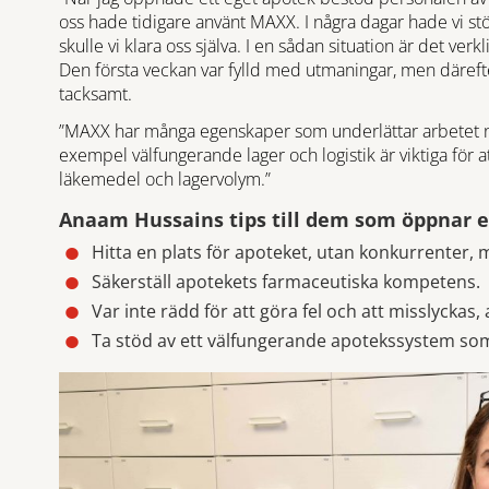
oss hade tidigare använt MAXX. I några dagar hade vi s
skulle vi klara oss själva. I en sådan situation är det verk
Den första veckan var fylld med utmaningar, men därefter
tacksamt.
”MAXX har många egenskaper som underlättar arbetet nä
exempel välfungerande lager och logistik är viktiga för a
läkemedel och lagervolym.”
Anaam Hussains tips till dem som öppnar e
Hitta en plats för apoteket, utan konkurrenter,
Säkerställ apotekets farmaceutiska kompetens.
Var inte rädd för att göra fel och att misslyckas, 
Ta stöd av ett välfungerande apotekssystem som