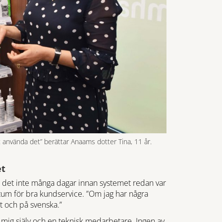
tt använda det” berättar Anaams dotter Tina, 11 år.
et
 det inte många dagar innan systemet redan var
eptum för bra kundservice. ”Om jag har några
bt och på svenska.”
mig själv och en teknisk medarbetare. Ingen av