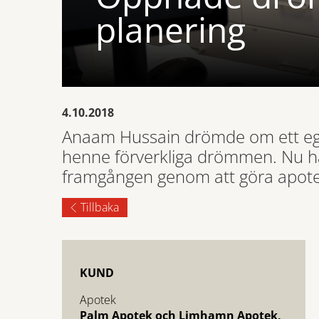
planering
4.10.2018
Anaam Hussain drömde om ett ege
henne förverkliga drömmen. Nu har
framgången genom att göra apote
Tillbaka
KUND
Apotek
Palm Apotek och Limhamn Apotek,