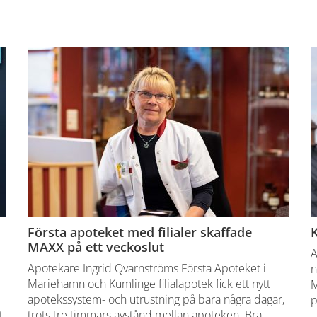
Första apoteket med filialer skaffade
K
MAXX på ett veckoslut
A
Apotekare Ingrid Qvarnströms Första Apoteket i
n
Mariehamn och Kumlinge filialapotek fick ett nytt
M
apotekssystem- och utrustning på bara några dagar,
p
t
trots tre timmars avstånd mellan apoteken. Bra