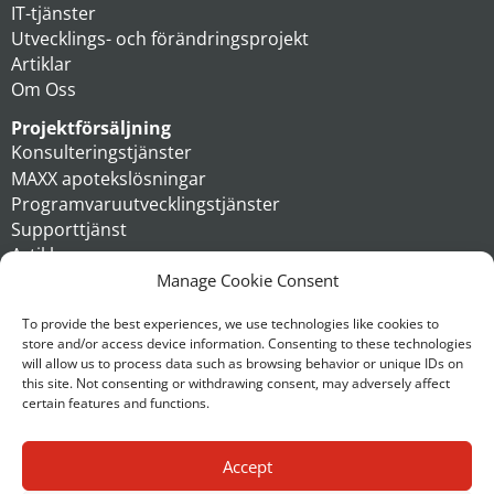
IT-tjänster
Utvecklings- och förändringsprojekt
Artiklar
Om Oss
Projektförsäljning
Konsulteringstjänster
MAXX apotekslösningar
Programvaruutvecklingstjänster
Supporttjänst
Artiklar
Om oss
Manage Cookie Consent
Koncern
To provide the best experiences, we use technologies like cookies to
store and/or access device information. Consenting to these technologies
Kontakt
will allow us to process data such as browsing behavior or unique IDs on
this site. Not consenting or withdrawing consent, may adversely affect
certain features and functions.
Accept