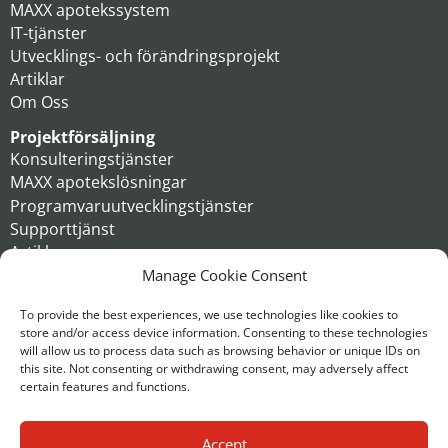
MAXX apotekssystem
IT-tjänster
Utvecklings- och förändringsprojekt
Artiklar
Om Oss
Projektförsäljning
Konsulteringstjänster
MAXX apotekslösningar
Programvaruutvecklingstjänster
Supporttjänst
Artiklar
Om oss
Manage Cookie Consent
Koncern
To provide the best experiences, we use technologies like cookies to
store and/or access device information. Consenting to these technologies
Kontakt
will allow us to process data such as browsing behavior or unique IDs on
this site. Not consenting or withdrawing consent, may adversely affect
certain features and functions.
Accept