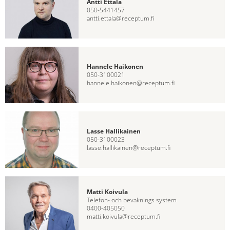
Antti Ettala
050-5441457
antti.ettala@receptum.fi
Hannele Haikonen
050-3100021
hannele.haikonen@receptum.fi
Lasse Hallikainen
050-3100023
lasse.hallikainen@receptum.fi
Matti Koivula
Telefon- och bevaknings system
0400-405050
matti.koivula@receptum.fi