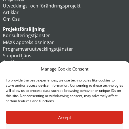
Utvecklings- och förändringsprojekt
Artiklar
Om Oss
Projektförsäljning
Konsulteringstjänster
MAXX apotekslösningar
Programvaruutvecklingstjänster
Supporttjänst
Artiklar
Om oss
Manage Cookie Consent
Koncern
To provide the best experiences, we use technologies like cookies to
store and/or access device information. Consenting to these technologies
Kontakt
will allow us to process data such as browsing behavior or unique IDs on
this site. Not consenting or withdrawing consent, may adversely affect
certain features and functions.
Accept