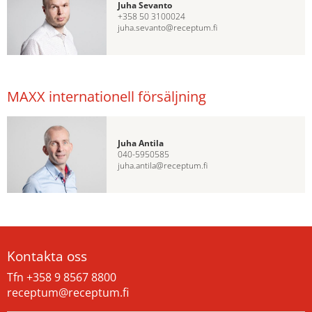
Juha Sevanto
+358 50 3100024
juha.sevanto@receptum.fi
MAXX internationell försäljning
Juha Antila
040-5950585
juha.antila@receptum.fi
Kontakta oss
Tfn +358 9 8567 8800
receptum@receptum.fi