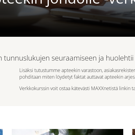
tunnuslukujen seuraamiseen ja huolehtii sii
Lisäksi tutustumme apteekin varastoon, asiakasrekisteri
pohditaan miten löydetyt faktat auttavat apteekin arjes
Verkkokurssin voit ostaa kätevästi MAXXnetistä linkin t