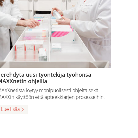
erehdytä uusi työntekijä työhönsä
AXXnetin ohjeilla
AXXnetistä löytyy monipuolisesti ohjeita sekä
AXXin käyttöön että apteekkiarjen prosesseihin.
Lue lisää