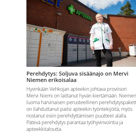
Perehdytys: Soljuva sisäänajo on Mervi
Niemen erikoisalaa
Hyvinkään Vehkojan apteekin johtava proviisori
Mervi Niemi on laittanut hyvän kiertämään. Nieme
luoma harvinaisen perusteellinen perehdytyspakett
on ilahduttanut paitsi apteekin työntekijöitä, myös
nostanut esiin perehdyttämisen puutteet alalla.
Pätevä perehdytys parantaa työhyvinvointia ja
apteekkitaloutta.