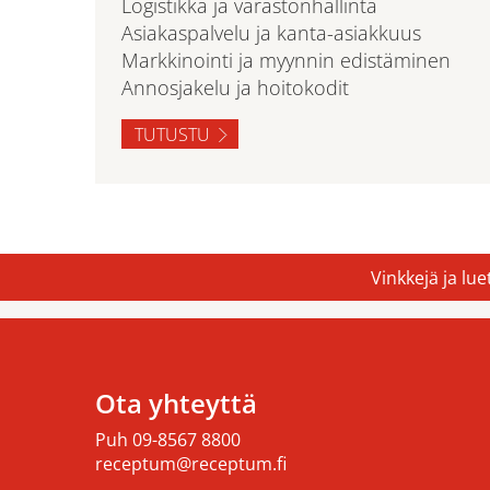
Logistikka ja varastonhallinta
Asiakaspalvelu ja kanta-asiakkuus
Markkinointi ja myynnin edistäminen
Annosjakelu ja hoitokodit
TUTUSTU
Vinkkejä ja lu
Ota yhteyttä
Puh
09-8567 8800
receptum@receptum.fi