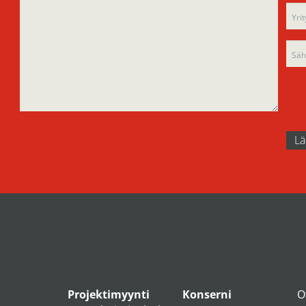
fiel
emp
emp
Projektimyynti
Konserni
O