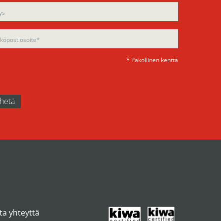
d
ty.
ty.
* Pakollinen kenttä
ta yhteyttä