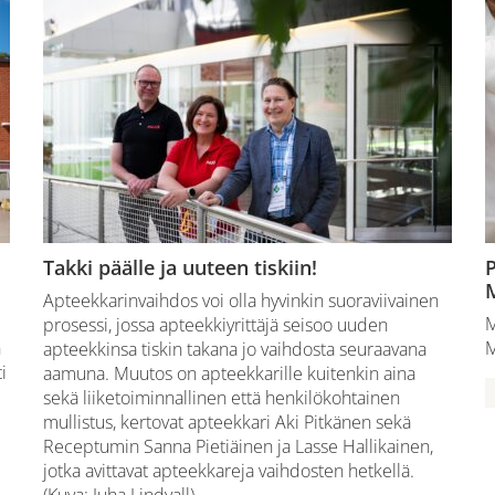
Takki päälle ja uuteen tiskiin!
P
M
Apteekkarinvaihdos voi olla hyvinkin suoraviivainen
M
prosessi, jossa apteekkiyrittäjä seisoo uuden
n
M
apteekkinsa tiskin takana jo vaihdosta seuraavana
i
aamuna. Muutos on apteekkarille kuitenkin aina
sekä liiketoiminnallinen että henkilökohtainen
mullistus, kertovat apteekkari Aki Pitkänen sekä
Receptumin Sanna Pietiäinen ja Lasse Hallikainen,
jotka avittavat apteekkareja vaihdosten hetkellä.
(Kuva: Juha Lindvall)