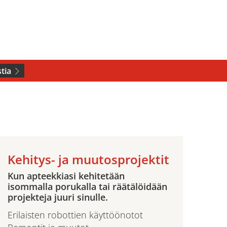
tia
Kehitys- ja muutosprojektit
Kun apteekkiasi kehitetään
isommalla porukalla tai räätälöidään
projekteja juuri sinulle.
Erilaisten robottien käyttöönotot