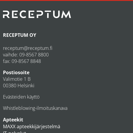
RECEPTUM OY
receptum@receptum.fi
vaihde:
09-8567 8800
fax: 09-8567 8848
Postiosoite
Valimotie 1 B
00380 Helsinki
Evästeiden käyttö
Whistleblowing-ilmoituskanava
Apteekit
MAXX apteekkijärjestelmä