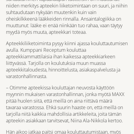
niiden merkitys apteekin liiketoimintaan on suuri, ja niihin
suhtaudutaan nykyään muutenkin kuin vain
oheiskilkkeenä lääkkeiden rinnalla. Ansaintalogiikka on
muuttunut: lääke ei enää niinkään tuo rahaa, vaan täytyy
myydä myös muuta, apteekkari toteaa.
Apteekkiliiketoiminta pysyy kiinni ajassa
kouluttautumisen
avulla. Kumppani Receptum kouluttaa
apteekkiammattilaisia ihan kaikessa apteekkiarkeen
liittyvässä. Tarjolla on koulutuksia muun muassa
apteekkitaloudesta, hinnoittelusta, asiakaspalvelusta ja
varastonhallinnasta.
– Otimme apteekissa kouluttajan neuvosta käyttöön
myynnin mukaisen varastonhallinnan, jonka myötä MAXX
pitää huolen siitä, että meillä on aina riittävä määrä
tavaraa varastossa. Ehkä suurin haaste on, että meillä on
tarjolla niitä kaikkia mahdollisia artikkeleita, joita tämän
apteekin asiakkaan tarvitsevat, Niina Ala-Nikkola kertoo.
Hän aikoo jatkaa paitsi omaa kouluttautumistaan, myös