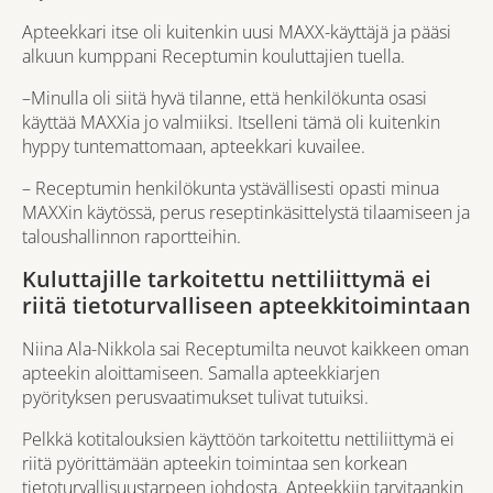
Apteekkari itse oli kuitenkin uusi MAXX-käyttäjä ja pääsi
alkuun kumppani Receptumin kouluttajien tuella.
–Minulla oli siitä hyvä tilanne, että henkilökunta osasi
käyttää MAXXia jo valmiiksi. Itselleni tämä oli kuitenkin
hyppy tuntemattomaan, apteekkari kuvailee.
– Receptumin henkilökunta ystävällisesti opasti minua
MAXXin käytössä, perus reseptinkäsittelystä tilaamiseen ja
taloushallinnon raportteihin.
Kuluttajille tarkoitettu nettiliittymä ei
riitä tietoturvalliseen apteekkitoimintaan
Niina Ala-Nikkola sai Receptumilta neuvot kaikkeen oman
apteekin aloittamiseen. Samalla apteekkiarjen
pyörityksen perusvaatimukset tulivat tutuiksi.
Pelkkä kotitalouksien käyttöön tarkoitettu nettiliittymä ei
riitä pyörittämään apteekin toimintaa sen korkean
tietoturvallisuustarpeen johdosta. Apteekkiin tarvitaankin