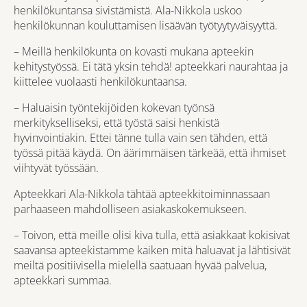
henkilökuntansa sivistämistä. Ala-Nikkola uskoo
henkilökunnan kouluttamisen lisäävän työtyytyväisyyttä.
– Meillä henkilökunta on kovasti mukana apteekin
kehitystyössä. Ei tätä yksin tehdä! apteekkari naurahtaa ja
kiittelee vuolaasti henkilökuntaansa.
– Haluaisin työntekijöiden kokevan työnsä
merkitykselliseksi, että työstä saisi henkistä
hyvinvointiakin. Ettei tänne tulla vain sen tähden, että
työssä pitää käydä. On äärimmäisen tärkeää, että ihmiset
viihtyvät työssään.
Apteekkari Ala-Nikkola tähtää apteekkitoiminnassaan
parhaaseen mahdolliseen asiakaskokemukseen.
– Toivon, että meille olisi kiva tulla, että asiakkaat kokisivat
saavansa apteekistamme kaiken mitä haluavat ja lähtisivät
meiltä positiivisella mielellä saatuaan hyvää palvelua,
apteekkari summaa.