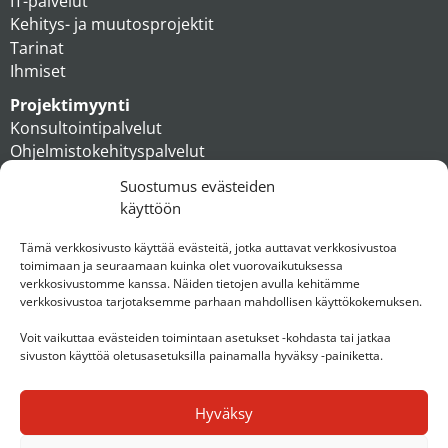
IT-palvelut
Kehitys- ja muutosprojektit
Tarinat
Ihmiset
Projektimyynti
Konsultointipalvelut
Ohjelmistokehityspalvelut
MAXX apteekkiratkaisut
Suostumus evästeiden
Tukipalvelut
käyttöön
Artikkelit
Ihmiset
Tämä verkkosivusto käyttää evästeitä, jotka auttavat verkkosivustoa
toimimaan ja seuraamaan kuinka olet vuorovaikutuksessa
Konserni
verkkosivustomme kanssa. Näiden tietojen avulla kehitämme
verkkosivustoa tarjotaksemme parhaan mahdollisen käyttökokemuksen.
Ota yhteyttä
Voit vaikuttaa evästeiden toimintaan asetukset -kohdasta tai jatkaa
sivuston käyttöä oletusasetuksilla painamalla hyväksy -painiketta.
Hyväksy