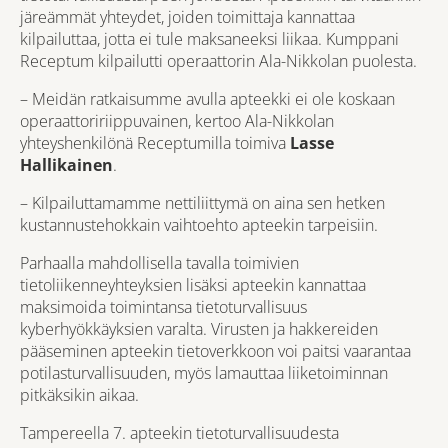
järeämmät yhteydet, joiden toimittaja kannattaa
kilpailuttaa, jotta ei tule maksaneeksi liikaa. Kumppani
Receptum kilpailutti operaattorin Ala-Nikkolan puolesta.
– Meidän ratkaisumme avulla apteekki ei ole koskaan
operaattoririippuvainen, kertoo Ala-Nikkolan
yhteyshenkilönä Receptumilla toimiva
Lasse
Hallikainen
.
– Kilpailuttamamme nettiliittymä on aina sen hetken
kustannustehokkain vaihtoehto apteekin tarpeisiin.
Parhaalla mahdollisella tavalla toimivien
tietoliikenneyhteyksien lisäksi apteekin kannattaa
maksimoida toimintansa tietoturvallisuus
kyberhyökkäyksien varalta. Virusten ja hakkereiden
pääseminen apteekin tietoverkkoon voi paitsi vaarantaa
potilasturvallisuuden, myös lamauttaa liiketoiminnan
pitkäksikin aikaa.
Tampereella 7. apteekin tietoturvallisuudesta