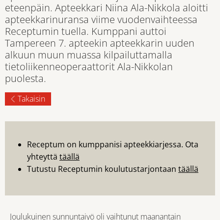
eteenpäin. Apteekkari Niina Ala-Nikkola aloitti
apteekkarinuransa viime vuodenvaihteessa
Receptumin tuella. Kumppani auttoi
Tampereen 7. apteekin apteekkarin uuden
alkuun muun muassa kilpailuttamalla
tietoliikenneoperaattorit Ala-Nikkolan
puolesta.
Takaisin
Receptum on kumppanisi apteekkiarjessa. Ota
yhteyttä
täällä
Tutustu Receptumin koulutustarjontaan
täällä
Joulukuinen sunnuntaiyö oli vaihtunut maanantain