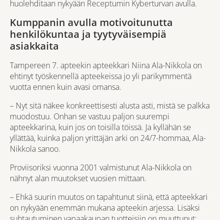
huolehditaan nykyään Receptumin
Kyberturvan
avulla.
Kumppanin avulla motivoitunutta
henkilökuntaa ja tyytyväisempiä
asiakkaita
Tampereen 7. apteekin apteekkari Niina Ala-Nikkola on
ehtinyt työskennellä apteekeissa jo yli parikymmentä
vuotta ennen kuin avasi omansa.
– Nyt sitä näkee konkreettisesti alusta asti, mistä se palkka
muodostuu. Onhan se vastuu paljon suurempi
apteekkarina, kuin jos on toisilla töissä. Ja kyllähän se
yllättää, kuinka paljon yrittäjän arki on 24/7-hommaa, Ala-
Nikkola sanoo.
Proviisoriksi vuonna 2001 valmistunut Ala-Nikkola on
nähnyt alan muutokset vuosien mittaan.
– Ehkä suurin muutos on tapahtunut siinä, että apteekkari
on nykyään enemmän mukana apteekin arjessa. Lisäksi
suhtautuminen vapaakaupan tuotteisiin on muuttunut: