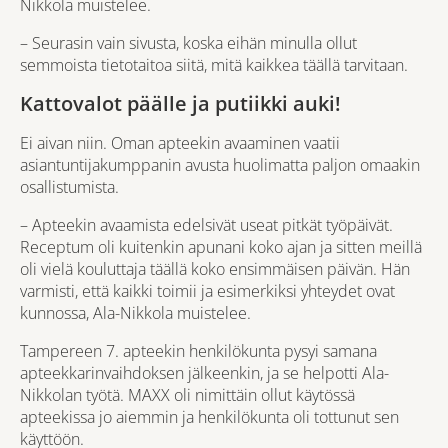
Nikkola muistelee.
– Seurasin vain sivusta, koska eihän minulla ollut
semmoista tietotaitoa siitä, mitä kaikkea täällä tarvitaan.
Kattovalot päälle ja putiikki auki!
Ei aivan niin. Oman apteekin avaaminen vaatii
asiantuntijakumppanin avusta huolimatta paljon omaakin
osallistumista.
– Apteekin avaamista edelsivät useat pitkät työpäivät.
Receptum oli kuitenkin apunani koko ajan ja sitten meillä
oli vielä kouluttaja täällä koko ensimmäisen päivän. Hän
varmisti, että kaikki toimii ja esimerkiksi yhteydet ovat
kunnossa, Ala-Nikkola muistelee.
Tampereen 7. apteekin henkilökunta pysyi samana
apteekkarinvaihdoksen jälkeenkin, ja se helpotti Ala-
Nikkolan työtä. MAXX oli nimittäin ollut käytössä
apteekissa jo aiemmin ja henkilökunta oli tottunut sen
käyttöön.