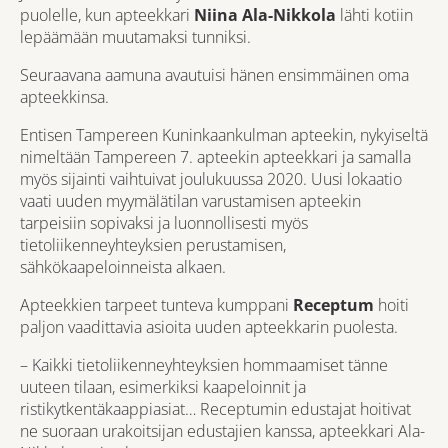
puolelle, kun apteekkari
Niina Ala-Nikkola
lähti kotiin
lepäämään muutamaksi tunniksi.
Seuraavana aamuna avautuisi hänen ensimmäinen oma
apteekkinsa.
Entisen Tampereen
Kuninkaankulman apteekin
, nykyiseltä
nimeltään Tampereen 7. apteekin apteekkari ja samalla
myös sijainti vaihtuivat joulukuussa 2020. Uusi lokaatio
vaati uuden myymälätilan varustamisen apteekin
tarpeisiin sopivaksi ja luonnollisesti myös
tietoliikenneyhteyksien perustamisen,
sähkökaapeloinneista alkaen.
Apteekkien tarpeet tunteva kumppani
Receptum
hoiti
paljon vaadittavia asioita
uuden apteekkarin puolesta.
– Kaikki tietoliikenneyhteyksien hommaamiset tänne
uuteen tilaan, esimerkiksi kaapeloinnit ja
ristikytkentäkaappiasiat… Receptumin edustajat hoitivat
ne suoraan urakoitsijan edustajien kanssa, apteekkari Ala-