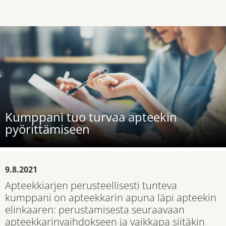
Kumppani tuo turvaa apteekin
pyörittämiseen
9.8.2021
Apteekkiarjen perusteellisesti tunteva
kumppani on apteekkarin apuna läpi apteekin
elinkaaren: perustamisesta seuraavaan
apteekkarinvaihdokseen ja vaikkapa siitäkin