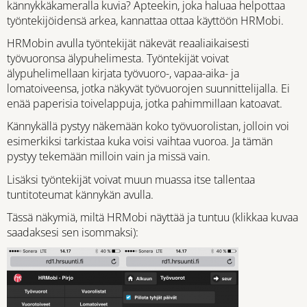
kännykkäkameralla kuvia? Apteekin, joka haluaa helpottaa
työntekijöidensä arkea, kannattaa ottaa käyttöön HRMobi.
HRMobin avulla työntekijät näkevät reaaliaikaisesti
työvuoronsa älypuhelimesta. Työntekijät voivat
älypuhelimellaan kirjata työvuoro-, vapaa-aika- ja
lomatoiveensa, jotka näkyvät työvuorojen suunnittelijalla. Ei
enää paperisia toivelappuja, jotka pahimmillaan katoavat.
Kännykällä pystyy näkemään koko työvuorolistan, jolloin voi
esimerkiksi tarkistaa kuka voisi vaihtaa vuoroa. Ja tämän
pystyy tekemään milloin vain ja missä vain.
Lisäksi työntekijät voivat muun muassa itse tallentaa
tuntitoteumat kännykän avulla.
Tässä näkymiä, miltä HRMobi näyttää ja tuntuu (klikkaa kuvaa
saadaksesi sen isommaksi):