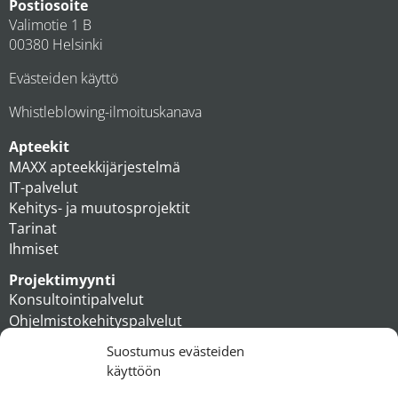
Postiosoite
Valimotie 1 B
00380 Helsinki
Evästeiden käyttö
Whistleblowing-ilmoituskanava
Apteekit
MAXX apteekkijärjestelmä
IT-palvelut
Kehitys- ja muutosprojektit
Tarinat
Ihmiset
Projektimyynti
Konsultointipalvelut
Ohjelmistokehityspalvelut
MAXX apteekkiratkaisut
Suostumus evästeiden
Tukipalvelut
käyttöön
Artikkelit