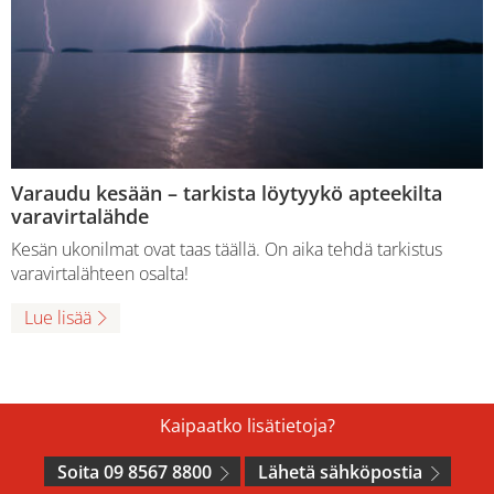
Varaudu kesään – tarkista löytyykö apteekilta
varavirtalähde
Kesän ukonilmat ovat taas täällä. On aika tehdä tarkistus
varavirtalähteen osalta!
Lue lisää
Kaipaatko lisätietoja?
Soita 09 8567 8800
Lähetä sähköpostia