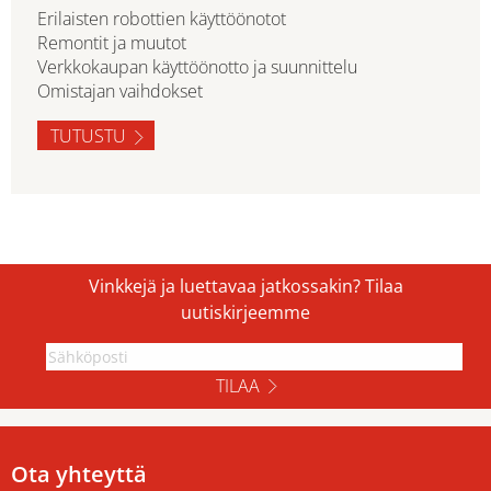
Erilaisten robottien käyttöönotot
Remontit ja muutot
Verkkokaupan käyttöönotto ja suunnittelu
Omistajan vaihdokset
TUTUSTU
Vinkkejä ja luettavaa jatkossakin? Tilaa
uutiskirjeemme
TILAA
Ota yhteyttä