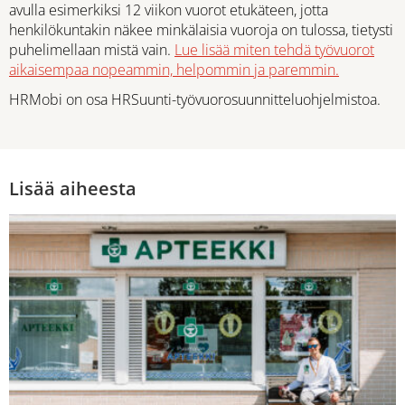
avulla esimerkiksi 12 viikon vuorot etukäteen, jotta
henkilökuntakin näkee minkälaisia vuoroja on tulossa, tietysti
puhelimellaan mistä vain.
Lue lisää miten tehdä työvuorot
aikaisempaa nopeammin, helpommin ja paremmin.
HRMobi on osa HRSuunti-työvuorosuunnitteluohjelmistoa.
Lisää aiheesta