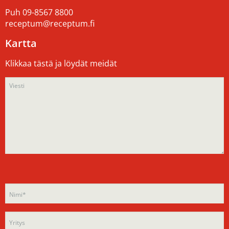
Puh
09-8567 8800
receptum@receptum.fi
Kartta
Klikkaa tästä ja löydät meidät
Please
Please
leave
leave
this
this
field
field
empty.