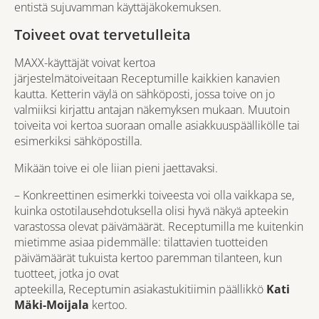
entistä sujuvamman käyttäjäkokemuksen.
Toiveet ovat tervetulleita
MAXX-käyttäjät voivat kertoa
järjestelmätoiveitaan Receptumille kaikkien kanavien
kautta. Ketterin väylä on sähköposti, jossa toive on jo
valmiiksi kirjattu antajan näkemyksen mukaan. Muutoin
toiveita voi kertoa suoraan omalle asiakkuuspäällikölle tai
esimerkiksi sähköpostilla.
Mikään toive ei ole liian pieni jaettavaksi.
– Konkreettinen esimerkki toiveesta voi olla vaikkapa se,
kuinka ostotilausehdotuksella olisi hyvä näkyä apteekin
varastossa olevat päivämäärät. Receptumilla me kuitenkin
mietimme asiaa pidemmälle: tilattavien tuotteiden
päivämäärät tukuista kertoo paremman tilanteen, kun
tuotteet, jotka jo ovat
apteekilla, Receptumin asiakastukitiimin päällikkö
Kati
Mäki-Moijala
kertoo.