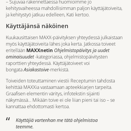
– Sujuvaa rakennettaessa huomioimme jo
kehitysvaiheessa mahdollisimman paljon käyttäjätoiveita,
ja kehitystyö jatkuu edelleen, Kati kertoo.
Käyttäjänsä näköinen
Kuukausittaisen MAXX-päivityksen yhteydessä julkaistaan
myös käyttäjätoiveita lähes joka kerta. Jatkossa toiveet
eritellään
MAXXnetin
Ohjelmistopäivitys ja uudet
ominaisuudet
-kategoriassa, ohjelmistopäivitysten
raporttien yhteydessä. Käyttäjätoiveet voi
bongata
Asiakastoive
-merkistä.
Toiveiden toteuttaminen viestii Receptumin tahdosta
kehittää MAXXia vastaamaan apteekkiarjen tarpeita.
Graafisen elementin väritys, infotekstin sijainti
näkymässä… Mikään toive ei ole liian pieni tai iso – se
kannattaa ehdottomasti kertoa.
Käyttäjiä vartenhan me tätä ohjelmistoa
teemme.