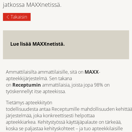
jatkossa MAXXnetissä.
Takaisin
Lue lisää MAXXnetistä.
Ammattilaisilta ammattilaisille, sitä on
MAXX
-
apteekkijärjestelmä. Sen takana
on
Receptumin
ammattilaisia, joista jopa 98% on
työskennellyt itse apteekissa.
Tietämys apteekkityön
todellisuudesta antaa Receptumille mahdollisuuden kehittä
järjestelmää, joka konkreettisesti helpottaa
apteekkiarkea. Kehitystyössä käyttäjäpalaute on tärkeää,
koska se paljastaa kehityskohteet – ja tuo apteekkilaisille