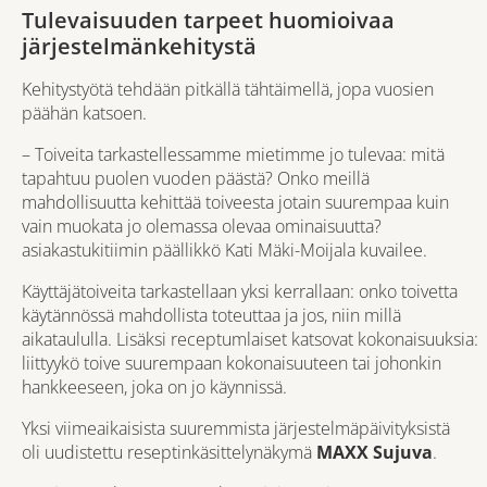
Tulevaisuuden tarpeet huomioivaa
järjestelmänkehitystä
Kehitystyötä tehdään pitkällä tähtäimellä, jopa vuosien
päähän katsoen.
– Toiveita tarkastellessamme mietimme jo tulevaa: mitä
tapahtuu puolen vuoden päästä? Onko meillä
mahdollisuutta kehittää toiveesta jotain suurempaa kuin
vain muokata jo olemassa olevaa ominaisuutta?
asiakastukitiimin päällikkö Kati Mäki-Moijala kuvailee.
Käyttäjätoiveita tarkastellaan yksi kerrallaan: onko toivetta
käytännössä mahdollista toteuttaa ja jos, niin millä
aikataululla. Lisäksi receptumlaiset katsovat kokonaisuuksia:
liittyykö toive suurempaan kokonaisuuteen tai johonkin
hankkeeseen, joka on jo käynnissä.
Yksi viimeaikaisista suuremmista järjestelmäpäivityksistä
oli uudistettu reseptinkäsittelynäkymä
MAXX Sujuva
.