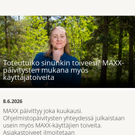
Toteutuiko sinunkin toiveesi? MAXX-
päivitysten mukana myös
käyttäjätoiveita
8.6.2026
MAXX päivittyy joka kuukausi.
Ohjelmistopäivitysten yhteydessä julkaistaan
usein myös MAXX-käyttäjien toiveita.
Asiakastoiveet ilmoitetaan