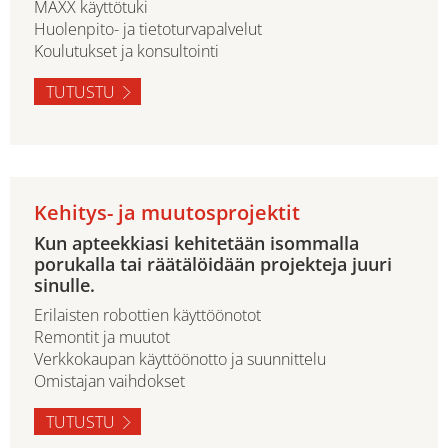
MAXX käyttötuki
Huolenpito- ja tietoturvapalvelut
Koulutukset ja konsultointi
TUTUSTU
Kehitys- ja muutosprojektit
Kun apteekkiasi kehitetään isommalla
porukalla tai räätälöidään projekteja juuri
sinulle.
Erilaisten robottien käyttöönotot
Remontit ja muutot
Verkkokaupan käyttöönotto ja suunnittelu
Omistajan vaihdokset
TUTUSTU