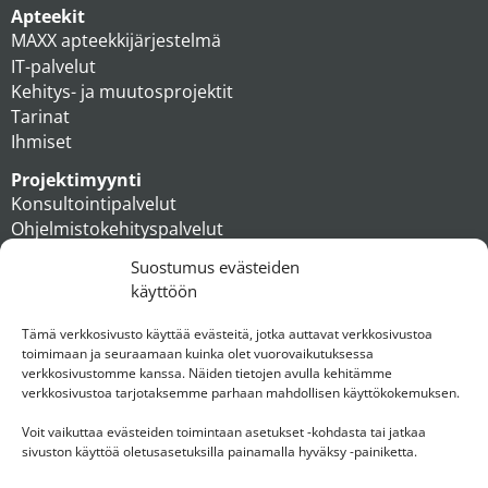
Apteekit
MAXX apteekkijärjestelmä
IT-palvelut
Kehitys- ja muutosprojektit
Tarinat
Ihmiset
Projektimyynti
Konsultointipalvelut
Ohjelmistokehityspalvelut
MAXX apteekkiratkaisut
Suostumus evästeiden
Tukipalvelut
käyttöön
Artikkelit
Ihmiset
Tämä verkkosivusto käyttää evästeitä, jotka auttavat verkkosivustoa
toimimaan ja seuraamaan kuinka olet vuorovaikutuksessa
Konserni
verkkosivustomme kanssa. Näiden tietojen avulla kehitämme
verkkosivustoa tarjotaksemme parhaan mahdollisen käyttökokemuksen.
Ota yhteyttä
Voit vaikuttaa evästeiden toimintaan asetukset -kohdasta tai jatkaa
sivuston käyttöä oletusasetuksilla painamalla hyväksy -painiketta.