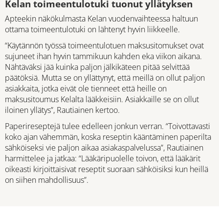
Kelan toimeentulotuki tuonut yllätyksen
Apteekin näkökulmasta Kelan vuodenvaihteessa haltuun
ottama toimeentulotuki on lähtenyt hyvin liikkeelle.
“Käytännön työssä toimeentulotuen maksusitomukset ovat
sujuneet ihan hyvin tammikuun kahden eka viikon aikana.
Nähtäväksi jää kuinka paljon jälkikäteen pitää selvittää
päätöksiä. Mutta se on yllättynyt, että meillä on ollut paljon
asiakkaita, jotka eivät ole tienneet että heille on
maksusitoumus Kelalta lääkkeisiin. Asiakkaille se on ollut
iloinen yllätys”, Rautiainen kertoo.
Paperireseptejä tulee edelleen jonkun verran. “Toivottavasti
koko ajan vähemmän, koska reseptin kääntäminen paperilta
sähköiseksi vie paljon aikaa asiakaspalvelussa”, Rautiainen
harmittelee ja jatkaa: “Lääkäripuolelle toivon, että lääkärit
oikeasti kirjoittaisivat reseptit suoraan sähköisiksi kun heillä
on siihen mahdollisuus”.