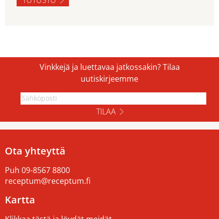
TUTUSTU
Vinkkejä ja luettavaa jatkossakin? Tilaa
uutiskirjeemme
TILAA
Ota yhteyttä
Puh
09-8567 8800
receptum@receptum.fi
Kartta
Klikkaa tästä ja löydät meidät