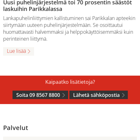
Uusi puhelinjärjestelmä toi 70 prosentin säästöt
laskuihin Parikkalassa
Lankapuhelinliittymien kallistuminen sai Parikkalan apteekin
siirtymään uuteen puhelinjärjestelmään. Se osoittautui
huomattavasti halvemmaksi ja helppokäyttöisemmäksi kuin
perinteinen liittymä.
Lue lisää
Kaipaatko lisätietoja?
Soita 09 8567 8800
Lähetä sähköpostia
Palvelut