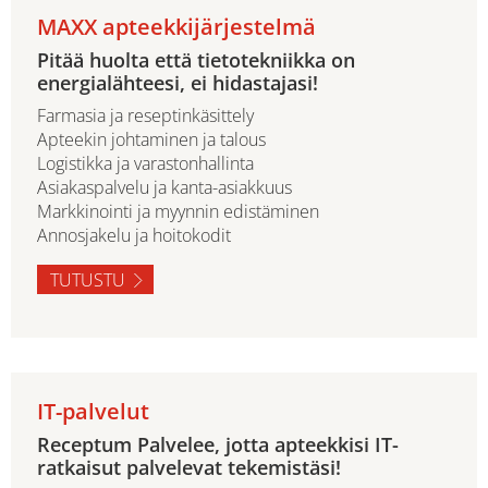
MAXX apteekkijärjestelmä
Pitää huolta että tietotekniikka on
energialähteesi, ei hidastajasi!
Farmasia ja reseptinkäsittely
Apteekin johtaminen ja talous
Logistikka ja varastonhallinta
Asiakaspalvelu ja kanta-asiakkuus
Markkinointi ja myynnin edistäminen
Annosjakelu ja hoitokodit
TUTUSTU
IT-palvelut
Receptum Palvelee, jotta apteekkisi IT-
ratkaisut palvelevat tekemistäsi!