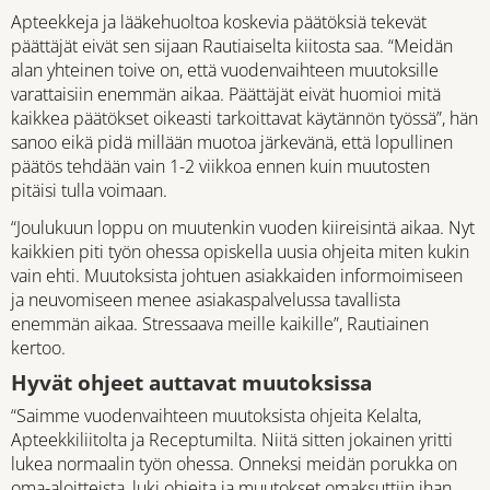
Apteekkeja ja lääkehuoltoa koskevia päätöksiä tekevät
päättäjät eivät sen sijaan Rautiaiselta kiitosta saa. “Meidän
alan yhteinen toive on, että vuodenvaihteen muutoksille
varattaisiin enemmän aikaa. Päättäjät eivät huomioi mitä
kaikkea päätökset oikeasti tarkoittavat käytännön työssä”, hän
sanoo eikä pidä millään muotoa järkevänä, että lopullinen
päätös tehdään vain 1-2 viikkoa ennen kuin muutosten
pitäisi tulla voimaan.
“Joulukuun loppu on muutenkin vuoden kiireisintä aikaa. Nyt
kaikkien piti työn ohessa opiskella uusia ohjeita miten kukin
vain ehti. Muutoksista johtuen asiakkaiden informoimiseen
ja neuvomiseen menee asiakaspalvelussa tavallista
enemmän aikaa. Stressaava meille kaikille”, Rautiainen
kertoo.
Hyvät ohjeet auttavat muutoksissa
“Saimme vuodenvaihteen muutoksista ohjeita Kelalta,
Apteekkiliitolta ja Receptumilta. Niitä sitten jokainen yritti
lukea normaalin työn ohessa. Onneksi meidän porukka on
oma-aloitteista, luki ohjeita ja muutokset omaksuttiin ihan