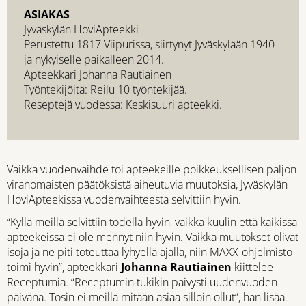
ASIAKAS
Jyväskylän HoviApteekki
Perustettu 1817 Viipurissa, siirtynyt Jyväskylään 1940
ja nykyiselle paikalleen 2014.
Apteekkari Johanna Rautiainen
Työntekijöitä: Reilu 10 työntekijää.
Reseptejä vuodessa: Keskisuuri apteekki.
Vaikka vuodenvaihde toi apteekeille poikkeuksellisen paljon
viranomaisten päätöksistä aiheutuvia muutoksia, Jyväskylän
HoviApteekissa vuodenvaihteesta selvittiin hyvin.
“Kyllä meillä selvittiin todella hyvin, vaikka kuulin että kaikissa
apteekeissa ei ole mennyt niin hyvin. Vaikka muutokset olivat
isoja ja ne piti toteuttaa lyhyellä ajalla, niin MAXX-ohjelmisto
toimi hyvin”, apteekkari
Johanna Rautiainen
kiittelee
Receptumia. “Receptumin tukikin päivysti uudenvuoden
päivänä. Tosin ei meillä mitään asiaa silloin ollut”, hän lisää.