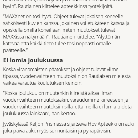
hyvin”, Rautiainen kiittelee apteekkinsa työtekijöitä.
“MAXXnet on tosi hyvä. Ohjeet tulevat jokaisen koneelle
sähköisesti kuvien kanssa. Jokainen voi etukäteen katsoa ja
opiskella omilla koneillaan, miten muutokset tulevat
MAXXissa näkymään”, Rautiainen kiittelee. “Älyttömän
kätevää että kaikki tieto tulee tosi nopeasti omalle
päätteelle.”
Ei lomia joulukuussa
Koska viranomaisten päätökset ja ohjeet tulevat viime
tipassa, vuodenvaihteen muutoksiin on Rautiaisen mielestä
vaikea varautua koulutuksen keinoin.
“Koska joulukuu on muutenkin kiireistä aikaa ilman
vuodenvaihteen muutoksiakin, varaudumme kiireeseen ja
vuodenvaihteen muutoksiin sillä, että meillä ei lomia pidetä
joulukuussa lainkaan”, hän kertoo.
Jyväskylässä Keljon Prismassa sijaitseva HoviApteekki on auki
joka päivä auki, myös sunnuntaisin ja pyhäpäivisin.