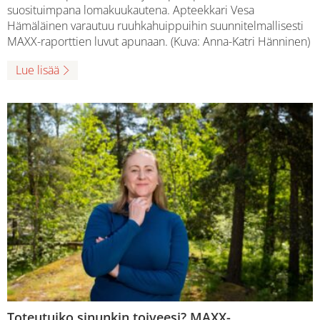
suosituimpana lomakuukautena. Apteekkari Vesa
Hämäläinen varautuu ruuhkahuippuihin suunnitelmallisesti
MAXX-raporttien luvut apunaan. (Kuva: Anna-Katri Hänninen)
Lue lisää
Toteutuiko sinunkin toiveesi? MAXX-