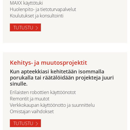
MAXX käyttötuki
Huolenpito- ja tietoturvapalvelut
Koulutukset ja konsultointi
TUTUSTU
Kehitys- ja muutosprojektit
Kun apteekkiasi kehitetään isommalla
porukalla tai räätälöidään projekteja juuri
sinulle.
Erilaisten robottien käyttöönotot
Remontit ja muutot
Verkkokaupan käyttöönotto ja suunnittelu
Omistajan vaihdokset
TUTUSTU