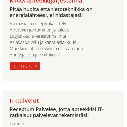
MAXX apteekkijärjestelmä
Pitää huolta että tietotekniikka on
energialähteesi, ei hidastajasi!
Farmasia ja reseptinkäsittely
Apteekin johtaminen ja talous
Logistikka ja varastonhallinta
Asiakaspalvelu ja kanta-asiakkuus
Markkinointi ja myynnin edistäminen
Annosjakelu ja hoitokodit
TUTUSTU
IT-palvelut
Receptum Palvelee, jotta apteekkisi IT-
ratkaisut palvelevat tekemistäsi!
Laitteet