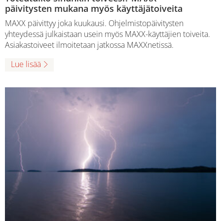
päivitysten mukana myös käyttäjätoiveita
MAXX päivittyy joka kuukausi. Ohjelmistopäivitysten
yhteydessä julkaistaan usein myös MAXX-käyttäjien toiveita.
Asiakastoiveet ilmoitetaan jatkossa MAXXnetissä.
Lue lisää