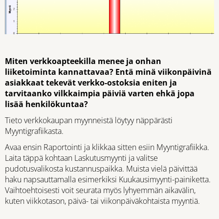
Miten verkkoapteekilla menee ja onhan
liiketoiminta kannattavaa? Entä minä viikonpäivinä
asiakkaat tekevät verkko-ostoksia eniten ja
tarvitaanko vilkkaimpia päiviä varten ehkä jopa
lisää henkilökuntaa?
Tieto verkkokaupan myynneistä löytyy näppärästi
Myyntigrafiikasta.
Avaa ensin Raportointi ja klikkaa sitten esiin Myyntigrafiikka.
Laita täppä kohtaan Laskutusmyynti ja valitse
pudotusvalikosta kustannuspaikka. Muista vielä päivittää
haku napsauttamalla esimerkiksi Kuukausimyynti-painiketta.
Vaihtoehtoisesti voit seurata myös lyhyemmän aikavälin,
kuten viikkotason, päivä- tai viikonpäiväkohtaista myyntiä.