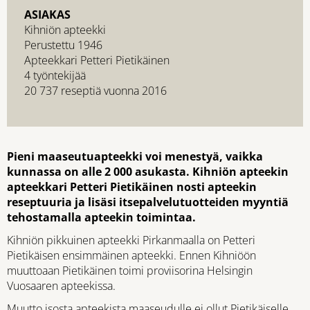
ASIAKAS
Kihniön apteekki
Perustettu 1946
Apteekkari Petteri Pietikäinen
4 työntekijää
20 737 reseptiä vuonna 2016
Pieni maaseutuapteekki voi menestyä, vaikka
kunnassa on alle 2 000 asukasta. Kihniön apteekin
apteekkari Petteri Pietikäinen nosti apteekin
reseptuuria ja lisäsi itsepalvelutuotteiden myyntiä
tehostamalla apteekin toimintaa.
Kihniön pikkuinen apteekki Pirkanmaalla on Petteri
Pietikäisen ensimmäinen apteekki. Ennen Kihniöön
muuttoaan Pietikäinen toimi proviisorina Helsingin
Vuosaaren apteekissa.
Muutto isosta apteekista maaseudulle ei ollut Pietikäiselle