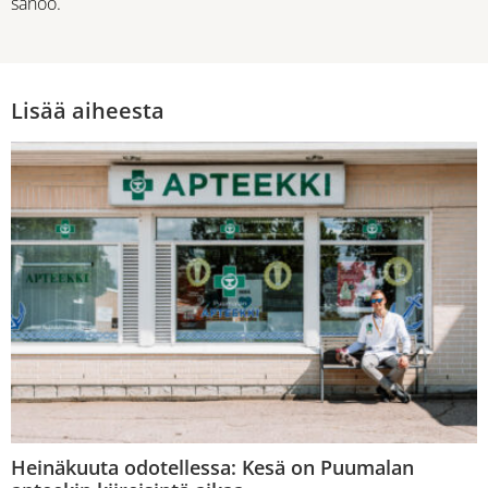
sanoo.
Lisää aiheesta
Heinäkuuta odotellessa: Kesä on Puumalan