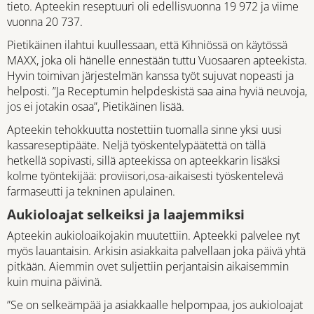
tieto. Apteekin reseptuuri oli edellisvuonna 19 972 ja viime
vuonna 20 737.
Pietikäinen ilahtui kuullessaan, että Kihniössä on käytössä
MAXX, joka oli hänelle ennestään tuttu Vuosaaren apteekista.
Hyvin toimivan järjestelmän kanssa työt sujuvat nopeasti ja
helposti. ”Ja Receptumin helpdeskistä saa aina hyviä neuvoja,
jos ei jotakin osaa”, Pietikäinen lisää.
Apteekin tehokkuutta nostettiin tuomalla sinne yksi uusi
kassareseptipääte. Neljä työskentelypäätettä on tällä
hetkellä sopivasti, sillä apteekissa on apteekkarin lisäksi
kolme työntekijää: proviisori,osa-aikaisesti työskentelevä
farmaseutti ja tekninen apulainen.
Aukioloajat selkeiksi ja laajemmiksi
Apteekin aukioloaikojakin muutettiin. Apteekki palvelee nyt
myös lauantaisin. Arkisin asiakkaita palvellaan joka päivä yhtä
pitkään. Aiemmin ovet suljettiin perjantaisin aikaisemmin
kuin muina päivinä.
”Se on selkeämpää ja asiakkaalle helpompaa, jos aukioloajat