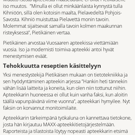
iso muutos. ”Minulla ei ollut minkäänlaista kynnystä tulla
Kihniöön, sillä olen kotoisin maalta, Pielavedeltä Pohjois-
Savosta. Kihniö muistuttaa Pielavettä monin tavoin.
Molemmat sijaitsevat samalla tavoin kolmen maakunnan
risteyksessä”, Pietikäinen vertaa.
Pietikäinen arvostaa Vuosaaren apteekissa viettämiään
vuosia. Iso ja modernisti toimiva apteekki antoi hyvät
menestymisen eväät.
Tehokkuutta reseptien käsittelyyn
Yksi menestystekijä Pietikäisen mukaan on tietotekniikka ja
sen hyödyntäminen apteekin arjessa ”Hankin heti tännekin
vähän lisää laitteita ja koneita, kun olen niin tottunut niihin.
Apteekkarin huoneessa ei ollut kuin vanha faksi, kun aloitin
täällä vapunpäivänä viime vuonna”, apteekkari hymyilee. Nyt
faksin on korvannut monitoimilaite.
Apteekkarin tärkeimpänä työkaluna on kannettava tietokone,
josta hän kirjautuu MAXX-apteekkitietojärjestelmään.
Raporteista ja tilastoista löytyy nopeasti apteekkarin etsimä