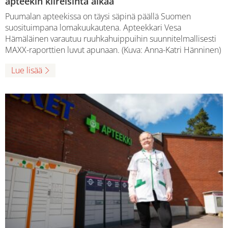
apteekin kiireisintä aikaa
Puumalan apteekissa on täysi säpinä päällä Suomen
suosituimpana lomakuukautena. Apteekkari Vesa
Hämäläinen varautuu ruuhkahuippuihin suunnitelmallisesti
MAXX-raporttien luvut apunaan. (Kuva: Anna-Katri Hänninen)
Lue lisää