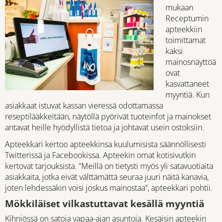
mukaan
Receptumin
apteekkiin
toimittamat
kaksi
mainosnäyttöä
ovat
kasvattaneet
myyntiä. Kun
asiakkaat istuvat kassan vieressä odottamassa
reseptilääkkeitään, näytöllä pyörivät tuoteinfot ja mainokset
antavat heille hyödyllistä tietoa ja johtavat usein ostoksiin.
Apteekkari kertoo apteekkinsa kuulumisista säännöllisesti
Twitterissä ja Facebookissa. Apteekin omat kotisivutkin
kertovat tarjouksista. ”Meillä on tietysti myös yli satavuotiaita
asiakkaita, jotka eivät välttämättä seuraa juuri näitä kanavia,
joten lehdessäkin voisi joskus mainostaa”, apteekkari pohtii.
Mökkiläiset vilkastuttavat kesällä myyntiä
Kihniössä on satoja vapaa-ajan asuntoja. Kesäisin apteekin