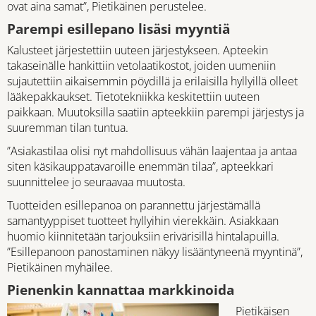
ovat aina samat”, Pietikäinen perustelee.
Parempi esillepano lisäsi myyntiä
Kalusteet järjestettiin uuteen järjestykseen. Apteekin
takaseinälle hankittiin vetolaatikostot, joiden uumeniin
sujautettiin aikaisemmin pöydillä ja erilaisilla hyllyillä olleet
lääkepakkaukset. Tietotekniikka keskitettiin uuteen
paikkaan. Muutoksilla saatiin apteekkiin parempi järjestys ja
suuremman tilan tuntua.
”Asiakastilaa olisi nyt mahdollisuus vähän laajentaa ja antaa
siten käsikauppatavaroille enemmän tilaa”, apteekkari
suunnittelee jo seuraavaa muutosta.
Tuotteiden esillepanoa on parannettu järjestämällä
samantyyppiset tuotteet hyllyihin vierekkäin. Asiakkaan
huomio kiinnitetään tarjouksiin erivärisillä hintalapuilla.
”Esillepanoon panostaminen näkyy lisääntyneenä myyntinä”,
Pietikäinen myhäilee.
Pienenkin kannattaa markkinoida
Pietikäisen