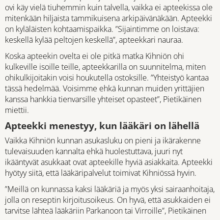
ovi käy vielä tiuhemmin kuin talvella, vaikka ei apteekissa ole
mitenkään hiljaista tammikuisena arkipäivänäkään. Apteekki
on kyläläisten kohtaamispaikka. ”Sijaintimme on loistava:
keskellä kylää peltojen keskellä”, apteekkari nauraa.
Koska apteekin ovelta ei ole pitkä matka Kihniön ohi
kulkeville isoille teille, apteekkarilla on suunnitelma, miten
ohikulkijoitakin voisi houkutella ostoksille. ”Yhteistyö kantaa
tässä hedelmää. Voisimme ehkä kunnan muiden yrittäjien
kanssa hankkia tienvarsille yhteiset opasteet”, Pietikäinen
miettii.
Apteekki menestyy, kun lääkäri on lähellä
Vaikka Kihniön kunnan asukasluku on pieni ja ikärakenne
tulevaisuuden kannalta ehkä huolestuttava, juuri nyt
ikääntyvät asukkaat ovat apteekille hyviä asiakkaita. Apteekki
hyötyy siitä, että lääkäripalvelut toimivat Kihniössä hyvin.
”Meillä on kunnassa kaksi lääkäriä ja myös yksi sairaanhoitaja,
jolla on reseptin kirjoitusoikeus. On hyvä, että asukkaiden ei
tarvitse lähteä lääkäriin Parkanoon tai Virroille”, Pietikäinen