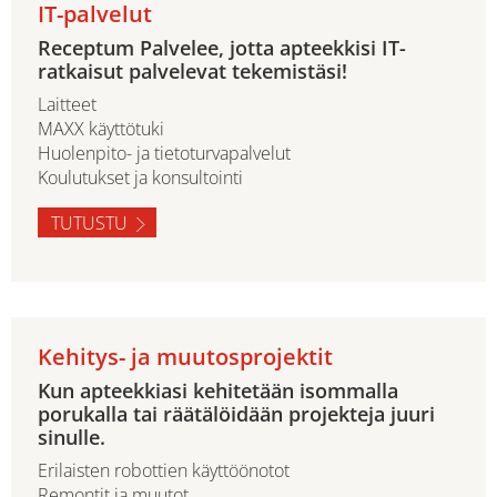
IT-palvelut
Receptum Palvelee, jotta apteekkisi IT-
ratkaisut palvelevat tekemistäsi!
Laitteet
MAXX käyttötuki
Huolenpito- ja tietoturvapalvelut
Koulutukset ja konsultointi
TUTUSTU
Kehitys- ja muutosprojektit
Kun apteekkiasi kehitetään isommalla
porukalla tai räätälöidään projekteja juuri
sinulle.
Erilaisten robottien käyttöönotot
Remontit ja muutot