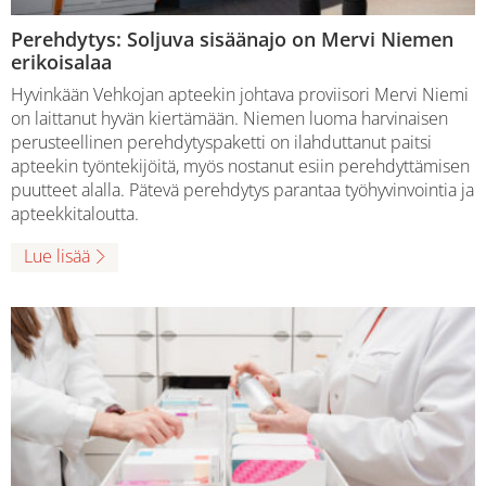
Perehdytys: Soljuva sisäänajo on Mervi Niemen
erikoisalaa
Hyvinkään Vehkojan apteekin johtava proviisori Mervi Niemi
on laittanut hyvän kiertämään. Niemen luoma harvinaisen
perusteellinen perehdytyspaketti on ilahduttanut paitsi
apteekin työntekijöitä, myös nostanut esiin perehdyttämisen
puutteet alalla. Pätevä perehdytys parantaa työhyvinvointia ja
apteekkitaloutta.
Lue lisää