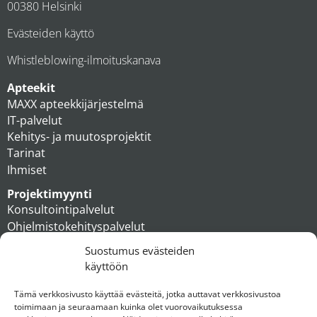
00380 Helsinki
Evästeiden käyttö
Whistleblowing-ilmoituskanava
Apteekit
MAXX apteekkijärjestelmä
IT-palvelut
Kehitys- ja muutosprojektit
Tarinat
Ihmiset
Projektimyynti
Konsultointipalvelut
Ohjelmistokehityspalvelut
MAXX apteekkiratkaisut
Suostumus evästeiden
Tukipalvelut
käyttöön
Artikkelit
Ihmiset
Tämä verkkosivusto käyttää evästeitä, jotka auttavat verkkosivustoa
toimimaan ja seuraamaan kuinka olet vuorovaikutuksessa
Konserni