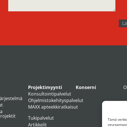
Projektimyynti
Konserni
O
Konsultointipalvelut
järjestelmä
Ohjelmistokehityspalvelut
ut
MAXX apteekkiratkaisut
ja
ojektit
Tukipalvelut
Tämä verkkos
Artikkelit
seuraamaan 