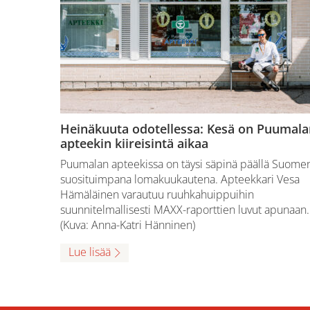
Heinäkuuta odotellessa: Kesä on Puumala
apteekin kiireisintä aikaa
Puumalan apteekissa on täysi säpinä päällä Suome
suosituimpana lomakuukautena. Apteekkari Vesa
Hämäläinen varautuu ruuhkahuippuihin
suunnitelmallisesti MAXX-raporttien luvut apunaan.
(Kuva: Anna-Katri Hänninen)
Lue lisää