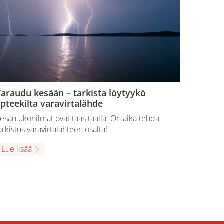
araudu kesään – tarkista löytyykö
pteekilta varavirtalähde
esän ukonilmat ovat taas täällä. On aika tehdä
arkistus varavirtalähteen osalta!
Lue lisää