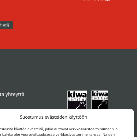
ta yhteyttä
Suostumus evästeiden käyttöön
ivusto käyttää evästeitä, jotka auttavat verkkosivustoa toimimaan ja
kuinka olet vuorovaikutuksessa verkkosivustomme kanssa. Näiden