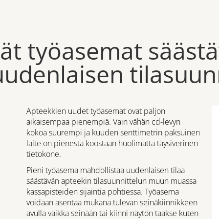
 työasemat säästävä
uudenlaisen tilasuun
Apteekkien uudet työasemat ovat paljon
aikaisempaa pienempiä. Vain vähän cd-levyn
kokoa suurempi ja kuuden senttimetrin paksuinen
laite on pienestä koostaan huolimatta täysiverinen
tietokone.
Pieni työasema mahdollistaa uudenlaisen tilaa
säästävän apteekin tilasuunnittelun muun muassa
kassapisteiden sijaintia pohtiessa. Työasema
voidaan asentaa mukana tulevan seinäkiinnikkeen
avulla vaikka seinään tai kiinni näytön taakse kuten