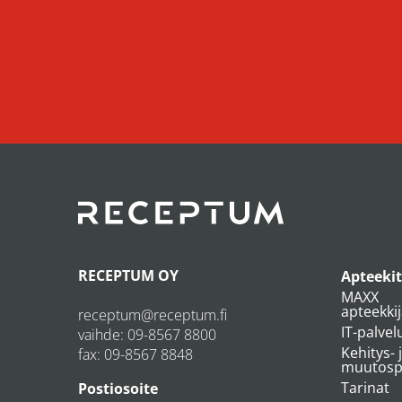
RECEPTUM OY
Apteekit
MAXX
apteekki
receptum@receptum.fi
IT-palvel
vaihde:
09-8567 8800
Kehitys- 
fax: 09-8567 8848
muutospr
Tarinat
Postiosoite