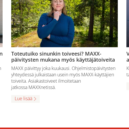
n
Toteutuiko sinunkin toiveesi? MAXX-
V
päivitysten mukana myös käyttäjätoiveita
a
n
MAXX päivittyy joka kuukausi. Ohjelmistopäivitysten
K
yhteydessä julkaistaan usein myös MAXX-käyttäjien
t
toiveita. Asiakastoiveet ilmoitetaan
jatkossa MAXXnetissä.
Lue lisää