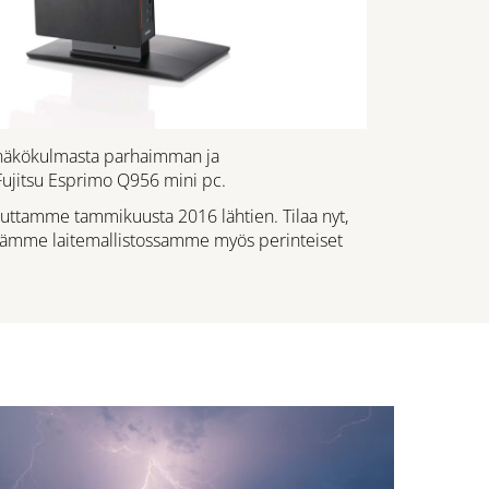
n näkökulmasta parhaimman ja
jitsu Esprimo Q956 mini pc.
uttamme tammikuusta 2016 lähtien. Tilaa nyt,
ytämme laitemallistossamme myös perinteiset