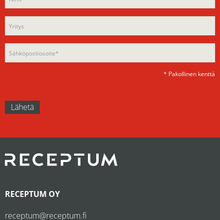
this
field
field
empty.
empty.
* Pakollinen kenttä
RECEPTUM OY
receptum@receptum.fi