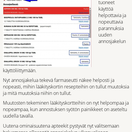
tuoneet
käyttöä
helpottavia ja
nopeuttavia
parannuksia
uuden
annosjakelun
käyttöliittymään.
Nyt annosjakelua tekevä farmaseutti näkee helposti ja
nopeasti, mihin lääkityskortin resepteihin on tullut muutoksia
ja mitä muutoksia niihin on tullut.
Muutosten tekeminen lääkityskortteihin on nyt helpompaa ja
nopeampaa, kun annostuksen syötön painikkeet on aseteltu
uudella tavalla.
Uutena ominaisuutena apteekit pystyvät nyt valitsemaan