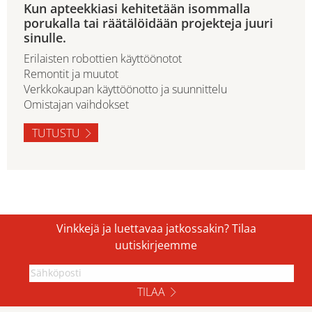
Kun apteekkiasi kehitetään isommalla
porukalla tai räätälöidään projekteja juuri
sinulle.
Erilaisten robottien käyttöönotot
Remontit ja muutot
Verkkokaupan käyttöönotto ja suunnittelu
Omistajan vaihdokset
TUTUSTU
Vinkkejä ja luettavaa jatkossakin? Tilaa
uutiskirjeemme
TILAA