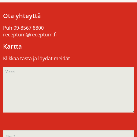
Ota yhteyttä
Puh
09-8567 8800
receptum@receptum.fi
Kartta
Klikkaa tästä ja löydät meidät
Please
Please
leave
leave
this