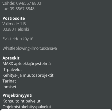
vaihde:
09-8567 8800
fax: 09-8567 8848
Postiosoite
Valimotie 1 B
00380 Helsinki
Evästeiden käyttö
Whistleblowing-ilmoituskanava
Apteekit
MAXX apteekkijärjestelmä
IT-palvelut
Kehitys- ja muutosprojektit
Tarinat
Ihmiset
Projektimyynti
Konsultointipalvelut
Ohjelmistokehityspalvelut