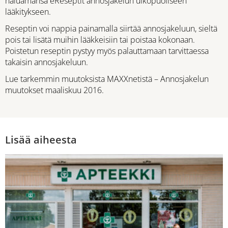
haluamansa eReseptit annosjakelun ulkopuoliseen
lääkitykseen.
Reseptin voi nappia painamalla siirtää annosjakeluun, sieltä
pois tai lisätä muihin lääkkeisiin tai poistaa kokonaan.
Poistetun reseptin pystyy myös palauttamaan tarvittaessa
takaisin annosjakeluun.
Lue tarkemmin muutoksista MAXXnetistä – Annosjakelun
muutokset maaliskuu 2016.
Lisää aiheesta