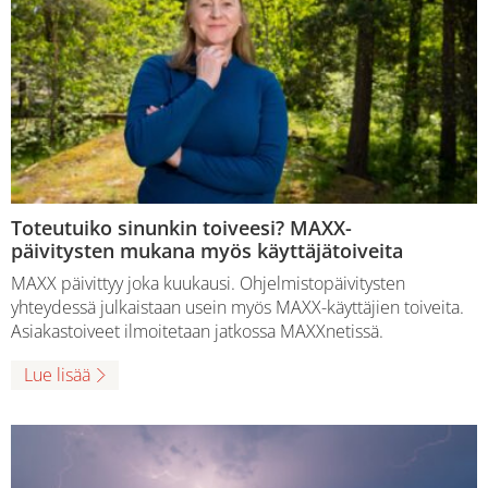
Toteutuiko sinunkin toiveesi? MAXX-
päivitysten mukana myös käyttäjätoiveita
MAXX päivittyy joka kuukausi. Ohjelmistopäivitysten
yhteydessä julkaistaan usein myös MAXX-käyttäjien toiveita.
Asiakastoiveet ilmoitetaan jatkossa MAXXnetissä.
Lue lisää