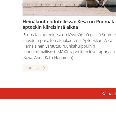
Heinäkuuta odotellessa: Kesä on Puumala
apteekin kiireisintä aikaa
Puumalan apteekissa on täysi säpinä päällä Suome
suosituimpana lomakuukautena. Apteekkari Vesa
Hämäläinen varautuu ruuhkahuippuihin
suunnitelmallisesti MAXX-raporttien luvut apunaan.
(Kuva: Anna-Katri Hänninen)
Lue lisää
Kaipaat