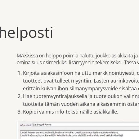
helposti
MAXXissa on helppo poimia haluttu joukko asiakkaita ja k
ominaisuus esimerkiksi lisämyynnin tekemiseksi. Tässä vi
Kirjoita asiakasinfoon haluttu markkinointiviesti, 
tuotteet ovat tulleet myyntiin. Lasten aurinkovo
erittäin kuivan ihon silmänympärysvoide sisältää e
Hae tuotemyyntirajauksella ja tuotejoukon valinna
tuotteita tämän vuoden aikana aikaisemmin ostan
Kopioi valmis info-teksti näille asiakkaille.