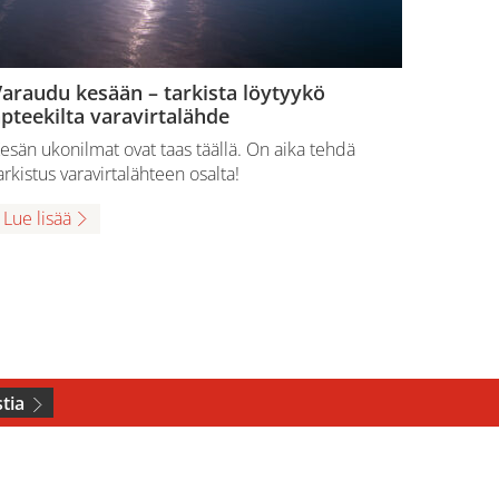
araudu kesään – tarkista löytyykö
pteekilta varavirtalähde
esän ukonilmat ovat taas täällä. On aika tehdä
arkistus varavirtalähteen osalta!
Lue lisää
tia