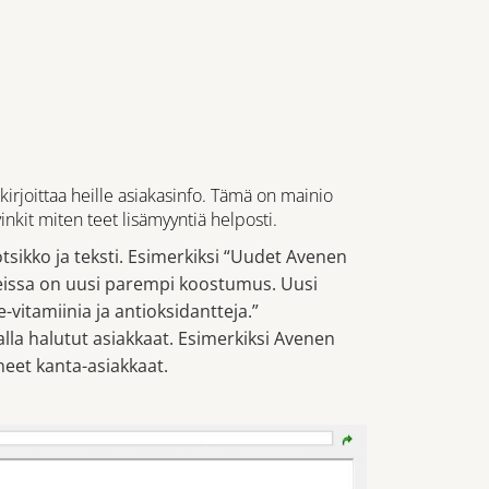
irjoittaa heille asiakasinfo. Tämä on mainio
nkit miten teet lisämyyntiä helposti.
otsikko ja teksti. Esimerkiksi “Uudet Avenen
iteissa on uusi parempi koostumus. Uusi
-vitamiinia ja antioksidantteja.”
lla halutut asiakkaat. Esimerkiksi Avenen
eet kanta-asiakkaat.