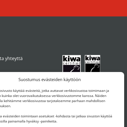
ta yhteyttä
Suostumus evästeiden käyttöön
ivusto käyttää evästeitä, jotka auttavat verkkosivustoa toimimaan ja
kuinka olet vuorovaikutuksessa verkkosivustomme kanssa. Näiden
ulla kehitämme verkkosivustoa tarjotaksemme parhaan mahdollisen
muksen.
aa evästeiden toimintaan asetukset -kohdasta tai jatkaa sivuston käyttöä
silla painamalla hyväksy -painiketta.