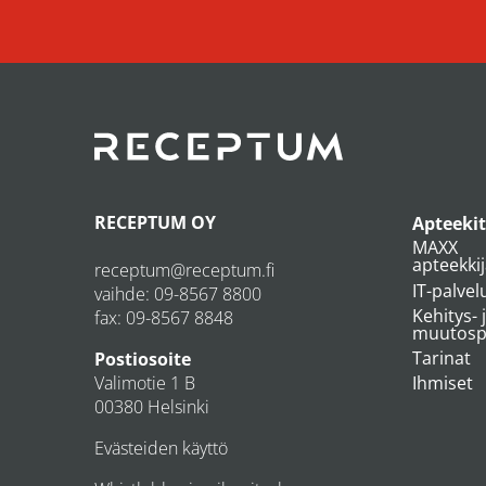
RECEPTUM OY
Apteekit
MAXX
apteekki
receptum@receptum.fi
IT-palvel
vaihde:
09-8567 8800
Kehitys- 
fax: 09-8567 8848
muutospr
Tarinat
Postiosoite
Valimotie 1 B
Ihmiset
00380 Helsinki
Evästeiden käyttö