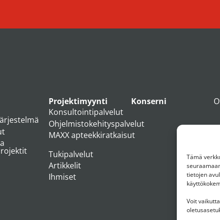
Projektimyynti
Konserni
O
Konsultointipalvelut
järjestelmä
Ohjelmistokehityspalvelut
ut
MAXX apteekkiratkaisut
ja
ojektit
Tukipalvelut
Tämä verkkos
Artikkelit
seuraamaan 
tietojen av
Ihmiset
käyttökoke
Voit vaikutt
oletusasetuk