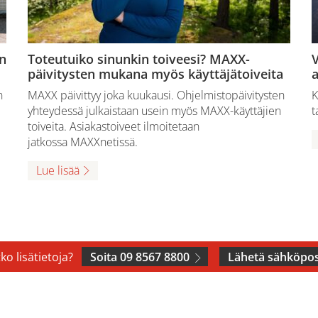
n
Toteutuiko sinunkin toiveesi? MAXX-
V
päivitysten mukana myös käyttäjätoiveita
a
n
MAXX päivittyy joka kuukausi. Ohjelmistopäivitysten
K
yhteydessä julkaistaan usein myös MAXX-käyttäjien
t
toiveita. Asiakastoiveet ilmoitetaan
jatkossa MAXXnetissä.
Lue lisää
ko lisätietoja?
Soita 09 8567 8800
Lähetä sähköpos