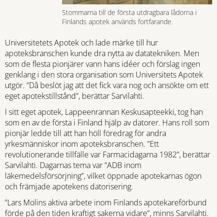
Stommarna till de första utdragbara lådorna i
Finlands apotek används fortfarande.
Universitetets Apotek och lade märke till hur
apoteksbranschen kunde dra nytta av datatekniken. Men
som de flesta pionjärer vann hans idéer och förslag ingen
genklang i den stora organisation som Universitets Apotek
utgör. ”Då beslöt jag att det fick vara nog och ansökte om ett
eget apotekstillstånd”, berättar Sarvilahti.
I sitt eget apotek, Lappeenrannan Keskusapteekki, tog han
som en av de första i Finland hjälp av datorer. Hans roll som
pionjär ledde till att han höll föredrag för andra
yrkesmänniskor inom apoteksbranschen. ”Ett
revolutionerande tillfälle var Farmacidagarna 1982”, berättar
Sarvilahti. Dagarnas tema var ”ADB inom
läkemedelsförsörjning”, vilket öppnade apotekarnas ögon
och främjade apotekens datorisering.
”Lars Molins aktiva arbete inom Finlands apotekareförbund
förde på den tiden kraftigt sakerna vidare”, minns Sarvilahti.