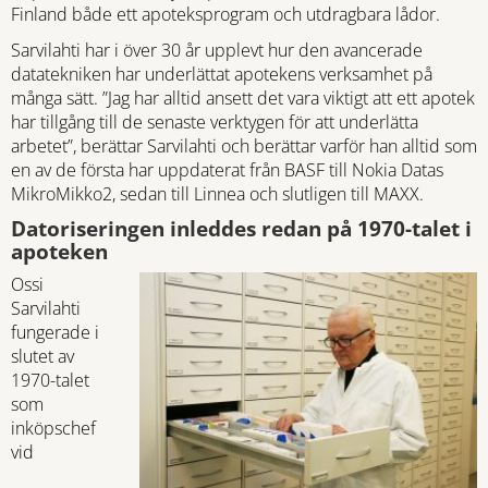
Finland både ett apoteksprogram och utdragbara lådor.
Sarvilahti har i över 30 år upplevt hur den avancerade
datatekniken har underlättat apotekens verksamhet på
många sätt. ”Jag har alltid ansett det vara viktigt att ett apotek
har tillgång till de senaste verktygen för att underlätta
arbetet”, berättar Sarvilahti och berättar varför han alltid som
en av de första har uppdaterat från BASF till Nokia Datas
MikroMikko2, sedan till Linnea och slutligen till MAXX.
Datoriseringen inleddes redan på 1970-talet i
apoteken
Ossi
Sarvilahti
fungerade i
slutet av
1970-talet
som
inköpschef
vid