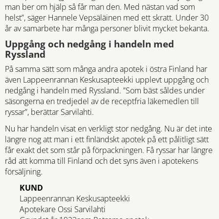
man ber om hjälp så får man den. Med nästan vad som
helst”, säger Hannele Vepsäläinen med ett skratt. Under 30
år av samarbete har många personer blivit mycket bekanta.
Uppgång och nedgång i handeln med
Ryssland
På samma sätt som många andra apotek i östra Finland har
även Lappeenrannan Keskusapteekki upplevt uppgång och
nedgång i handeln med Ryssland. ”Som bäst såldes under
säsongerna en tredjedel av de receptfria läkemedlen till
ryssar”, berättar Sarvilahti.
Nu har handeln visat en verkligt stor nedgång. Nu är det inte
längre nog att man i ett finländskt apotek på ett pålitligt sätt
får exakt det som står på förpackningen. Få ryssar har längre
råd att komma till Finland och det syns även i apotekens
försäljning.
KUND
Lappeenrannan Keskusapteekki
Apotekare Ossi Sarvilahti