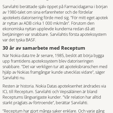
Sarvilahti berättade själv öppet på Farmacidagarna i början
av 1980-talet om sina erfarenheter och de fördelar
apotekets datorisering förde med sig. ”För mitt eget apotek
är nyttan av ADB cirka 1 000 mk/mån”. Förutom den
ekonomiska nyttan upplevde kunderna redan då att
betjäningen var snabbare. Sarvilahtis första apotekssystem
var det tyska BASF.
30 år av samarbete med Receptum
När Nokia data tre år senare, 1985, beslöt att börja bygga
upp framtidens apotekssystem blev datoriseringen
snabbare. ”Det var verkligen tur att apoteksbranschen med
hjälp av Nokias framgångar kunde utvecklas vidare”, säger
Sarvilahti nu.
Resten är historia. Nokia Datas apoteksenhet ändrades via
ICL till Receptum. Sarvilahti och Vepsäläinen är bland
Receptums långvarigaste kunder. ”Vår relation har alltid
starkt präglats av förtroende”, berättar Sarvilahti.
”Receptum har gjort många saker enklare. Och varje gång