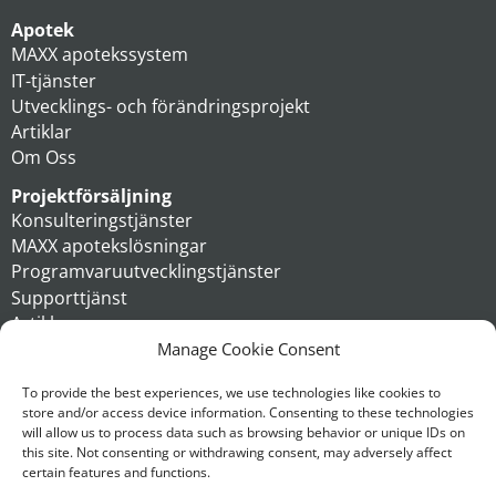
Apotek
MAXX apotekssystem
IT-tjänster
Utvecklings- och förändringsprojekt
Artiklar
Om Oss
Projektförsäljning
Konsulteringstjänster
MAXX apotekslösningar
Programvaruutvecklingstjänster
Supporttjänst
Artiklar
Om oss
Manage Cookie Consent
Koncern
To provide the best experiences, we use technologies like cookies to
store and/or access device information. Consenting to these technologies
Kontakt
will allow us to process data such as browsing behavior or unique IDs on
this site. Not consenting or withdrawing consent, may adversely affect
certain features and functions.