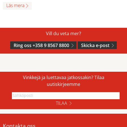
Läs mera
Vill du veta mer?
Ring oss +358 9 8567 8800
Skicka e-post
Vinkkejä ja luettavaa jatkossakin? Tilaa
uutiskirjeemme
TILAA
Kontakta oss