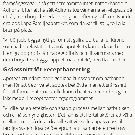
framgångssaga ur så gott som tomma intet: nätbokhandeln
Adlibris. Efter att ha sålt Adlibris tog vännerna en vilopaus på
ett år, men började sedan se sig om efter nya affärer. När de
erbjöds köpa Familjeapoteket, som då var till salu, föll alla
bitar på plats.
”Vi började bygga nytt genom att gallra bort alla funktioner
som hade belastat det gamla apotekets kärnverksamhet. En
liten grupp proffs lämnade Adlibris och tillsammans med
dem började vi bygga upp ett nätapotek”, berättar Fischer.
Gränssnitt för recepthantering
Apoteas grundare hade gedigna kunskaper om näthandel,
men för att bedriva ett apotek behövde man ett gränssnitt
för att farmaceuterna skulle kunna hantera receptbelagda
läkemedel i recepthanteringsprogrammet.
”Vi ville ha en effektiv och snabb process mellan nätbutiken
och e-hälsomyndigheten. Det fanns ett flertal aktörer att välja
mellan, men då de andra ville att vi skulle anpassa oss till
färdiga system lovade Receptum att i samarbete med oss
bygga vårt eget system. Den attityden avgjorde valet”,