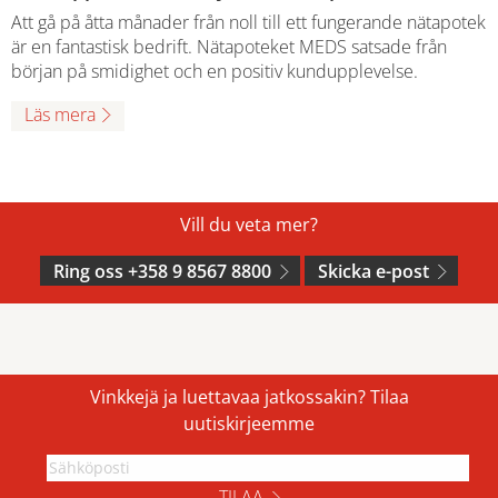
Att gå på åtta månader från noll till ett fungerande nätapotek
är en fantastisk bedrift. Nätapoteket MEDS satsade från
början på smidighet och en positiv kundupplevelse.
Läs mera
Vill du veta mer?
Ring oss +358 9 8567 8800
Skicka e-post
Vinkkejä ja luettavaa jatkossakin? Tilaa
uutiskirjeemme
TILAA