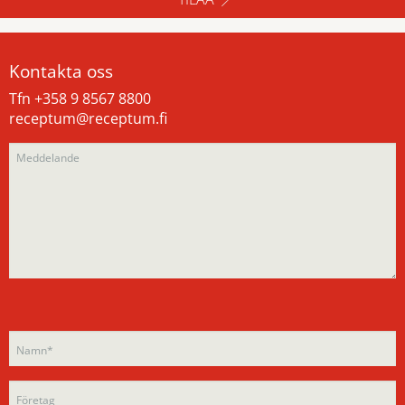
Kontakta oss
Tfn +358 9 8567 8800
receptum@receptum.fi
Please
Please
leave
leave
this
this
field
field
empty.