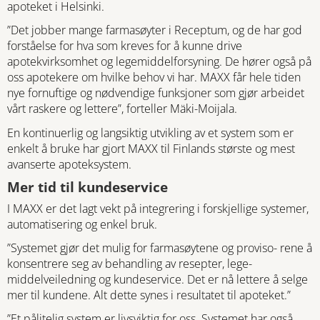
apoteket i Helsinki.
”Det jobber mange farmasøyter i Receptum, og de har god
forståelse for hva som kreves for å kunne drive
apotekvirksomhet og legemiddelforsyning. De hører også på
oss apotekere om hvilke behov vi har. MAXX får hele tiden
nye fornuftige og nødvendige funksjoner som gjør arbeidet
vårt raskere og lettere”, forteller Mäki-Moijala.
En kontinuerlig og langsiktig utvikling av et system som er
enkelt å bruke har gjort MAXX til Finlands største og mest
avanserte apoteksystem.
Mer tid til kundeservice
I MAXX er det lagt vekt på integrering i forskjellige systemer,
automatisering og enkel bruk.
”Systemet gjør det mulig for farmasøytene og proviso- rene å
konsentrere seg av behandling av resepter, lege-
middelveiledning og kundeservice. Det er nå lettere å selge
mer til kundene. Alt dette synes i resultatet til apoteket.”
”Et pålitelig system er livsviktig for oss. Systemet har også