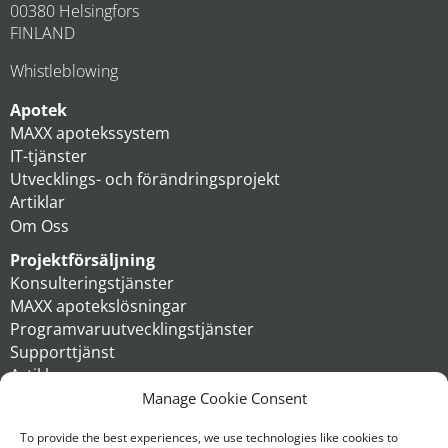
00380 Helsingfors
FINLAND
Whistleblowing
Apotek
MAXX apotekssystem
IT-tjänster
Utvecklings- och förändringsprojekt
Artiklar
Om Oss
Projektförsäljning
Konsulteringstjänster
MAXX apotekslösningar
Programvaruutvecklingstjänster
Supporttjänst
Artiklar
Om oss
Manage Cookie Consent
Koncern
To provide the best experiences, we use technologies like cookies to