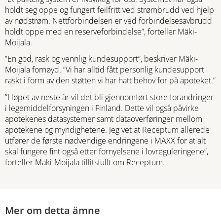
holdt seg oppe og fungert feilfritt ved strømbrudd ved hjelp
av nødstrøm. Nettforbindelsen er ved forbindelsesavbrudd
holdt oppe med en reserveforbindelse”, forteller Mäki-
Moijala.
”En god, rask og vennlig kundesupport”, beskriver Mäki-
Moijala fornøyd. ”Vi har alltid fått personlig kundesupport
raskt i form av den støtten vi har hatt behov for på apoteket.”
”I løpet av neste år vil det bli gjennomført store forandringer
i legemiddelforsyningen i Finland. Dette vil også påvirke
apotekenes datasystemer samt dataoverføringer mellom
apotekene og myndighetene. Jeg vet at Receptum allerede
utfører de første nødvendige endringene i MAXX for at alt
skal fungere fint også etter fornyelsene i lovreguleringene”,
forteller Mäki-Moijala tillitsfullt om Receptum.
Mer om detta ämne