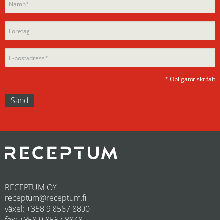
leave
this
this
field
field
empty.
empty.
* Obligatoriskt fält
RECEPTUM OY
receptum@receptum.fi
växel: +358 9 8567 8800
fax: +358 9 8567 8848