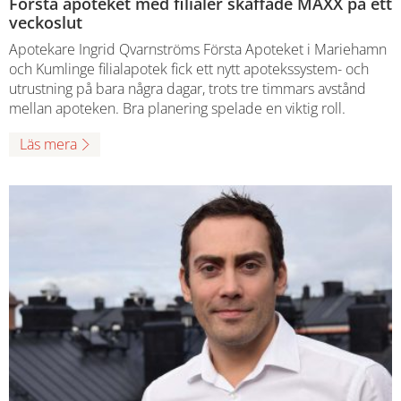
Första apoteket med filialer skaffade MAXX på ett
veckoslut
Apotekare Ingrid Qvarnströms Första Apoteket i Mariehamn
och Kumlinge filialapotek fick ett nytt apotekssystem- och
utrustning på bara några dagar, trots tre timmars avstånd
mellan apoteken. Bra planering spelade en viktig roll.
Läs mera