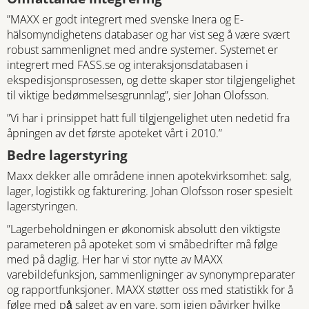
”MAXX er godt integrert med svenske Inera og E-
hälsomyndighetens databaser og har vist seg å være svært
robust sammenlignet med andre systemer. Systemet er
integrert med FASS.se og interaksjonsdatabasen i
ekspedisjonsprosessen, og dette skaper stor tilgjengelighet
til viktige bedømmelsesgrunnlag”, sier Johan Olofsson.
”Vi har i prinsippet hatt full tilgjengelighet uten nedetid fra
åpningen av det første apoteket vårt i 2010.”
Bedre lagerstyring
Maxx dekker alle områdene innen apotekvirksomhet: salg,
lager, logistikk og fakturering. Johan Olofsson roser spesielt
lagerstyringen.
”Lagerbeholdningen er økonomisk absolutt den viktigste
parameteren på apoteket som vi småbedrifter må følge
med på daglig. Her har vi stor nytte av MAXX
varebildefunksjon, sammenligninger av synonympreparater
og rapportfunksjoner. MAXX støtter oss med statistikk for å
følge med på̊ salget av en vare, som igjen påvirker hvilke