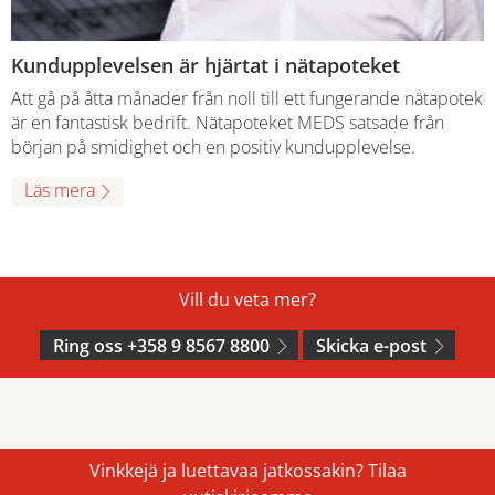
Kundupplevelsen är hjärtat i nätapoteket
Att gå på åtta månader från noll till ett fungerande nätapotek
är en fantastisk bedrift. Nätapoteket MEDS satsade från
början på smidighet och en positiv kundupplevelse.
Läs mera
Vill du veta mer?
Ring oss +358 9 8567 8800
Skicka e-post
Vinkkejä ja luettavaa jatkossakin? Tilaa