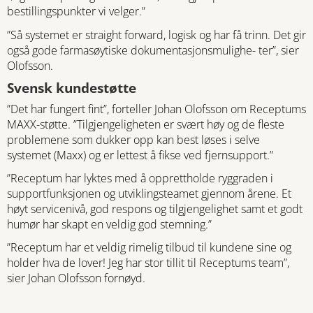
bestillingspunkter vi velger.”
”Så systemet er straight forward, logisk og har få trinn. Det gir
også gode farmasøytiske dokumentasjonsmulighe- ter”, sier
Olofsson.
Svensk kundestøtte
”Det har fungert fint”, forteller Johan Olofsson om Receptums
MAXX-støtte. ”Tilgjengeligheten er svært høy og de fleste
problemene som dukker opp kan best løses i selve
systemet (Maxx) og er lettest å fikse ved fjernsupport.”
”Receptum har lyktes med å opprettholde ryggraden i
supportfunksjonen og utviklingsteamet gjennom årene. Et
høyt servicenivå, god respons og tilgjengelighet samt et godt
humør har skapt en veldig god stemning.”
”Receptum har et veldig rimelig tilbud til kundene sine og
holder hva de lover! Jeg har stor tillit til Receptums team”,
sier Johan Olofsson fornøyd.