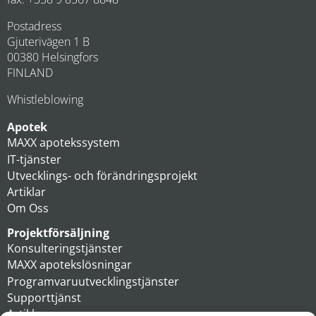
Postadress
Gjuterivägen 1 B
00380 Helsingfors
FINLAND
Whistleblowing
Apotek
MAXX apotekssystem
IT-tjänster
Utvecklings- och förändringsprojekt
Artiklar
Om Oss
Projektförsäljning
Konsulteringstjänster
MAXX apotekslösningar
Programvaruutvecklingstjänster
Supporttjänst
Artiklar