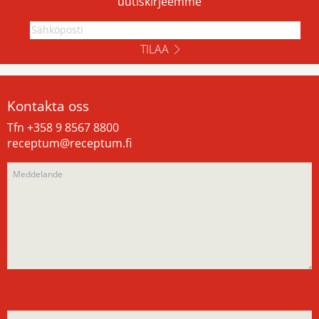
uutiskirjeemme
TILAA
Kontakta oss
Tfn +358 9 8567 8800
receptum@receptum.fi
Please
Please
leave