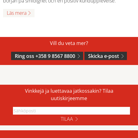
början på smidighet och en positiv kundupplevelse.
Läs mera
Vill du veta mer?
Ring oss +358 9 8567 8800
Skicka e-post
Vinkkejä ja luettavaa jatkossakin? Tilaa
uutiskirjeemme
TILAA