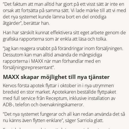
”Det faktum att man alltid har gjort på ett visst sätt är inte en
orsak att fortsätta på samma sätt. Vi lade märke till att vi med
det nya systemet kunde lämna bort en del onödiga
åtgärder”, berättar han.
Han har särskilt kunnat effektivera sitt eget arbete genom de
grafiska rapporterna som är enkla att läsa och tolka.
”Jag kan reagera snabbt på förändringar inom försäljningen.
Dessutom kan man alltid använda de mångsidiga
rapporterna i MAXX när man förhandlar med en
försäljningsrepresentant”.
MAXX skapar möjlighet till nya tjänster
Kervos första apotek flyttar i oktober in i nya utrymmen
bredvid en stor market. Apotekaren beställde flyttpaket
med full service från Receptum, inklusive installation av
ADB-, telefon och övervakningskameror.
”Det nya systemet fungerar och all kan redan använda det så
nu känns även flytten enklare”, säger Sarriola glatt.