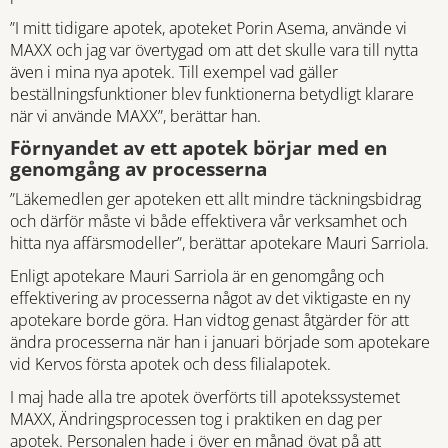
”I mitt tidigare apotek, apoteket Porin Asema, använde vi
MAXX och jag var övertygad om att det skulle vara till nytta
även i mina nya apotek. Till exempel vad gäller
beställningsfunktioner blev funktionerna betydligt klarare
när vi använde MAXX”, berättar han.
Förnyandet av ett apotek börjar med en
genomgång av processerna
”Läkemedlen ger apoteken ett allt mindre täckningsbidrag
och därför måste vi både effektivera vår verksamhet och
hitta nya affärsmodeller”, berättar apotekare Mauri Sarriola.
Enligt apotekare Mauri Sarriola är en genomgång och
effektivering av processerna något av det viktigaste en ny
apotekare borde göra. Han vidtog genast åtgärder för att
ändra processerna när han i januari började som apotekare
vid Kervos första apotek och dess filialapotek.
I maj hade alla tre apotek överförts till apotekssystemet
MAXX, Ändringsprocessen tog i praktiken en dag per
apotek. Personalen hade i över en månad övat på att