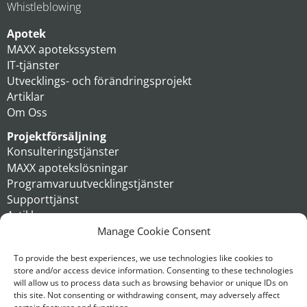
Whistleblowing
Apotek
MAXX apotekssystem
IT-tjänster
Utvecklings- och förändringsprojekt
Artiklar
Om Oss
Projektförsäljning
Konsulteringstjänster
MAXX apotekslösningar
Programvaruutvecklingstjänster
Supporttjänst
Artiklar
Om oss
Manage Cookie Consent
Koncern
To provide the best experiences, we use technologies like cookies to
store and/or access device information. Consenting to these technologies
Kontakt
will allow us to process data such as browsing behavior or unique IDs on
this site. Not consenting or withdrawing consent, may adversely affect