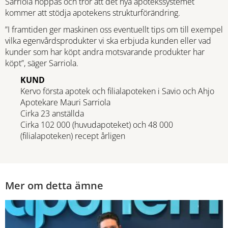
Sarriola hoppas och tror att det nya apotekssystemet
kommer att stödja apotekens strukturförändring.
”I framtiden ger maskinen oss eventuellt tips om till exempel
vilka egenvårdsprodukter vi ska erbjuda kunden eller vad
kunder som har köpt andra motsvarande produkter har
köpt”, säger Sarriola.
KUND
Kervo första apotek och filialapoteken i Savio och Ahjo
Apotekare Mauri Sarriola
Cirka 23 anställda
Cirka 102 000 (huvudapoteket) och 48 000
(filialapoteken) recept årligen
Mer om detta ämne