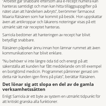
”Arbetet går snabbare eftersom alla e-recept numera kan
hanteras samtidigt och man kan hitta tilläggsuppgifter på
nätet utan att händelsen avbryts”, berömmer farmaceut
Maaria Räisänen som har kommit på besök. Hon uppskattar
även att antikroppar och läkarens noteringar visas på ett
utmärkt sätt när receptet hanteras.
Sarriola bedömer att hanteringen av recept har blivit
betydligt snabbare.
Räisänen påpekar ännu innan hon lämnar rummet att även
kommunikationen har blivit enklare.
”Nu behöver vi inte längre öda tid och energi på att
säkerställa att kunden har fått meddelande om till exempel
en bortglömd medicin. Programmet påminner genast om
detta när kunden igen finns på plats”, berättar Räisänen.
Det lönar sig att slopa en del av de gamla
verksamhetssätten
Enligt Sarriola är ett byte av system en utmärkt tidpunkt för
att kritiskt granska alla funktioner.