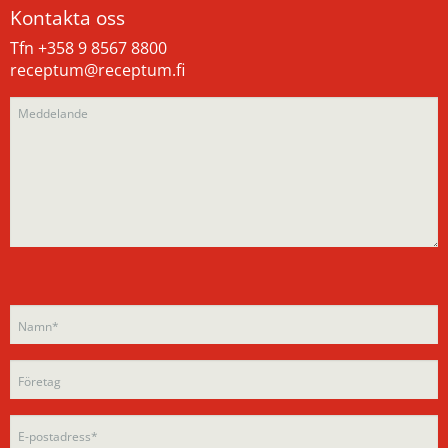
Kontakta oss
Tfn +358 9 8567 8800
receptum@receptum.fi
Please
Please
leave
leave
this
this
field
field
empty.
empty.