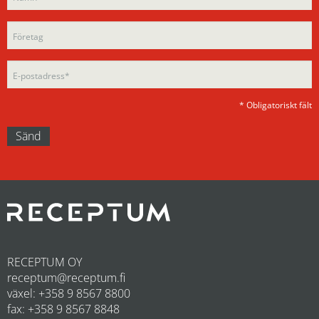
this
field
field
empty.
empty.
* Obligatoriskt fält
RECEPTUM OY
receptum@receptum.fi
växel: +358 9 8567 8800
fax: +358 9 8567 8848