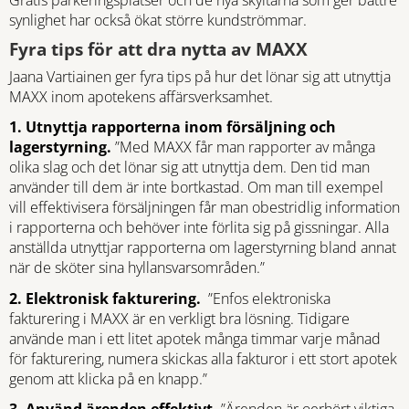
Gratis parkeringsplatser och de nya skyltarna som ger bättre
synlighet har också ökat större kundströmmar.
Fyra tips för att dra nytta av MAXX
Jaana Vartiainen ger fyra tips på hur det lönar sig att utnyttja
MAXX inom apotekens affärsverksamhet.
1. Utnyttja rapporterna inom försäljning och
lagerstyrning.
”Med MAXX får man rapporter av många
olika slag och det lönar sig att utnyttja dem. Den tid man
använder till dem är inte bortkastad. Om man till exempel
vill effektivisera försäljningen får man obestridlig information
i rapporterna och behöver inte förlita sig på gissningar. Alla
anställda utnyttjar rapporterna om lagerstyrning bland annat
när de sköter sina hyllansvarsområden.”
2. Elektronisk fakturering.
”Enfos elektroniska
fakturering i MAXX är en verkligt bra lösning. Tidigare
använde man i ett litet apotek många timmar varje månad
för fakturering, numera skickas alla fakturor i ett stort apotek
genom att klicka på en knapp.”
3. Använd ärenden effektivt.
”Ärenden är oerhört viktiga