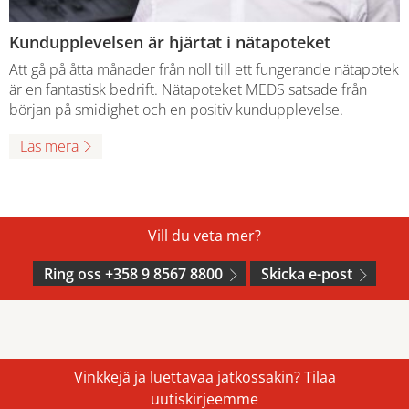
Kundupplevelsen är hjärtat i nätapoteket
Att gå på åtta månader från noll till ett fungerande nätapotek
är en fantastisk bedrift. Nätapoteket MEDS satsade från
början på smidighet och en positiv kundupplevelse.
Läs mera
Vill du veta mer?
Ring oss +358 9 8567 8800
Skicka e-post
Vinkkejä ja luettavaa jatkossakin? Tilaa
uutiskirjeemme