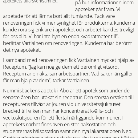
apotekets affärsverksamhet.
på hur informationen inom
apoteket går fram. Vi
arbetade för att lämna bort allt fumlande. Tack vare
renoveringen fick vi mer synlighet för produkterna, kunderna
kunde röra sig enklare i apoteket och arbetet kändes trevligt
för oss alla. Vi har inte hyrt en enda kvadratmeter till”,
berättar Vartiainen om renoveringen. Kunderna har berömt
det nya apoteket.
I samband med renoveringen fick Vartiainen mycket hjälp av
Receptum. ”Jag kan nog ge dem ett berömligt vitsord.
Receptum är en äkta samarbetspartner. Vad saken än gäller
får man hjälp av dem”, tackar Vartiainen.
Nummisbackens apotek i Åbo är ett apotek som under de
senaste åren har utökat sin receptur. Den största orsaken till
recepturens tillväxt är jouren vid universitetssjukhuset
bredvid till vilken man har koncentrerat kvälls- och
veckoslutsjouren för ett flertal närliggande kommuner. I
apotekets närhet finns även en stor hälsostation och
studenternas hälsostation samt den nya läkarstationen Neo.