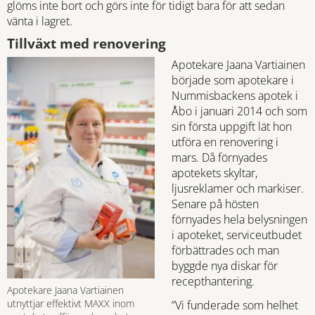
glöms inte bort och görs inte för tidigt bara för att sedan
vänta i lagret.
Tillväxt med renovering
Apotekare Jaana Vartiainen
började som apotekare i
Nummisbackens apotek i
Åbo i januari 2014 och som
sin första uppgift lät hon
utföra en renovering i
mars. Då förnyades
apotekets skyltar,
ljusreklamer och markiser.
Senare på hösten
förnyades hela belysningen
i apoteket, serviceutbudet
förbättrades och man
byggde nya diskar för
recepthantering.
Apotekare Jaana Vartiainen
utnyttjar effektivt MAXX inom
”Vi funderade som helhet