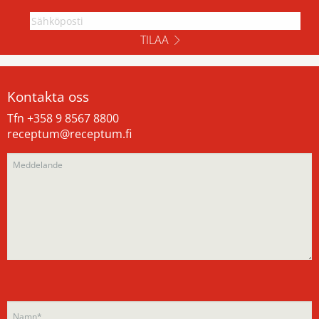
TILAA
Kontakta oss
Tfn +358 9 8567 8800
receptum@receptum.fi
Please
Please
leave
leave
this