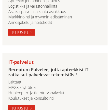
Apteekin johtaminen ja talous
Logistikka ja varastonhallinta
Asiakaspalvelu ja kanta-asiakkuus
Markkinointi ja myynnin edistäminen
Annosjakelu ja hoitokodit
TUTUSTU
IT-palvelut
Receptum Palvelee, jotta apteekkisi IT-
ratkaisut palvelevat tekemistäsi!
Laitteet
MAXX käyttötuki
Huolenpito- ja tietoturvapalvelut
Koulutukset ja konsultointi
TUTUSTU