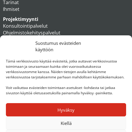
Tarinat
Ihmiset
Projektimyynti
Konsultointipalvelut
Ohjelmistokehityspalvelut
MAXX apteekkiratkaisut
Suostumus evästeiden
Tukipalvelut
käyttöön
Artikkelit
Ihmiset
Tämä verkkosivusto käyttää evästeitä, jotka auttavat verkkosivustoa
toimimaan ja seuraamaan kuinka olet vuorovaikutuksessa
Konserni
verkkosivustomme kanssa. Näiden tietojen avulla kehitämme
verkkosivustoa tarjotaksemme parhaan mahdollisen käyttökokemuksen.
Ota yhteyttä
Voit vaikuttaa evästeiden toimintaan asetukset -kohdasta tai jatkaa
sivuston käyttöä oletusasetuksilla painamalla hyväksy -painiketta.
Hyväksy
Kiellä