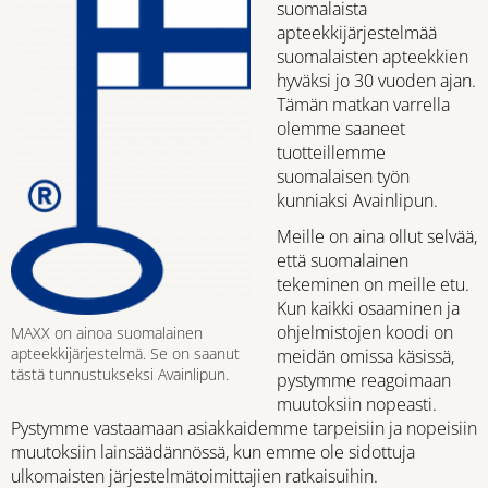
suomalaista
apteekkijärjestelmää
suomalaisten apteekkien
hyväksi jo 30 vuoden ajan.
Tämän matkan varrella
olemme saaneet
tuotteillemme
suomalaisen työn
kunniaksi Avainlipun.
Meille on aina ollut selvää,
että suomalainen
tekeminen on meille etu.
Kun kaikki osaaminen ja
ohjelmistojen koodi on
MAXX on ainoa suomalainen
apteekkijärjestelmä. Se on saanut
meidän omissa käsissä,
tästä tunnustukseksi Avainlipun.
pystymme reagoimaan
muutoksiin nopeasti.
Pystymme vastaamaan asiakkaidemme tarpeisiin ja nopeisiin
muutoksiin lainsäädännössä, kun emme ole sidottuja
ulkomaisten järjestelmätoimittajien ratkaisuihin.