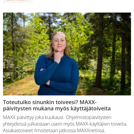
Toteutuiko sinunkin toiveesi? MAXX-
päivitysten mukana myös käyttäjätoiveita
MAXX päivittyy joka kuukausi. Ohjelmistopäivitysten
yhteydessä julkaistaan usein myös MAXX-käyttäjien toiveita.
Asiakastoiveet ilmoitetaan jatkossa MAXXnetissä.