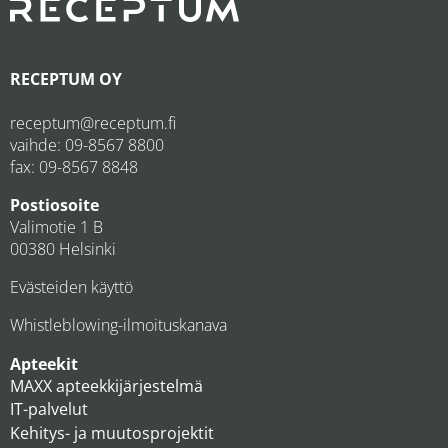
RECEPTUM OY
receptum@receptum.fi
vaihde:
09-8567 8800
fax: 09-8567 8848
Postiosoite
Valimotie 1 B
00380 Helsinki
Evästeiden käyttö
Whistleblowing-ilmoituskanava
Apteekit
MAXX apteekkijärjestelmä
IT-palvelut
Kehitys- ja muutosprojektit