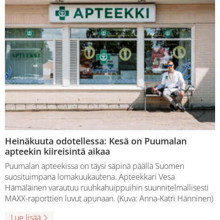
Heinäkuuta odotellessa: Kesä on Puumalan
apteekin kiireisintä aikaa
Puumalan apteekissa on täysi säpinä päällä Suomen
suosituimpana lomakuukautena. Apteekkari Vesa
Hämäläinen varautuu ruuhkahuippuihin suunnitelmallisesti
MAXX-raporttien luvut apunaan. (Kuva: Anna-Katri Hänninen)
Lue lisää