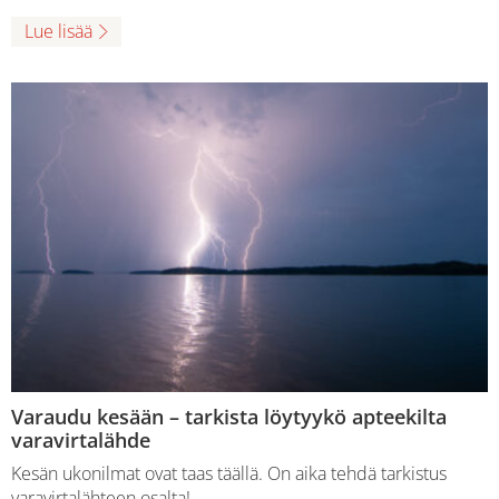
Lue lisää
Varaudu kesään – tarkista löytyykö apteekilta
varavirtalähde
Kesän ukonilmat ovat taas täällä. On aika tehdä tarkistus
varavirtalähteen osalta!