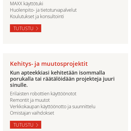
MAXX käyttötuki
Huolenpito- ja tietoturvapalvelut
Koulutukset ja konsultointi
TUTUSTU
Kehitys- ja muutosprojektit
Kun apteekkiasi kehitetään isommalla
porukalla tai räätälöidään projekteja juuri
sinulle.
Erilaisten robottien käyttöönotot
Remontit ja muutot
Verkkokaupan käyttöönotto ja suunnittelu
Omistajan vaihdokset
TUTUSTU