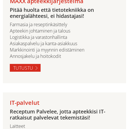
MAXX apteekkijärjestelmä
Pitää huolta että tietotekniikka on
energialähteesi, ei hidastajasi!
Farmasia ja reseptinkäsittely
Apteekin johtaminen ja talous
Logistikka ja varastonhallinta
Asiakaspalvelu ja kanta-asiakkuus
Markkinointi ja myynnin edistäminen
Annosjakelu ja hoitokodit
TUTUSTU
IT-palvelut
Receptum Palvelee, jotta apteekkisi IT-
ratkaisut palvelevat tekemistäsi!
Laitteet