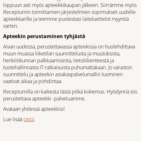
loppuun asti myös apteekkikaupan jälkeen. Siirrämme myös
Receptumin toimittamien järjestelmien sopimukset uudelle
apteekkarille ja teemme puolestasi laiteluettelot myyntiä
varten.
Apteekin perustaminen tyhjästä
Aivan uudessa, perustettavassa apteekissa on huolehdittava
muun muassa liiketilan suunnittelusta ja muutoksista,
henkilökunnan palkkaamisesta, tietoliikenteestä ja
tuotehallinnasta IT-ratkaisuista puhumattakaan. Jo varaston
suunnittelu ja apteekin asiakaspalvelumallin luominen
vaativat aikaa ja pohdintaa.
Receptumilla on kaikesta tästä pitkä kokemus. Hyödynnä siis
perustettava apteekki -palveluamme.
Avataan yhdessä apteekkisi!
Lue lisää
tästä
.