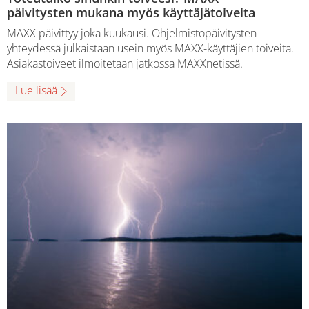
päivitysten mukana myös käyttäjätoiveita
MAXX päivittyy joka kuukausi. Ohjelmistopäivitysten
yhteydessä julkaistaan usein myös MAXX-käyttäjien toiveita.
Asiakastoiveet ilmoitetaan jatkossa MAXXnetissä.
Lue lisää