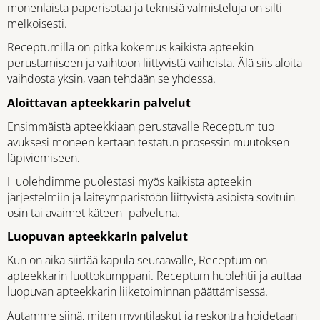
monenlaista paperisotaa ja teknisiä valmisteluja on silti
melkoisesti.
Receptumilla on pitkä kokemus kaikista apteekin
perustamiseen ja vaihtoon liittyvistä vaiheista. Älä siis aloita
vaihdosta yksin, vaan tehdään se yhdessä.
Aloittavan apteekkarin palvelut
Ensimmäistä apteekkiaan perustavalle Receptum tuo
avuksesi moneen kertaan testatun prosessin muutoksen
läpiviemiseen.
Huolehdimme puolestasi myös kaikista apteekin
järjestelmiin ja laiteympäristöön liittyvistä asioista sovituin
osin tai avaimet käteen -palveluna.
Luopuvan apteekkarin palvelut
Kun on aika siirtää kapula seuraavalle, Receptum on
apteekkarin luottokumppani. Receptum huolehtii ja auttaa
luopuvan apteekkarin liiketoiminnan päättämisessä.
Autamme siinä, miten myyntilaskut ja reskontra hoidetaan