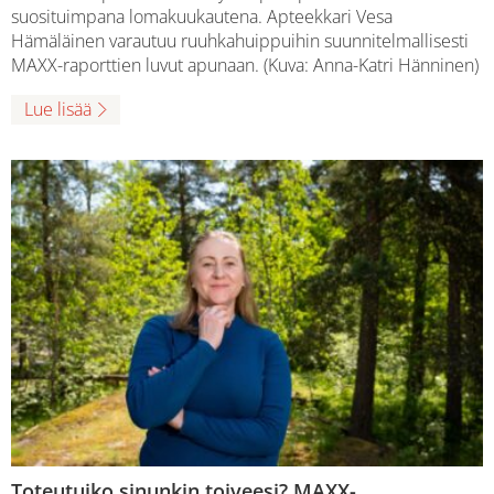
suosituimpana lomakuukautena. Apteekkari Vesa
Hämäläinen varautuu ruuhkahuippuihin suunnitelmallisesti
MAXX-raporttien luvut apunaan. (Kuva: Anna-Katri Hänninen)
Lue lisää
Toteutuiko sinunkin toiveesi? MAXX-