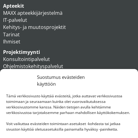
Apteekit
MAXX apteekkijärjestelmä
IT-palvelut
Kehitys- ja muutosprojektit
Tarinat
Ihmiset
Projektimyynti
Konsultointipalvelut
Ohjelmistokehityspalvelut
MAXX apteekkiratkaisut
Suostumus evästeiden
Tukipalvelut
käyttöön
Artikkelit
Ihmiset
Tämä verkkosivusto käyttää evästeitä, jotka auttavat verkkosivustoa
toimimaan ja seuraamaan kuinka olet vuorovaikutuksessa
Konserni
verkkosivustomme kanssa. Näiden tietojen avulla kehitämme
verkkosivustoa tarjotaksemme parhaan mahdollisen käyttökokemuksen.
Ota yhteyttä
Voit vaikuttaa evästeiden toimintaan asetukset -kohdasta tai jatkaa
sivuston käyttöä oletusasetuksilla painamalla hyväksy -painiketta.