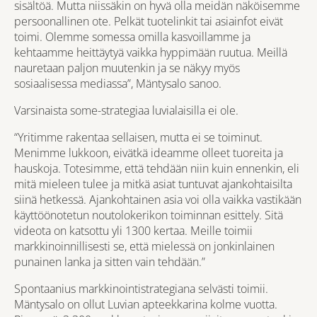
sisältöä. Mutta niissäkin on hyvä olla meidän näköisemme
persoonallinen ote. Pelkät tuotelinkit tai asiainfot eivät
toimi. Olemme somessa omilla kasvoillamme ja
kehtaamme heittäytyä vaikka hyppimään ruutua. Meillä
nauretaan paljon muutenkin ja se näkyy myös
sosiaalisessa mediassa”, Mäntysalo sanoo.
Varsinaista some-strategiaa luvialaisilla ei ole.
“Yritimme rakentaa sellaisen, mutta ei se toiminut.
Menimme lukkoon, eivätkä ideamme olleet tuoreita ja
hauskoja. Totesimme, että tehdään niin kuin ennenkin, eli
mitä mieleen tulee ja mitkä asiat tuntuvat ajankohtaisilta
siinä hetkessä. Ajankohtainen asia voi olla vaikka vastikään
käyttöönotetun noutolokerikon toiminnan esittely. Sitä
videota on katsottu yli 1300 kertaa. Meille toimii
markkinoinnillisesti se, että mielessä on jonkinlainen
punainen lanka ja sitten vain tehdään.”
Spontaanius markkinointistrategiana selvästi toimii.
Mäntysalo on ollut Luvian apteekkarina kolme vuotta.