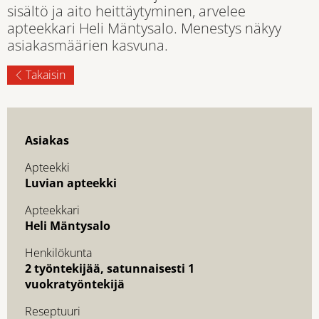
sisältö ja aito heittäytyminen, arvelee
apteekkari Heli Mäntysalo. Menestys näkyy
asiakasmäärien kasvuna.
Takaisin
Asiakas
Apteekki
Luvian apteekki
Apteekkari
Heli Mäntysalo
Henkilökunta
2 työntekijää, satunnaisesti 1
vuokratyöntekijä
Reseptuuri