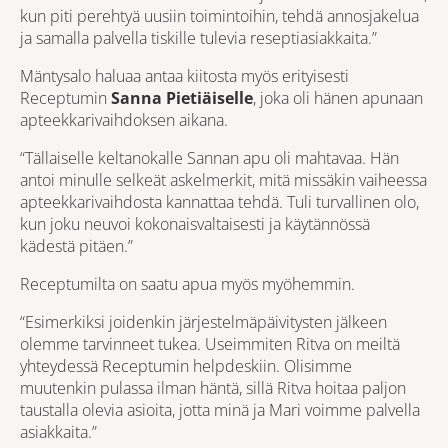
kun piti perehtyä uusiin toimintoihin, tehdä annosjakelua
ja samalla palvella tiskille tulevia reseptiasiakkaita.”
Mäntysalo haluaa antaa kiitosta myös erityisesti
Receptumin
Sanna Pietiäiselle
, joka oli hänen apunaan
apteekkarivaihdoksen aikana.
“Tällaiselle keltanokalle Sannan apu oli mahtavaa. Hän
antoi minulle selkeät askelmerkit, mitä missäkin vaiheessa
apteekkarivaihdosta kannattaa tehdä. Tuli turvallinen olo,
kun joku neuvoi kokonaisvaltaisesti ja käytännössä
kädestä pitäen.”
Receptumilta on saatu apua myös myöhemmin.
“Esimerkiksi joidenkin järjestelmäpäivitysten jälkeen
olemme tarvinneet tukea. Useimmiten Ritva on meiltä
yhteydessä Receptumin helpdeskiin. Olisimme
muutenkin pulassa ilman häntä, sillä Ritva hoitaa paljon
taustalla olevia asioita, jotta minä ja Mari voimme palvella
asiakkaita.”