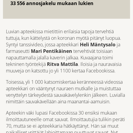
33 556 annosjakelu mukaan lukien
Luvian apteekissa mietittiin erilaisia tapoja tervehtiä
tuttuja, kun kättelystä on koronan myötä pitänyt luopua.
Syntyi tanssivideo, jossa apteekkari
Heli Mäntysalo
ja
farmaseutti
Mari Pentikäinen
tervehtivät toisiaan
napauttamalla jalalla kaverin jalkaa. Kuvaajana toimi
tekninen työntekijä
Ritva Mattila
. Iloisia ja nauravaisia
muuveja on katsottu jo yli 1100 kertaa Facebookissa.
Toisessa, yli 1 000 katsomiskertaa keränneessä videossa
apteekkari on vääntynyt nauraen mutkalle ja muistuttaa
venyttelyn tärkeydestä sauvakävelylenkin jälkeen. Luvialla
nimittäin sauvakävellään aina maanantai-aamuisin.
Apteekin väki lupasi Facebookissa 30 ensiksi mukaan
ilmoittautuneelle omat sauvat. Ilmoittautujia tulikin peräti
70, mutta se ei apteekkaria hätkäyttänyt. Hän sai muut
paikalliset yrittäjät lahjoittamaan puuttuvat sauvat. Nyt