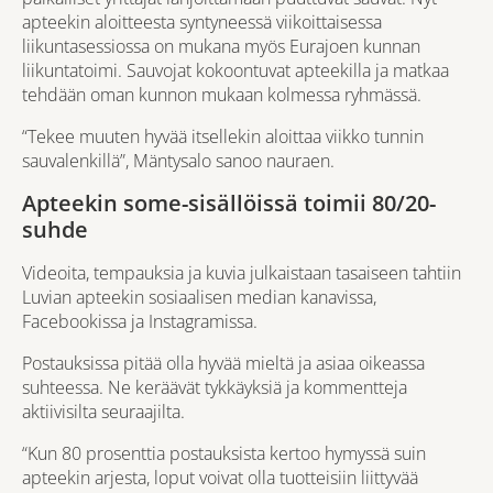
apteekin aloitteesta syntyneessä viikoittaisessa
liikuntasessiossa on mukana myös Eurajoen kunnan
liikuntatoimi. Sauvojat kokoontuvat apteekilla ja matkaa
tehdään oman kunnon mukaan kolmessa ryhmässä.
“Tekee muuten hyvää itsellekin aloittaa viikko tunnin
sauvalenkillä”, Mäntysalo sanoo nauraen.
Apteekin some-sisällöissä toimii 80/20-
suhde
Videoita, tempauksia ja kuvia julkaistaan tasaiseen tahtiin
Luvian apteekin sosiaalisen median kanavissa,
Facebookissa ja Instagramissa.
Postauksissa pitää olla hyvää mieltä ja asiaa oikeassa
suhteessa. Ne keräävät tykkäyksiä ja kommentteja
aktiivisilta seuraajilta.
“Kun 80 prosenttia postauksista kertoo hymyssä suin
apteekin arjesta, loput voivat olla tuotteisiin liittyvää