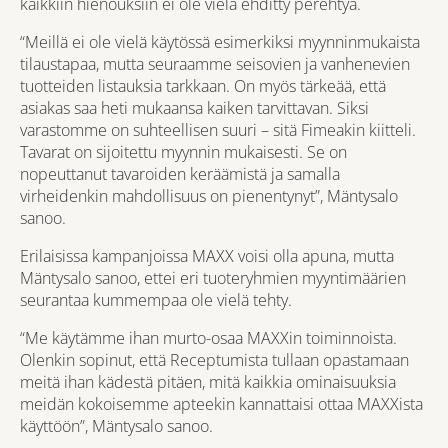
kaikkiin hienouksiin ei ole vielä ehditty perehtyä.
“Meillä ei ole vielä käytössä esimerkiksi myynninmukaista
tilaustapaa, mutta seuraamme seisovien ja vanhenevien
tuotteiden listauksia tarkkaan. On myös tärkeää, että
asiakas saa heti mukaansa kaiken tarvittavan. Siksi
varastomme on suhteellisen suuri – sitä Fimeakin kiitteli.
Tavarat on sijoitettu myynnin mukaisesti. Se on
nopeuttanut tavaroiden keräämistä ja samalla
virheidenkin mahdollisuus on pienentynyt”, Mäntysalo
sanoo.
Erilaisissa kampanjoissa MAXX voisi olla apuna, mutta
Mäntysalo sanoo, ettei eri tuoteryhmien myyntimäärien
seurantaa kummempaa ole vielä tehty.
“Me käytämme ihan murto-osaa MAXXin toiminnoista.
Olenkin sopinut, että Receptumista tullaan opastamaan
meitä ihan kädestä pitäen, mitä kaikkia ominaisuuksia
meidän kokoisemme apteekin kannattaisi ottaa MAXXista
käyttöön”, Mäntysalo sanoo.