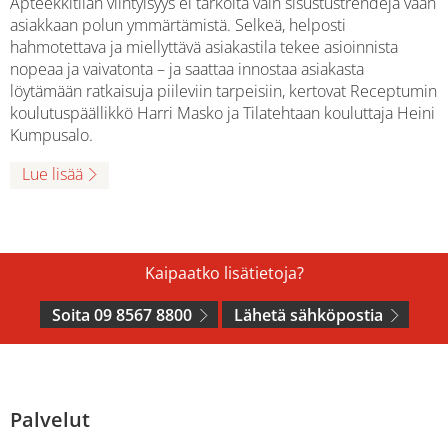
Apteekkitilan viihtyisyys ei tarkoita vain sisustustrendejä vaan
asiakkaan polun ymmärtämistä. Selkeä, helposti
hahmotettava ja miellyttävä asiakastila tekee asioinnista
nopeaa ja vaivatonta – ja saattaa innostaa asiakasta
löytämään ratkaisuja piileviin tarpeisiin, kertovat Receptumin
koulutuspäällikkö Harri Masko ja Tilatehtaan kouluttaja Heini
Kumpusalo.
Lue lisää
Kaipaatko lisätietoja?
Soita 09 8567 8800
Lähetä sähköpostia
Palvelut