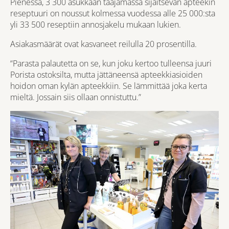
Pienessä, 3 300 asukkaan taajamassa sijaitsevan apteekin
reseptuuri on noussut kolmessa vuodessa alle 25 000:sta
yli 33 500 reseptiin annosjakelu mukaan lukien.
Asiakasmäärät ovat kasvaneet reilulla 20 prosentilla.
“Parasta palautetta on se, kun joku kertoo tulleensa juuri
Porista ostoksilta, mutta jättäneensä apteekkiasioiden
hoidon oman kylän apteekkiin. Se lämmittää joka kerta
mieltä. Jossain siis ollaan onnistuttu.”