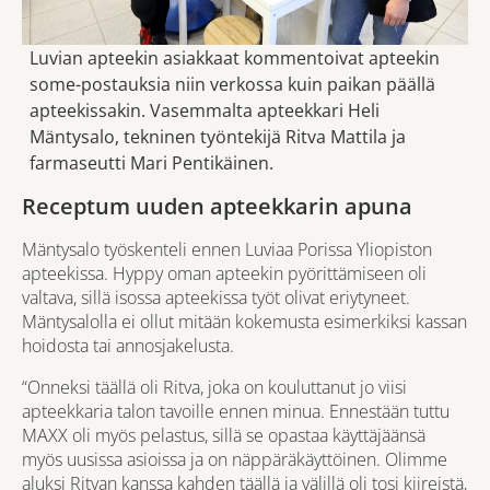
Luvian apteekin asiakkaat kommentoivat apteekin
some-postauksia niin verkossa kuin paikan päällä
apteekissakin. Vasemmalta apteekkari Heli
Mäntysalo, tekninen työntekijä Ritva Mattila ja
farmaseutti Mari Pentikäinen.
Receptum uuden apteekkarin apuna
Mäntysalo työskenteli ennen Luviaa Porissa Yliopiston
apteekissa. Hyppy oman apteekin pyörittämiseen oli
valtava, sillä isossa apteekissa työt olivat eriytyneet.
Mäntysalolla ei ollut mitään kokemusta esimerkiksi kassan
hoidosta tai annosjakelusta.
“Onneksi täällä oli Ritva, joka on kouluttanut jo viisi
apteekkaria talon tavoille ennen minua. Ennestään tuttu
MAXX oli myös pelastus, sillä se opastaa käyttäjäänsä
myös uusissa asioissa ja on näppäräkäyttöinen. Olimme
aluksi Ritvan kanssa kahden täällä ja välillä oli tosi kiireistä,