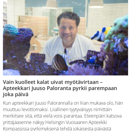
Vain kuolleet kalat uivat myötävirtaan –
Apteekkari Juuso Paloranta pyrkii parempaan
joka päivä
Kun apteekkari Juuso Palorannalla on liian mukava olo, hän
muuttuu levottomaksi. Liiallinen tyytyväisyys nimittäin
merkitsee sitä, että vielä voisi parantaa. Eteenpäin katsova
yrittäjäasenne näkyy Helsingin Vuosaaren Apteekki
Kompassissa pyrkimyksenä tehdä jokaisesta päivästä