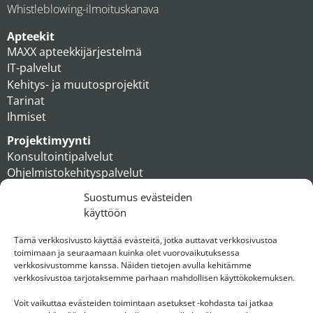
Whistleblowing-ilmoituskanava
Apteekit
MAXX apteekkijärjestelmä
IT-palvelut
Kehitys- ja muutosprojektit
Tarinat
Ihmiset
Projektimyynti
Konsultointipalvelut
Ohjelmistokehityspalvelut
MAXX apteekkiratkaisut
Suostumus evästeiden
Tukipalvelut
käyttöön
Artikkelit
Ihmiset
Tämä verkkosivusto käyttää evästeitä, jotka auttavat verkkosivustoa
toimimaan ja seuraamaan kuinka olet vuorovaikutuksessa
Konserni
verkkosivustomme kanssa. Näiden tietojen avulla kehitämme
verkkosivustoa tarjotaksemme parhaan mahdollisen käyttökokemuksen.
Ota yhteyttä
Voit vaikuttaa evästeiden toimintaan asetukset -kohdasta tai jatkaa