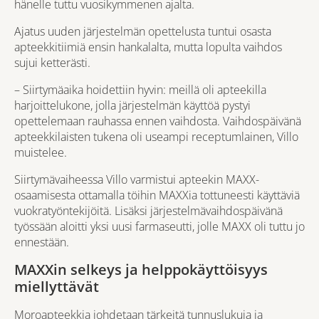
hänelle tuttu vuosikymmenen ajalta.
Ajatus uuden järjestelmän opettelusta tuntui osasta
apteekkitiimiä ensin hankalalta, mutta lopulta vaihdos
sujui ketterästi.
– Siirtymäaika hoidettiin hyvin: meillä oli apteekilla
harjoittelukone, jolla järjestelmän käyttöä pystyi
opettelemaan rauhassa ennen vaihdosta. Vaihdospäivänä
apteekkilaisten tukena oli useampi receptumlainen, Villo
muistelee.
Siirtymävaiheessa Villo varmistui apteekin MAXX-
osaamisesta ottamalla töihin MAXXia tottuneesti käyttäviä
vuokratyöntekijöitä. Lisäksi järjestelmävaihdospäivänä
työssään aloitti yksi uusi farmaseutti, jolle MAXX oli tuttu jo
ennestään.
MAXXin selkeys ja helppokäyttöisyys
miellyttävät
Moroapteekkia johdetaan tärkeitä tunnuslukuja ja