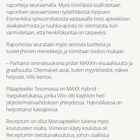
raportteja seuraamalla. Myös tiimiläisiä osallistetaan
raporttien seuraamiseen työtehtävistä riippuen.
Esimerkiksi työvuorolistoista vastaavalle tieto apteekkien
asiakasvirroista ja ruuhka-ajoista on olennaista, kun
varmistetaan, että henkilökuntaa on tarpeeksi.
Raporteista seurataan myös seisovia tuotteita ja
tuoteryhmien menekkejä, ja toimitaan tiedon mukaan.
– Parhaina ominaisuuksina pidän MAXXin visuaalisuutta ja
graafisuutta. Olennaiset asiat, kuten myyntitiedot, näkee
helposti, Villo kertoo.
Pääapteekki Tesomassa on MAXX Hybrid -
itsepalvelukassa, jonka Villo otti käyttöön heti
järjestelmänvaihdoksen yhteydessä. Hybridikassa on
helpottanut kassajonoa.
Receptum on ollut Moroapteekin tukena myös
koulutusten osalta. Viimeisin käyty koulutus oli
Receptumin tietoturvakoulutus, johon osallistui