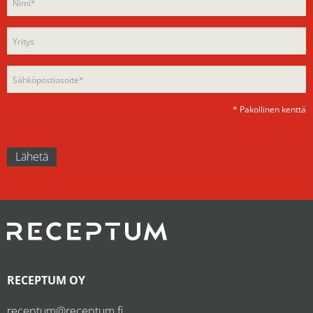
leave
this
this
field
field
empty.
empty.
* Pakollinen kenttä
RECEPTUM OY
receptum@receptum.fi