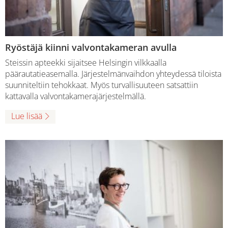
Ryöstäjä kiinni valvontakameran avulla
Steissin apteekki sijaitsee Helsingin vilkkaalla
päärautatieasemalla. Järjestelmänvaihdon yhteydessä tiloista
suunniteltiin tehokkaat. Myös turvallisuuteen satsattiin
kattavalla valvontakamerajärjestelmällä.
Lue lisää