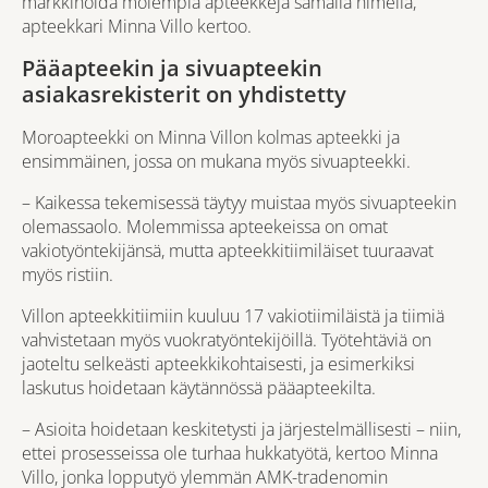
markkinoida molempia apteekkeja samalla nimellä,
apteekkari Minna Villo kertoo.
Pääapteekin ja sivuapteekin
asiakasrekisterit on yhdistetty
Moroapteekki on Minna Villon kolmas apteekki ja
ensimmäinen, jossa on mukana myös sivuapteekki.
– Kaikessa tekemisessä täytyy muistaa myös sivuapteekin
olemassaolo. Molemmissa apteekeissa on omat
vakiotyöntekijänsä, mutta apteekkitiimiläiset tuuraavat
myös ristiin.
Villon apteekkitiimiin kuuluu 17 vakiotiimiläistä ja tiimiä
vahvistetaan myös vuokratyöntekijöillä. Työtehtäviä on
jaoteltu selkeästi apteekkikohtaisesti, ja esimerkiksi
laskutus hoidetaan käytännössä pääapteekilta.
– Asioita hoidetaan keskitetysti ja järjestelmällisesti – niin,
ettei prosesseissa ole turhaa hukkatyötä, kertoo Minna
Villo, jonka lopputyö ylemmän AMK-tradenomin