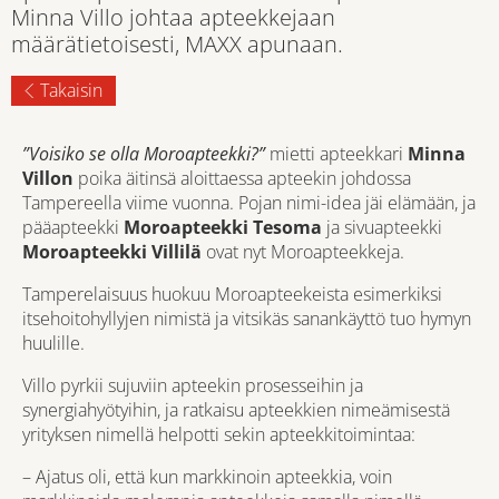
Minna Villo johtaa apteekkejaan
määrätietoisesti, MAXX apunaan.
Takaisin
”Voisiko se olla Moroapteekki?”
mietti apteekkari
Minna
Villon
poika äitinsä aloittaessa apteekin johdossa
Tampereella viime vuonna. Pojan nimi-idea jäi elämään, ja
pääapteekki
Moroapteekki Tesoma
ja sivuapteekki
Moroapteekki Villilä
ovat nyt
Moroapteekkeja
.
Tamperelaisuus huokuu Moroapteekeista esimerkiksi
itsehoitohyllyjen nimistä ja vitsikäs sanankäyttö tuo hymyn
huulille.
Villo pyrkii sujuviin apteekin prosesseihin ja
synergiahyötyihin, ja ratkaisu apteekkien nimeämisestä
yrityksen nimellä helpotti sekin apteekkitoimintaa:
– Ajatus oli, että kun markkinoin apteekkia, voin