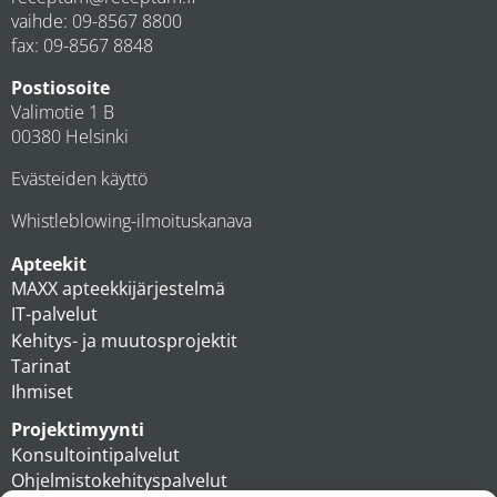
vaihde:
09-8567 8800
fax: 09-8567 8848
Postiosoite
Valimotie 1 B
00380 Helsinki
Evästeiden käyttö
Whistleblowing-ilmoituskanava
Apteekit
MAXX apteekkijärjestelmä
IT-palvelut
Kehitys- ja muutosprojektit
Tarinat
Ihmiset
Projektimyynti
Konsultointipalvelut
Ohjelmistokehityspalvelut