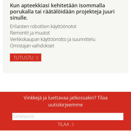
Kun apteekkiasi kehitetään isommalla
porukalla tai räätälöidään projekteja juuri
sinulle.
Erilaisten robottien käyttöönotot
Remontit ja muutot
Verkkokaupan käyttöönotto ja suunnittelu
Omistajan vaihdokset
TUTUSTU
Vinkkejä ja luettavaa jatkossakin? Tilaa
uutiskirjeemme
TILAA