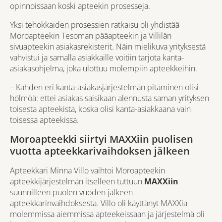
opinnoissaan koski apteekin prosesseja.
Yksi tehokkaiden prosessien ratkaisu oli yhdistää
Moroapteekin Tesoman pääapteekin ja Villilän
sivuapteekin asiakasrekisterit. Näin mielikuva yrityksestä
vahvistui ja samalla asiakkaille voitiin tarjota kanta-
asiakasohjelma, joka ulottuu molempiin apteekkeihin.
– Kahden eri kanta-asiakasjärjestelmän pitäminen olisi
hölmöä: ettei asiakas saisikaan alennusta saman yrityksen
toisesta apteekista, koska olisi kanta-asiakkaana vain
toisessa apteekissa.
Moroapteekki siirtyi MAXXiin puolisen
vuotta apteekkarivaihdoksen jälkeen
Apteekkari Minna Villo vaihtoi Moroapteekin
apteekkijärjestelmän itselleen tuttuun
MAXXiin
suunnilleen puolen vuoden jälkeen
apteekkarinvaihdoksesta. Villo oli käyttänyt MAXXia
molemmissa aiemmissa apteekeissaan ja järjestelmä oli