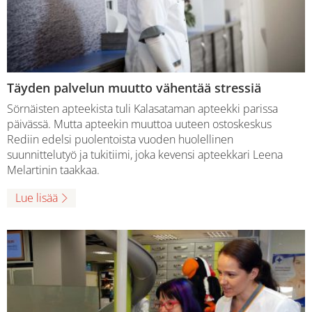
Täyden palvelun muutto vähentää stressiä
Sörnäisten apteekista tuli Kalasataman apteekki parissa
päivässä. Mutta apteekin muuttoa uuteen ostoskeskus
Rediin edelsi puolentoista vuoden huolellinen
suunnittelutyö ja tukitiimi, joka kevensi apteekkari Leena
Melartinin taakkaa.
Lue lisää