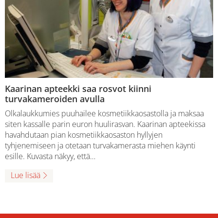
Kaarinan apteekki saa rosvot kiinni
turvakameroiden avulla
Olkalaukkumies puuhailee kosmetiikkaosastolla ja maksaa
siten kassalle parin euron huulirasvan. Kaarinan apteekissa
havahdutaan pian kosmetiikkaosaston hyllyjen
tyhjenemiseen ja otetaan turvakamerasta miehen käynti
esille. Kuvasta näkyy, että…
Lue lisää