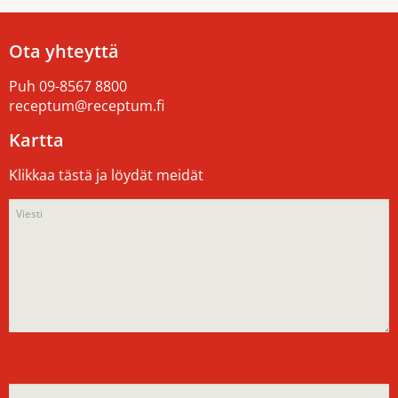
Ota yhteyttä
Puh
09-8567 8800
receptum@receptum.fi
Kartta
Klikkaa tästä ja löydät meidät
Please
Please
leave