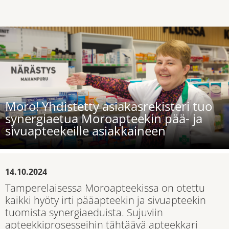
Moro! Yhdistetty asiakasrekisteri tuo
synergiaetua Moroapteekin pää- ja
sivuapteekeille asiakkaineen
14.10.2024
Tamperelaisessa Moroapteekissa on otettu
kaikki hyöty irti pääapteekin ja sivuapteekin
tuomista synergiaeduista. Sujuviin
apteekkiprosesseihin tähtäävä apteekkari