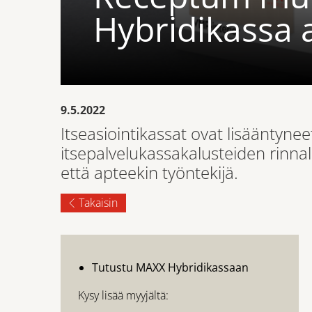
Hybridikassa 
9.5.2022
Itseasiointikassat ovat lisääntyne
itsepalvelukassakalusteiden rinnall
että apteekin työntekijä.
Takaisin
Tutustu
MAXX Hybridikassaan
Kysy lisää myyjältä: