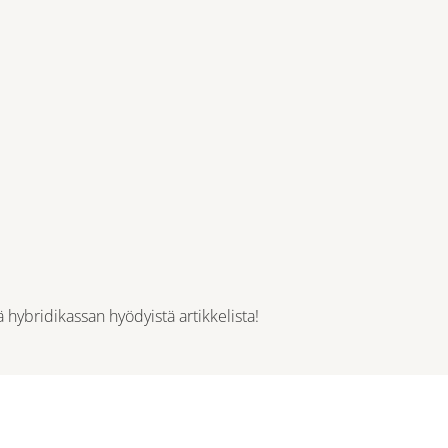
ää
hybridikassan hyödyistä artikkelista
!