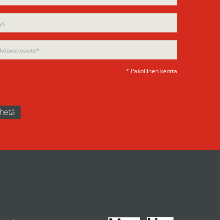
d
d
ty.
ty.
* Pakollinen kenttä