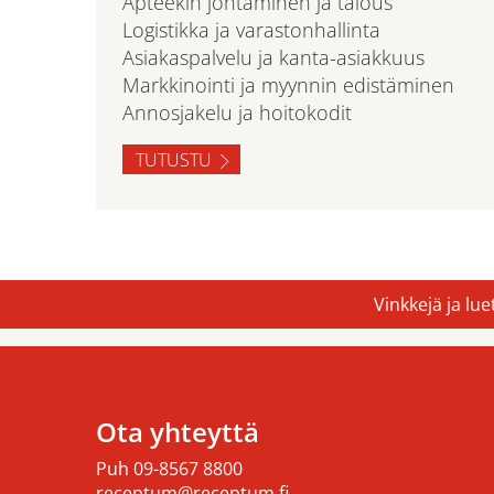
Apteekin johtaminen ja talous
Logistikka ja varastonhallinta
Asiakaspalvelu ja kanta-asiakkuus
Markkinointi ja myynnin edistäminen
Annosjakelu ja hoitokodit
TUTUSTU
Vinkkejä ja lu
Ota yhteyttä
Puh
09-8567 8800
receptum@receptum.fi