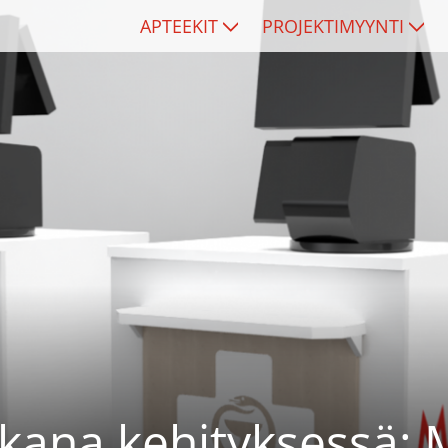
APTEEKIT
PROJEKTIMYYNTI
ana kehityksessä: