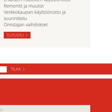
Remontit ja muutot
Verkkokaupan käyttöönotto ja
suunnittelu
Omistajan vaihdokset
TUTUSTU
TILAA
ase
ase
e
e