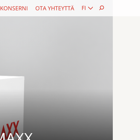
FI
KONSERNI
OTA YHTEYTTÄ
 MAXX