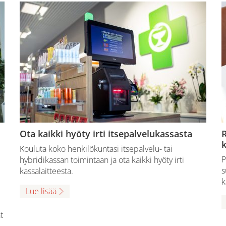
Ota kaikki hyöty irti itsepalvelukassasta
R
k
Kouluta koko henkilökuntasi itsepalvelu- tai
P
hybridikassan toimintaan ja ota kaikki hyöty irti
s
kassalaitteesta.
k
Lue lisää
t