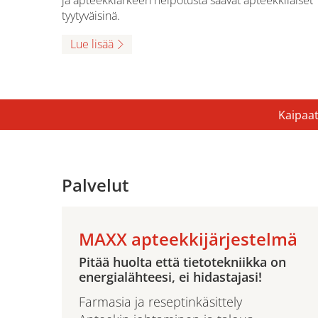
ja apteekkiarkeen helpotusta saavat apteekkilaiset
tyytyväisinä.
Lue lisää
Kaipaat
Palvelut
MAXX apteekkijärjestelmä
Pitää huolta että tietotekniikka on
energialähteesi, ei hidastajasi!
Farmasia ja reseptinkäsittely