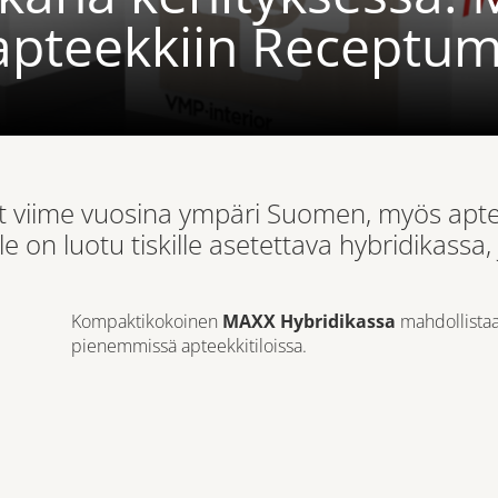
apteekkiin Receptum
et viime vuosina ympäri Suomen, myös apteek
e on luotu tiskille asetettava hybridikassa, 
Kompaktikokoinen
MAXX Hybridikassa
mahdollista
pienemmissä apteekkitiloissa.