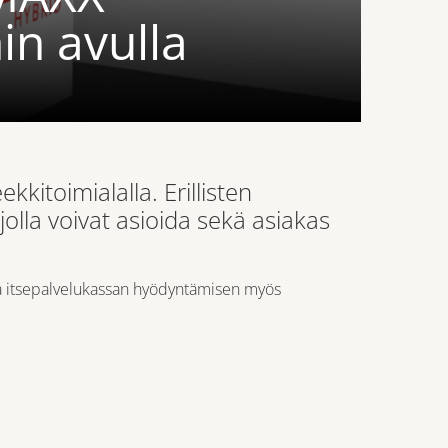
in avulla
kitoimialalla. Erillisten
jolla voivat asioida sekä asiakas
a itsepalvelukassan hyödyntämisen myös