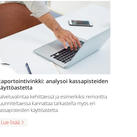
aportointivinkki: analysoi kassapisteiden
äyttöastetta
alveluvalintaa kehittäessä ja esimerkiksi remonttia
uunniteltaessa kannattaa tarkastella myös eri
assapisteiden käyttöastetta.
Lue lisää