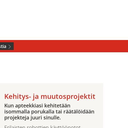
tia
Kehitys- ja muutosprojektit
Kun apteekkiasi kehitetään
isommalla porukalla tai räätälöidään
projekteja juuri sinulle.
Erilaisten robottien käyttöönotot