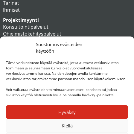
Tarinat
Ihmiset
Projektimyynti
Konsultointipalvelut
Ohjelmistokehityspalvelut
MAXX apteekkiratkaisut
Suostumus evästeiden
Tukipalvelut
käyttöön
Artikkelit
Ihmiset
Tämä verkkosivusto käyttää evästeitä, jotka auttavat verkkosivustoa
toimimaan ja seuraamaan kuinka olet vuorovaikutuksessa
Konserni
verkkosivustomme kanssa. Näiden tietojen avulla kehitämme
verkkosivustoa tarjotaksemme parhaan mahdollisen käyttökokemuksen.
Ota yhteyttä
Voit vaikuttaa evästeiden toimintaan asetukset -kohdasta tai jatkaa
sivuston käyttöä oletusasetuksilla painamalla hyväksy -painiketta.
Hyväksy
Kiellä