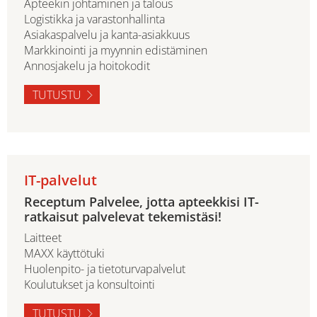
Apteekin johtaminen ja talous
Logistikka ja varastonhallinta
Asiakaspalvelu ja kanta-asiakkuus
Markkinointi ja myynnin edistäminen
Annosjakelu ja hoitokodit
TUTUSTU
IT-palvelut
Receptum Palvelee, jotta apteekkisi IT-
ratkaisut palvelevat tekemistäsi!
Laitteet
MAXX käyttötuki
Huolenpito- ja tietoturvapalvelut
Koulutukset ja konsultointi
TUTUSTU