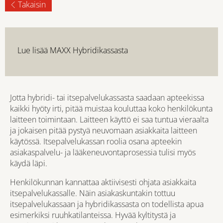
Takaisin
Lue lisää MAXX Hybridikassasta
Jotta hybridi- tai itsepalvelukassasta saadaan apteekissa
kaikki hyöty irti, pitää muistaa kouluttaa koko henkilökunta
laitteen toimintaan. Laitteen käyttö ei saa tuntua vieraalta
ja jokaisen pitää pystyä neuvomaan asiakkaita laitteen
käytössä. Itsepalvelukassan roolia osana apteekin
asiakaspalvelu- ja lääkeneuvontaprosessia tulisi myös
käydä läpi.
Henkilökunnan kannattaa aktiivisesti ohjata asiakkaita
itsepalvelukassalle. Näin asiakaskuntakin tottuu
itsepalvelukassaan ja hybridikassasta on todellista apua
esimerkiksi ruuhkatilanteissa. Hyvää kyltitystä ja