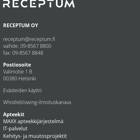
RECEPTUM OY
receptum@receptum.fi
vaihde:
09-8567 8800
fax: 09-8567 8848
Postiosoite
Valimotie 1 B
00380 Helsinki
Evästeiden käyttö
Whistleblowing-ilmoituskanava
Apteekit
MAXX apteekkijärjestelmä
IT-palvelut
Kehitys- ja muutosprojektit