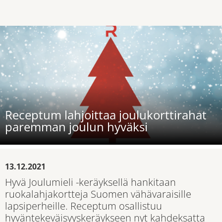
Receptum lahjoittaa joulukorttirahat
paremman joulun hyväksi
13.12.2021
Hyvä Joulumieli -keräyksellä hankitaan
ruokalahjakortteja Suomen vähävaraisille
lapsiperheille. Receptum osallistuu
hyväntekeväisyyskeräykseen nyt kahdeksatta