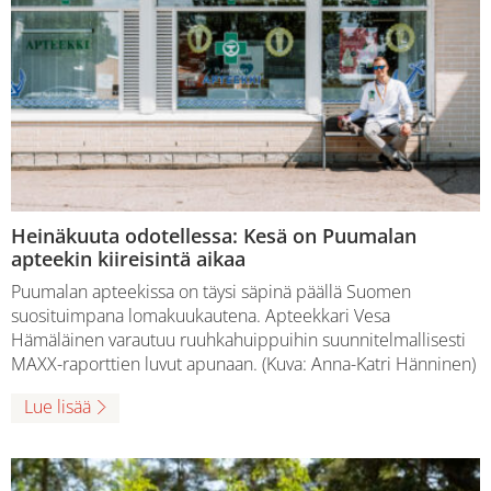
Heinäkuuta odotellessa: Kesä on Puumalan
apteekin kiireisintä aikaa
Puumalan apteekissa on täysi säpinä päällä Suomen
suosituimpana lomakuukautena. Apteekkari Vesa
Hämäläinen varautuu ruuhkahuippuihin suunnitelmallisesti
MAXX-raporttien luvut apunaan. (Kuva: Anna-Katri Hänninen)
Lue lisää