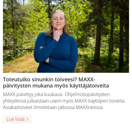
Toteutuiko sinunkin toiveesi? MAXX-
päivitysten mukana myös käyttäjätoiveita
MAXX päivittyy joka kuukausi. Ohjelmistopäivitysten
yhteydessä julkaistaan usein myös MAXX-käyttäjien toiveita.
Asiakastoiveet ilmoitetaan jatkossa MAXXnetissä.
Lue lisää