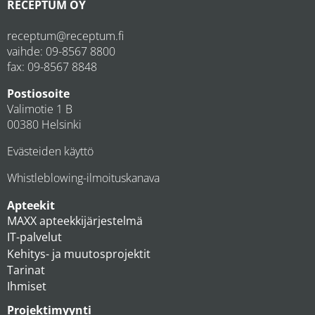
RECEPTUM OY
receptum@receptum.fi
vaihde:
09-8567 8800
fax: 09-8567 8848
Postiosoite
Valimotie 1 B
00380 Helsinki
Evästeiden käyttö
Whistleblowing-ilmoituskanava
Apteekit
MAXX apteekkijärjestelmä
IT-palvelut
Kehitys- ja muutosprojektit
Tarinat
Ihmiset
Projektimyynti