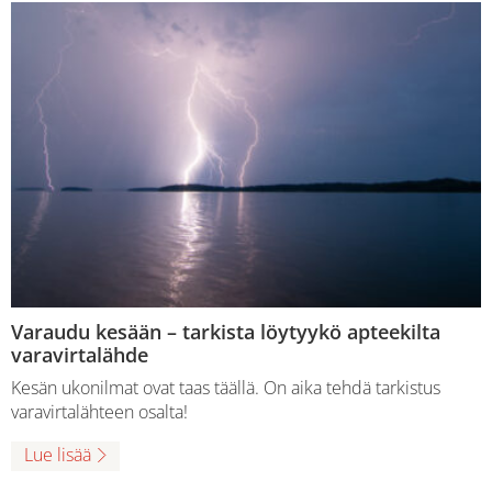
Varaudu kesään – tarkista löytyykö apteekilta
varavirtalähde
Kesän ukonilmat ovat taas täällä. On aika tehdä tarkistus
varavirtalähteen osalta!
Lue lisää