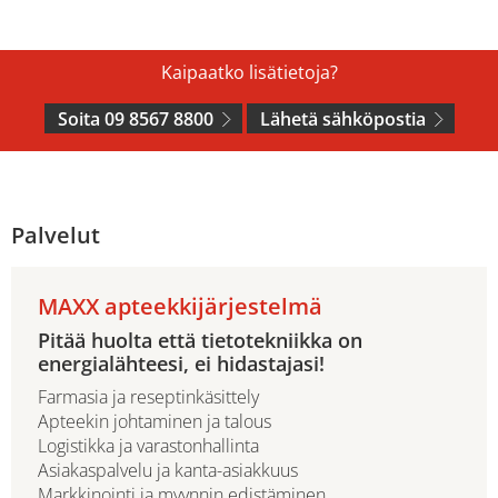
Kaipaatko lisätietoja?
Soita 09 8567 8800
Lähetä sähköpostia
Palvelut
MAXX apteekkijärjestelmä
Pitää huolta että tietotekniikka on
energialähteesi, ei hidastajasi!
Farmasia ja reseptinkäsittely
Apteekin johtaminen ja talous
Logistikka ja varastonhallinta
Asiakaspalvelu ja kanta-asiakkuus
Markkinointi ja myynnin edistäminen