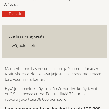
kertaa.
Takaisin
Lue lisää keräyksestä:
Hyvä Joulumieli
Mannerheimin Lastensuojeluliiton
ja
Suomen Punaisen
Ristin
yhdessä
Ylen
kanssa järjestämä keräys toteutetaan
tänä vuonna 25. kerran.
Hyvä Joulumieli -keräyksen tämän vuoden
keräystavoite
on 2,5 miljoonaa euroa
. Potista riittää 70 euron
ruokalahjakortteja 36 000 perheelle.
Lapsiperheköyhyys koskettaa yli 120 000