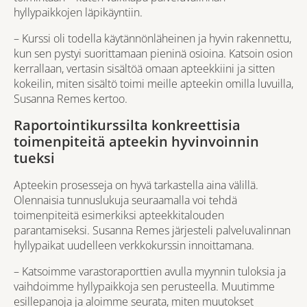
hyllypaikkojen läpikäyntiin.
– Kurssi oli todella käytännönläheinen ja hyvin rakennettu,
kun sen pystyi suorittamaan pieninä osioina. Katsoin osion
kerrallaan, vertasin sisältöä omaan apteekkiini ja sitten
kokeilin, miten sisältö toimi meille apteekin omilla luvuilla,
Susanna Remes kertoo.
Raportointikurssilta konkreettisia
toimenpiteitä apteekin hyvinvoinnin
tueksi
Apteekin prosesseja on hyvä tarkastella aina välillä.
Olennaisia tunnuslukuja seuraamalla voi tehdä
toimenpiteitä esimerkiksi apteekkitalouden
parantamiseksi. Susanna Remes järjesteli palveluvalinnan
hyllypaikat uudelleen verkkokurssin innoittamana.
– Katsoimme varastoraporttien avulla myynnin tuloksia ja
vaihdoimme hyllypaikkoja sen perusteella. Muutimme
esillepanoja ja aloimme seurata, miten muutokset