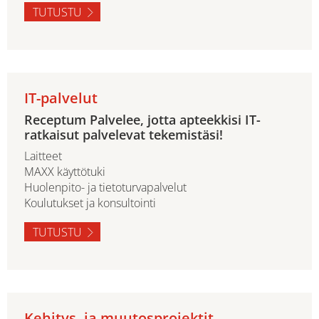
TUTUSTU
IT-palvelut
Receptum Palvelee, jotta apteekkisi IT-
ratkaisut palvelevat tekemistäsi!
Laitteet
MAXX käyttötuki
Huolenpito- ja tietoturvapalvelut
Koulutukset ja konsultointi
TUTUSTU
Kehitys- ja muutosprojektit