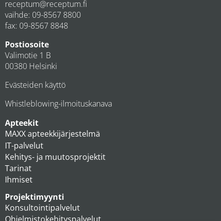
receptum@receptum.fi
vaihde:
09-8567 8800
fax: 09-8567 8848
Postiosoite
Valimotie 1 B
00380 Helsinki
Evästeiden käyttö
Whistleblowing-ilmoituskanava
Apteekit
MAXX apteekkijärjestelmä
IT-palvelut
Kehitys- ja muutosprojektit
Tarinat
Ihmiset
Projektimyynti
Konsultointipalvelut
Ohjelmistokehityspalvelut