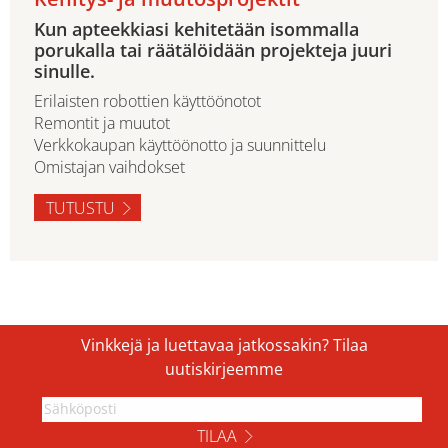
Kun apteekkiasi kehitetään isommalla
porukalla tai räätälöidään projekteja juuri
sinulle.
Erilaisten robottien käyttöönotot
Remontit ja muutot
Verkkokaupan käyttöönotto ja suunnittelu
Omistajan vaihdokset
TUTUSTU
Vinkkejä ja luettavaa jatkossakin? Tilaa
uutiskirjeemme
TILAA