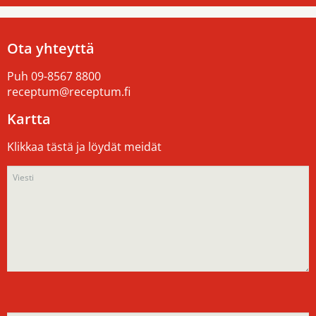
Ota yhteyttä
Puh
09-8567 8800
receptum@receptum.fi
Kartta
Klikkaa tästä ja löydät meidät
Please
Please
leave