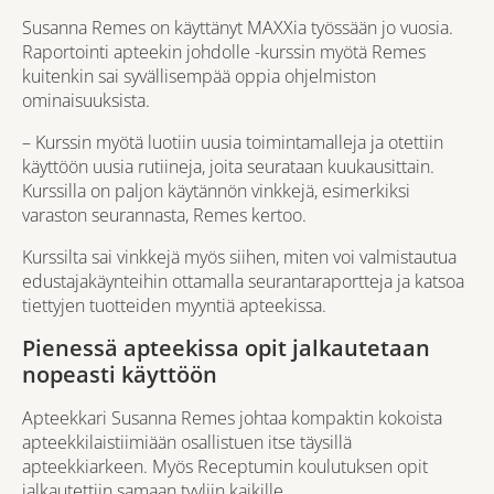
Susanna Remes on käyttänyt MAXXia työssään jo vuosia.
Raportointi apteekin johdolle -kurssin myötä Remes
kuitenkin sai syvällisempää oppia ohjelmiston
ominaisuuksista.
– Kurssin myötä luotiin uusia toimintamalleja ja otettiin
käyttöön uusia rutiineja, joita seurataan kuukausittain.
Kurssilla on paljon käytännön vinkkejä, esimerkiksi
varaston seurannasta, Remes kertoo.
Kurssilta sai vinkkejä myös siihen, miten voi valmistautua
edustajakäynteihin ottamalla seurantaraportteja ja katsoa
tiettyjen tuotteiden myyntiä apteekissa.
Pienessä apteekissa opit jalkautetaan
nopeasti käyttöön
Apteekkari Susanna Remes johtaa kompaktin kokoista
apteekkilaistiimiään osallistuen itse täysillä
apteekkiarkeen. Myös Receptumin koulutuksen opit
jalkautettiin samaan tyyliin kaikille.