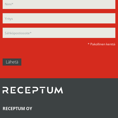
leave
this
this
field
field
empty.
empty.
* Pakollinen kenttä
RECEPTUM OY