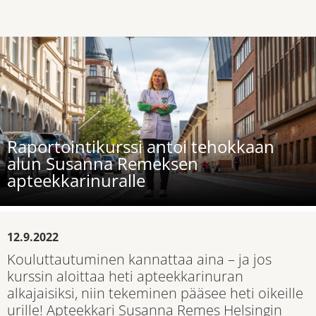
Raportointikurssi antoi tehokkaan
alun Susanna Remeksen
apteekkarinuralle
12.9.2022
Kouluttautuminen kannattaa aina – ja jos
kurssin aloittaa heti apteekkarinuran
alkajaisiksi, niin tekeminen pääsee heti oikeille
urille! Apteekkari Susanna Remes Helsingin