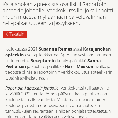
Katajanokan apteekista osallistui Raportointi
apteekin johdolle -verkkokurssille, joka innoitti
muun muassa mylläämään palveluvalinnan
hyllypaikat uuteen järjestykseen.
Takaisin
Joulukuussa 2021
Susanna Remes
avasi
Katajanokan
apteekin
ovet apteekkarina. Apteekin vastaanottaminen
oli toteutettu
Receptumin
kehityspäällikkö
Sanna
Pietiäisen
ja koulutuspäällikkö
Harri Maskon
avulla, ja
tiedossa oli vielä raportoinnin verkkokoulutus apteekkarin
työtä virtaviivaistamaan.
Raportointi apteekin johdolle
-verkkokurssi tuli saataville
keväällä 2022, mutta Remes pääsi mukaan pilotoimaan
koulutusta jo alkuvuodesta. Muutaman tunnin pituinen
koulutus perustuu opetusvideoihin, oman apteekin
tunnuslukujen seurantaan ja niiden pohjalta toteutettuun
toimintaan – kuten vaikkapa palveluvalinnan