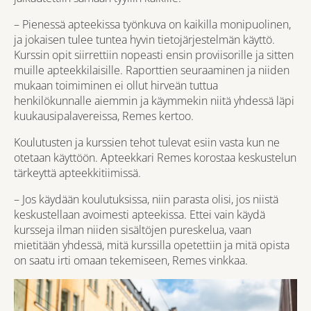
– Pienessä apteekissa työnkuva on kaikilla monipuolinen,
ja jokaisen tulee tuntea hyvin tietojärjestelmän käyttö.
Kurssin opit siirrettiin nopeasti ensin proviisorille ja sitten
muille apteekkilaisille. Raporttien seuraaminen ja niiden
mukaan toimiminen ei ollut hirveän tuttua
henkilökunnalle aiemmin ja käymmekin niitä yhdessä läpi
kuukausipalavereissa, Remes kertoo.
Koulutusten ja kurssien tehot tulevat esiin vasta kun ne
otetaan käyttöön. Apteekkari Remes korostaa keskustelun
tärkeyttä apteekkitiimissä.
– Jos käydään koulutuksissa, niin parasta olisi, jos niistä
keskustellaan avoimesti apteekissa. Ettei vain käydä
kursseja ilman niiden sisältöjen pureskelua, vaan
mietitään yhdessä, mitä kurssilla opetettiin ja mitä opista
on saatu irti omaan tekemiseen, Remes vinkkaa.