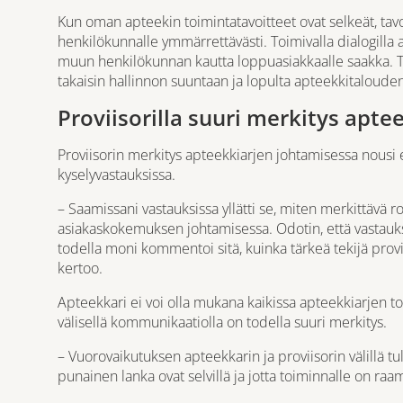
Kun oman apteekin toimintatavoitteet ovat selkeät, ta
henkilökunnalle ymmärrettävästi. Toimivalla dialogilla 
muun henkilökunnan kautta loppuasiakkaalle saakka. Ty
takaisin hallinnon suuntaan ja lopulta apteekkitaloude
Proviisorilla suuri merkitys apt
Proviisorin merkitys apteekkiarjen johtamisessa nousi
kyselyvastauksissa.
– Saamissani vastauksissa yllätti se, miten merkittävä ro
asiakaskokemuksen johtamisessa. Odotin, että vastauksi
todella moni kommentoi sitä, kuinka tärkeä tekijä prov
kertoo.
Apteekkari ei voi olla mukana kaikissa apteekkiarjen to
välisellä kommunikaatiolla on todella suuri merkitys.
– Vuorovaikutuksen apteekkarin ja proviisorin välillä tu
punainen lanka ovat selvillä ja jotta toiminnalle on r