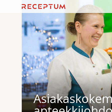
Asiakaskokem
apteekkijohdon