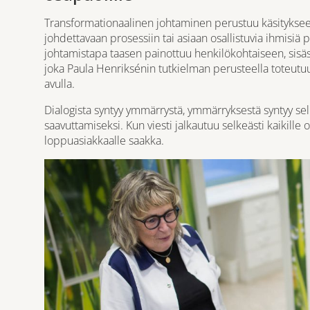
Transformationaalinen johtaminen perustuu käsitykseen
johdettavaan prosessiin tai asiaan osallistuvia ihmis
johtamistapa taasen painottuu henkilökohtaiseen, sisäs
joka Paula Henriksénin tutkielman perusteella toteutuu
avulla.
Dialogista syntyy ymmärrystä, ymmärryksestä syntyy selk
saavuttamiseksi. Kun viesti jalkautuu selkeästi kaikille
loppuasiakkaalle saakka.