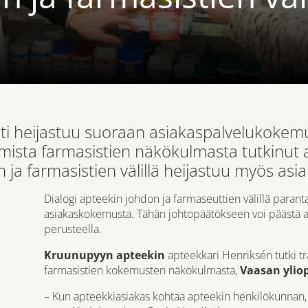
ti heijastuu suoraan asiakaspalvelukoke
mista farmasistien näkökulmasta tutkinut 
on ja farmasistien välillä heijastuu myös a
Dialogi apteekin johdon ja farmaseuttien välillä paran
asiakaskokemusta. Tähän johtopäätökseen voi päästä 
perusteella.
Kruunupyyn apteekin
apteekkari Henriksén tutki tr
farmasistien kokemusten näkökulmasta,
Vaasan ylio
– Kun apteekkiasiakas kohtaa apteekin henkilökunnan, n