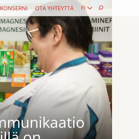
FI
KONSERNI
OTA YHTEYTTÄ
mmunikaatio
illä on