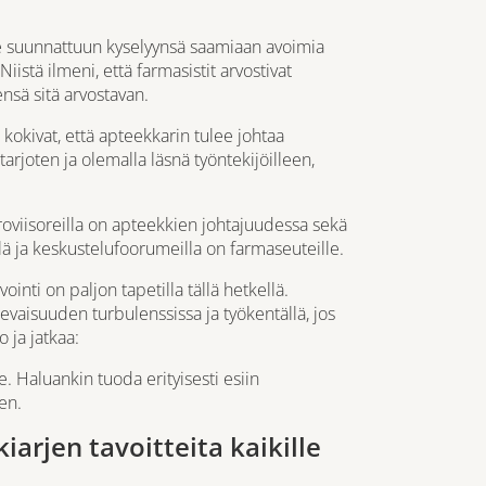
le suunnattuun kyselyynsä saamiaan avoimia
 Niistä ilmeni, että farmasistit arvostivat
nsä sitä arvostavan.
 kokivat, että apteekkarin tulee johtaa
tarjoten ja olemalla läsnä työntekijöilleen,
proviisoreilla on apteekkien johtajuudessa sekä
lä ja keskustelufoorumeilla on farmaseuteille.
nti on paljon tapetilla tällä hetkellä.
evaisuuden turbulenssissa ja työkentällä, jos
ja jatkaa:
Haluankin tuoda erityisesti esiin
en.
iarjen tavoitteita kaikille