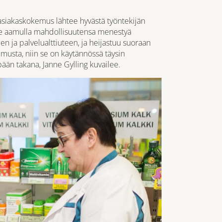
ä asiakaskokemus lähtee hyvästä työntekijän
okee aamulla mahdollisuutensa menestyä
n ja palvelualttiuteen, ja heijastuu suoraan
emusta, niin se on käytännössä täysin
ään takana, Janne Gylling kuvailee.