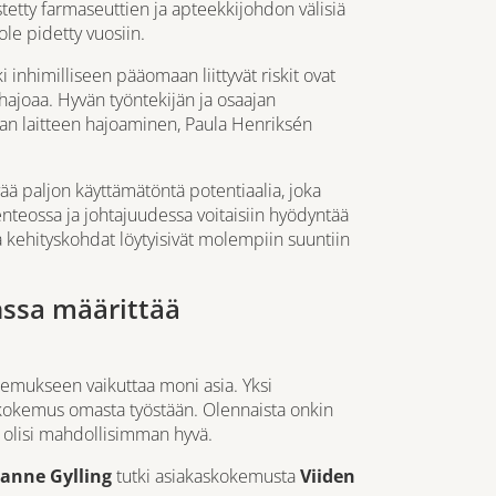
estetty farmaseuttien ja apteekkijohdon välisiä
ole pidetty vuosiin.
inhimilliseen pääomaan liittyvät riskit ovat
hajoaa. Hyvän työntekijän ja osaajan
van laitteen hajoaminen, Paula Henriksén
ää paljon käyttämätöntä potentiaalia, joka
nteossa ja johtajuudessa voitaisiin hyödyntää
 ja kehityskohdat löytyisivät molempiin suuntiin
ssa määrittää
emukseen vaikuttaa moni asia. Yksi
kokemus omasta työstään. Olennaista onkin
 olisi mahdollisimman hyvä.
Janne Gylling
tutki asiakaskokemusta
Viiden