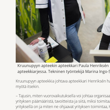
Kruunupyyn apteekin apteekkari Paula Henriksén p
apteekkiarjessa. Tekninen työntekijä Marina Ingo-
Kruunupyyn apteekkia johtava apteekkari Henriksén h
myötä itsekin.
– Tajusin, miten vuorovaikutuksella voi johtaa organisa
yrityksen päämääristä, tavoitteista ja siitä, miksi toimitaan
yrityksellä on ja miten ne ohjaavat yrityksen toimintaa,