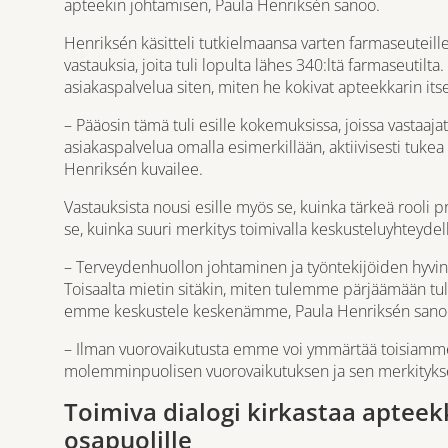
apteekin johtamisen, Paula Henriksén sanoo.
Henriksén käsitteli tutkielmaansa varten farmaseuteil
vastauksia, joita tuli lopulta lähes 340:ltä farmaseutilta.
asiakaspalvelua siten, miten he kokivat apteekkarin itse
– Pääosin tämä tuli esille kokemuksissa, joissa vastaajat
asiakaspalvelua omalla esimerkillään, aktiivisesti tukea 
Henriksén kuvailee.
Vastauksista nousi esille myös se, kuinka tärkeä rooli 
se, kuinka suuri merkitys toimivalla keskusteluyhteydel
– Terveydenhuollon johtaminen ja työntekijöiden hyvinvoi
Toisaalta mietin sitäkin, miten tulemme pärjäämään tul
emme keskustele keskenämme, Paula Henriksén sanoo 
– Ilman vuorovaikutusta emme voi ymmärtää toisiamme. 
molemminpuolisen vuorovaikutuksen ja sen merkityks
Toimiva dialogi kirkastaa apteekk
osapuolille