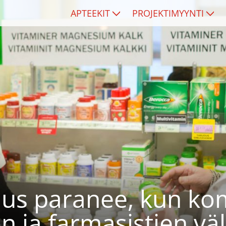
APTEEKIT
PROJEKTIMYYNTI
us paranee, kun ko
 ja farmasistien väl