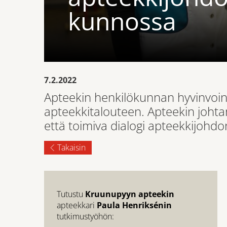
kunnossa
7.2.2022
Apteekin henkilökunnan hyvinvoin
apteekkitalouteen. Apteekin johta
että toimiva dialogi apteekkijohd
Takaisin
Tutustu
Kruunupyyn apteekin
apteekkari
Paula Henriksénin
tutkimustyöhön: