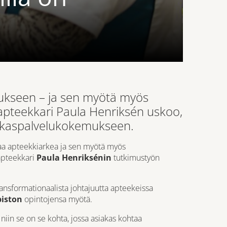
mukseen – ja sen myötä myös
apteekkari Paula Henriksén uskoo,
siakaspalvelukokemukseen.
taa apteekkiarkea ja sen myötä myös
apteekkari
Paula Henriksénin
tutkimustyön
ansformationaalista johtajuutta apteekeissa
piston
opintojensa myötä.
iin se on se kohta, jossa asiakas kohtaa