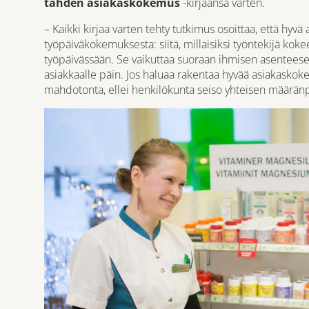
tähden asiakaskokemus
-kirjaansa varten.
– Kaikki kirjaa varten tehty tutkimus osoittaa, että hyv
työpäiväkokemuksesta: siitä, millaisiksi työntekijä k
työpäivässään. Se vaikuttaa suoraan ihmisen asenteesee
asiakkaalle päin. Jos haluaa rakentaa hyvää asiakaskok
mahdotonta, ellei henkilökunta seiso yhteisen määränp