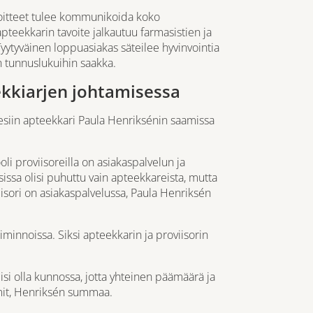
voitteet tulee kommunikoida koko
apteekkarin tavoite jalkautuu farmasistien ja
ytyväinen loppuasiakas säteilee hyvinvointia
n tunnuslukuihin saakka.
eekkiarjen johtamisessa
 esiin apteekkari Paula Henriksénin saamissa
oli proviisoreilla on asiakaspalvelun ja
ssa olisi puhuttu vain apteekkareista, mutta
iisori on asiakaspalvelussa, Paula Henriksén
iminnoissa. Siksi apteekkarin ja proviisorin
lisi olla kunnossa, jotta yhteinen päämäärä ja
aamit, Henriksén summaa.