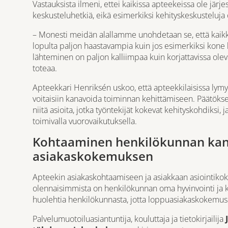
Vastauksista ilmeni, ettei kaikissa apteekeissa ole järj
keskusteluhetkiä, eikä esimerkiksi kehityskeskusteluja 
– Monesti meidän alallamme unohdetaan se, että kaikki 
lopulta paljon haastavampia kuin jos esimerkiksi kone 
lähteminen on paljon kalliimpaa kuin korjattavissa ole
toteaa.
Apteekkari Henriksén uskoo, että apteekkilaisissa lymy
voitaisiin kanavoida toiminnan kehittämiseen. Päätökse
niitä asioita, jotka työntekijät kokevat kehityskohdiksi,
toimivalla vuorovaikutuksella.
Kohtaaminen henkilökunnan kan
asiakaskokemuksen
Apteekin asiakaskohtaamiseen ja asiakkaan asiointikok
olennaisimmista on henkilökunnan oma hyvinvointi ja 
huolehtia henkilökunnasta, jotta loppuasiakaskokemus
Palvelumuotoiluasiantuntija, kouluttaja ja tietokirjailija