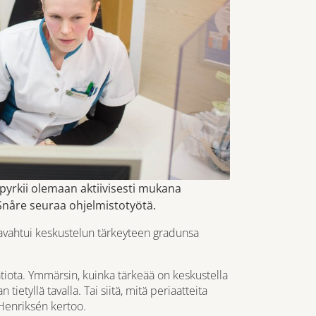
yrkii olemaan aktiivisesti mukana
Snåre seuraa ohjelmistotyötä.
avahtui keskustelun tärkeyteen
gradunsa
atiota. Ymmärsin, kuinka tärkeää on keskustella
 tietyllä tavalla. Tai siitä, mitä periaatteita
 Henriksén kertoo.