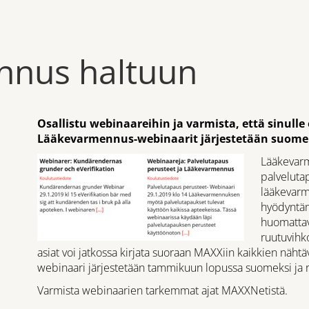
nnus haltuun
Osallistu webinaareihin ja varmista, että sinull
Lääkevarmennus-webinaarit järjestetään suomeks
Lääkevarm
palvelutap
lääkevarm
hyödyntäm
huomattava
ruutuvihk
asiat voi jatkossa kirjata suoraan MAXXiin kaikkien nähtä
webinaari järjestetään tammikuun lopussa suomeksi ja r
Varmista webinaarien tarkemmat ajat MAXXNetistä.