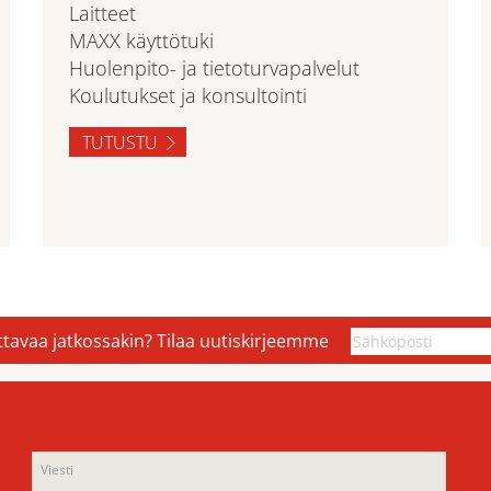
Laitteet
MAXX käyttötuki
Huolenpito- ja tietoturvapalvelut
Koulutukset ja konsultointi
TUTUSTU
ettavaa jatkossakin? Tilaa uutiskirjeemme
Ple