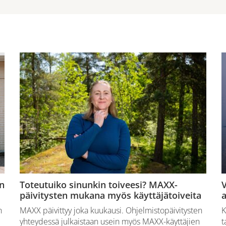
n
Toteutuiko sinunkin toiveesi? MAXX-
V
päivitysten mukana myös käyttäjätoiveita
a
n
MAXX päivittyy joka kuukausi. Ohjelmistopäivitysten
K
yhteydessä julkaistaan usein myös MAXX-käyttäjien
t