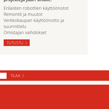
Erilaisten robottien käyttöönotot
Remontit ja muutot
Verkkokaupan käyttöönotto ja
suunnittelu
Omistajan vaihdokset
TUTUSTU
TILAA
ase