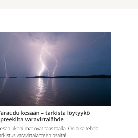
araudu kesään – tarkista löytyykö
pteekilta varavirtalähde
esän ukonilmat ovat taas täällä. On aika tehdä
arkistus varavirtalähteen osalta!