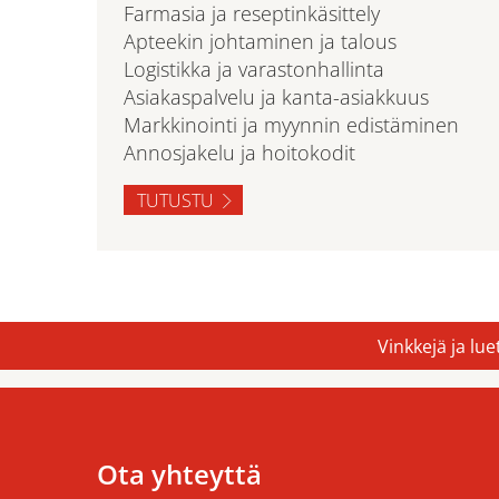
Farmasia ja reseptinkäsittely
Apteekin johtaminen ja talous
Logistikka ja varastonhallinta
Asiakaspalvelu ja kanta-asiakkuus
Markkinointi ja myynnin edistäminen
Annosjakelu ja hoitokodit
TUTUSTU
Vinkkejä ja lu
Ota yhteyttä