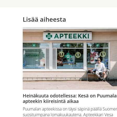
Lisää aiheesta
Heinäkuuta odotellessa: Kesä on Puumala
apteekin kiireisintä aikaa
Puumalan apteekissa on täysi säpinä päällä Suome
suosituimpana lomakuukautena. Apteekkari Vesa