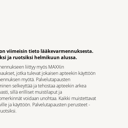
e on viimeisin tieto lääkevarmennuksesta.
i ja ruotsiksi helmikuun alussa.
ennukseen liittyy myös MAXXin
aukset, jotka tulevat jokaisen apteekin käyttöön
ennuksen myötä. Palvelutapausten
inen selkeyttää ja tehostaa apteekin arkea
sti, sillä erilliset muistilaput ja
omerkinnät voidaan unohtaa. Kaikki muistettavat
ville ja käyttöön. Palvelutapausten perusteet -
uotsiksi.