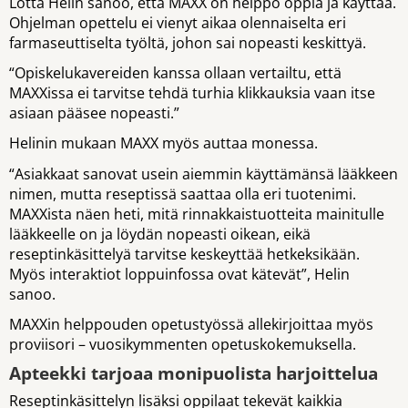
Lotta Helin sanoo, että MAXX on helppo oppia ja käyttää.
Ohjelman opettelu ei vienyt aikaa olennaiselta eri
farmaseuttiselta työltä, johon sai nopeasti keskittyä.
“Opiskelukavereiden kanssa ollaan vertailtu, että
MAXXissa ei tarvitse tehdä turhia klikkauksia vaan itse
asiaan pääsee nopeasti.”
Helinin mukaan MAXX myös auttaa monessa.
“Asiakkaat sanovat usein aiemmin käyttämänsä lääkkeen
nimen, mutta reseptissä saattaa olla eri tuotenimi.
MAXXista näen heti, mitä rinnakkaistuotteita mainitulle
lääkkeelle on ja löydän nopeasti oikean, eikä
reseptinkäsittelyä tarvitse keskeyttää hetkeksikään.
Myös interaktiot loppuinfossa ovat kätevät”, Helin
sanoo.
MAXXin helppouden opetustyössä allekirjoittaa myös
proviisori – vuosikymmenten opetuskokemuksella.
Apteekki tarjoaa monipuolista harjoittelua
Reseptinkäsittelyn lisäksi oppilaat tekevät kaikkia