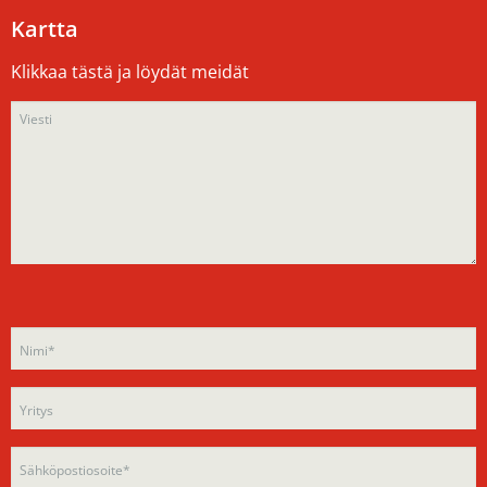
Kartta
Klikkaa tästä ja löydät meidät
Please
Please
leave
leave
this
this
field
field
empty.
empty.