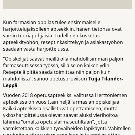
Kun farmasian oppilas tulee ensimmäiselle
harjoittelujaksolleen apteekkiin, hänen tietonsa ovat
varsin teoriapohjaisia. Todellinen kosketus
apteekkityöhön, reseptinkäsittelyyn ja asiakastyöhön
saadaan vasta harjoittelussa.
“Opiskelijat saavat meillä olla mahdollisimman paljon
farmaseuttisessa työssä, sillä se on kaiken ydin.
Reseptejä pitää saada toimittaa niin paljon kuin
mahdollista”, sanoo opetusproviisori
Tuija Tilander-
Leppä
.
Vuoden 2018 opetusapteekiksi valitussa Herttoniemen
apteekissa on vuosittain neljä farmasian opiskelijaa.
Kaikki apteekissa osallistuvat opettamiseen, mutta
ykkösharjoittelussa olevat saavat aluksi vierihoitoa
lähinnä “omalta opetusfarmaseutiltaan”, jotta
varmistetaan kaikkien työvaiheiden läpikäynti. Vähitellen