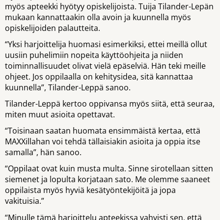
myös apteekki hyötyy opiskelijoista. Tuija Tilander-Lepän
mukaan kannattaakin olla avoin ja kuunnella myös
opiskelijoiden palautteita.
“Yksi harjoittelija huomasi esimerkiksi, ettei meillä ollut
uusiin puhelimiin nopeita käyttöohjeita ja niiden
toiminnallisuudet olivat vielä epäselviä. Hän teki meille
ohjeet. Jos oppilaalla on kehitysidea, sitä kannattaa
kuunnella”, Tilander-Leppä sanoo.
Tilander-Leppä kertoo oppivansa myös siitä, että seuraa,
miten muut asioita opettavat.
“Toisinaan saatan huomata ensimmäistä kertaa, että
MAXXillahan voi tehdä tällaisiakin asioita ja oppia itse
samalla”, hän sanoo.
“Oppilaat ovat kuin musta multa. Sinne sirotellaan sitten
siemenet ja lopulta korjataan sato. Me olemme saaneet
oppilaista myös hyviä kesätyöntekijöitä ja jopa
vakituisia.”
“Minulle tämä harjoittelu apteekissa vahvisti sen, että