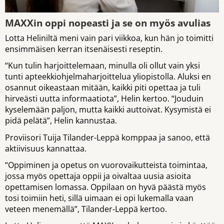
MAXXin oppi nopeasti ja se on myös avulias
Lotta Heliniltä meni vain pari viikkoa, kun hän jo toimitti
ensimmäisen kerran itsenäisesti reseptin.
“Kun tulin harjoittelemaan, minulla oli ollut vain yksi
tunti apteekkiohjelmaharjoittelua yliopistolla. Aluksi en
osannut oikeastaan mitään, kaikki piti opettaa ja tuli
hirveästi uutta informaatiota”, Helin kertoo. “Jouduin
kyselemään paljon, mutta kaikki auttoivat. Kysymistä ei
pidä pelätä”, Helin kannustaa.
Proviisori Tuija Tilander-Leppä komppaa ja sanoo, että
aktiivisuus kannattaa.
“Oppiminen ja opetus on vuorovaikutteista toimintaa,
jossa myös opettaja oppii ja oivaltaa uusia asioita
opettamisen lomassa. Oppilaan on hyvä päästä myös
tosi toimiin heti, sillä uimaan ei opi lukemalla vaan
veteen menemällä”, Tilander-Leppä kertoo.