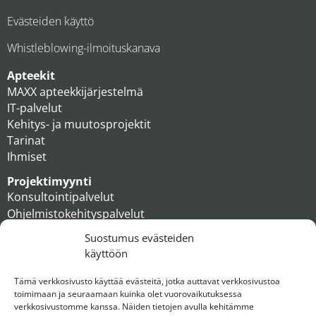
Evästeiden käyttö
Whistleblowing-ilmoituskanava
Apteekit
MAXX apteekkijärjestelmä
IT-palvelut
Kehitys- ja muutosprojektit
Tarinat
Ihmiset
Projektimyynti
Konsultointipalvelut
Ohjelmistokehityspalvelut
MAXX apteekkiratkaisut
Suostumus evästeiden
Tukipalvelut
käyttöön
Artikkelit
Ihmiset
Tämä verkkosivusto käyttää evästeitä, jotka auttavat verkkosivustoa
toimimaan ja seuraamaan kuinka olet vuorovaikutuksessa
Konserni
verkkosivustomme kanssa. Näiden tietojen avulla kehitämme