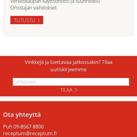
Verkkokaupan käyttöönotto ja suunnittelu
Omistajan vaihdokset
TUTUSTU
Vinkkejä ja luettavaa jatkossakin? Tilaa
uutiskirjeemme
TILAA
Ota yhteyttä
Puh
09-8567 8800
receptum@receptum.fi