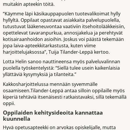
muitakin apteekin töitä.
“Käymme läpi käsikauppapuolen tuotevalikoimat hylly
hyllyltä. Oppilaat opastavat asiakkaita palvelupuolella,
tutustuvat lääkeneuvontaa vaativiin itsehoitolääkkeisiin,
opettelevat tavaranpurkua, annosjakelua ja perehtyvät
kotisairaanhoidon asioihin. Joskus voi päästä tekemään
jopa laiva-apteekkitarkastusta, kuten viime
harjoittelujaksossa”, Tuija Tilander-Leppä kertoo.
Lotta Helin sanoo nauttineensa myös palveluvalinnan
puolella työskentelystä: “Siellä tulee usein kaikenlaisia
yllättäviä kysymyksiä ja tilanteita.”
Kakkosharjoittelussa mennään syvemmälle
osaamiseen.Tilander-Leppä antaa silloin oppilaille myös
kiperiä tehtäviä itsenäisesti ratkaistavaksi, sillä tekemällä
oppii.
Oppilaiden kehitysideoita kannattaa
kuunnella
Hyvä opetusapteekki on arvokas opiskelijalle, mutta