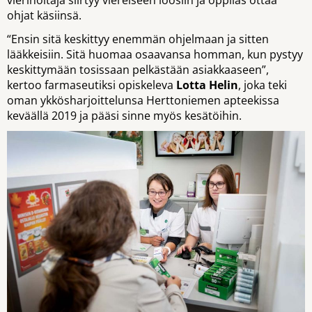
vierihoitaja siirtyy viereiseen loosiin ja oppilas ottaa
ohjat käsiinsä.
“Ensin sitä keskittyy enemmän ohjelmaan ja sitten
lääkkeisiin. Sitä huomaa osaavansa homman, kun pystyy
keskittymään tosissaan pelkästään asiakkaaseen”,
kertoo farmaseutiksi opiskeleva
Lotta Helin
, joka teki
oman ykkösharjoittelunsa Herttoniemen apteekissa
keväällä 2019 ja pääsi sinne myös kesätöihin.