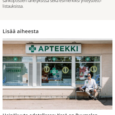
sähköpostien lähetyksissä sekä esimerkiksi yhteystieto-
listauksissa.
Lisää aiheesta