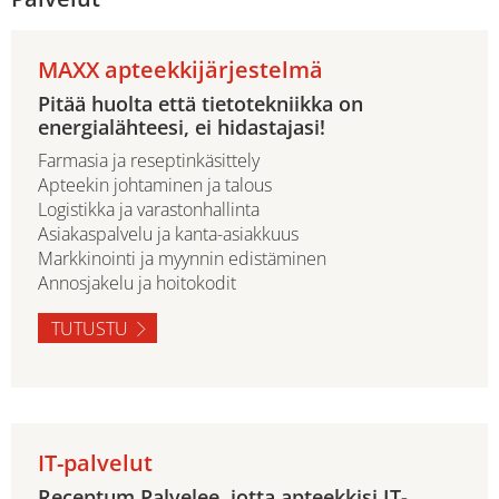
MAXX apteekkijärjestelmä
Pitää huolta että tietotekniikka on
energialähteesi, ei hidastajasi!
Farmasia ja reseptinkäsittely
Apteekin johtaminen ja talous
Logistikka ja varastonhallinta
Asiakaspalvelu ja kanta-asiakkuus
Markkinointi ja myynnin edistäminen
Annosjakelu ja hoitokodit
TUTUSTU
IT-palvelut
Receptum Palvelee, jotta apteekkisi IT-