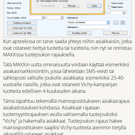
Kun apteekissa on tarve saada yhteys niihin asiakkaisiin, jotka
ovat ostaneet tiettyä tuotetta tai tuotteita, niin nyt se onnistuu
MAXXissa tuotejoukon rajauksella.
Tätä MAXXin uutta ominaisuutta voidaan käyttää esimerkiksi
asiakasmarkkinointiin, jossa lähetetään SMS-viesti tai
sähköposti valitulle joukolle asiakkaita: esimerkiksi 25-40-
vuotiaille naisille, jotka ovat ostaneet Vichy-kampanjan
tuotteita edellisen 4 kuukauden aikana.
Tämä tapahtuu tekemällä mainospostitukseen asiakasrajaus
asiakaslistaukset-kohdassa. Asiakkaat rajataan
tuotemyyntirajauksen avulla valitsemalla tuotejoukoksi
“Vichy” ja hakemalla asiakkaat. Tuotejoukon rajaus hakee
mainospostituksen saajiksi Vichy-tuotteita aiemmin tietyllä
aikavälillä ostaneet asiakkaat.