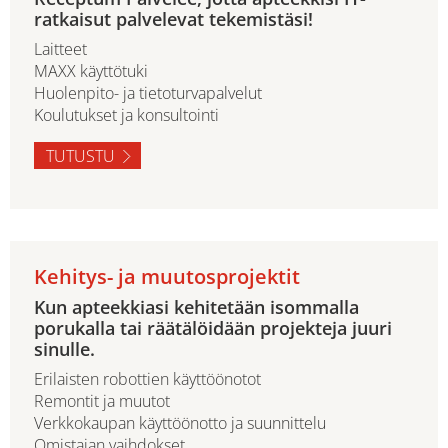
ratkaisut palvelevat tekemistäsi!
Laitteet
MAXX käyttötuki
Huolenpito- ja tietoturvapalvelut
Koulutukset ja konsultointi
TUTUSTU
Kehitys- ja muutosprojektit
Kun apteekkiasi kehitetään isommalla
porukalla tai räätälöidään projekteja juuri
sinulle.
Erilaisten robottien käyttöönotot
Remontit ja muutot
Verkkokaupan käyttöönotto ja suunnittelu
Omistajan vaihdokset