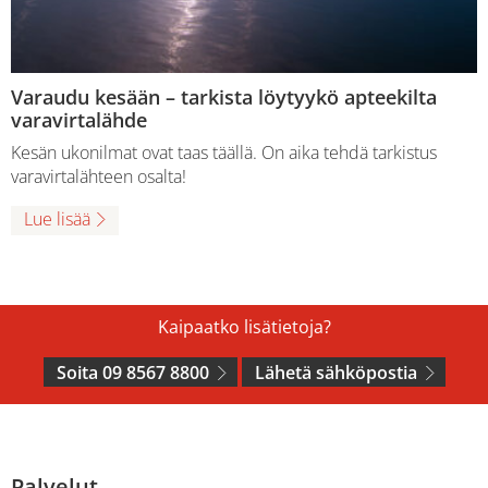
Varaudu kesään – tarkista löytyykö apteekilta
varavirtalähde
Kesän ukonilmat ovat taas täällä. On aika tehdä tarkistus
varavirtalähteen osalta!
Lue lisää
Kaipaatko lisätietoja?
Soita 09 8567 8800
Lähetä sähköpostia
Palvelut