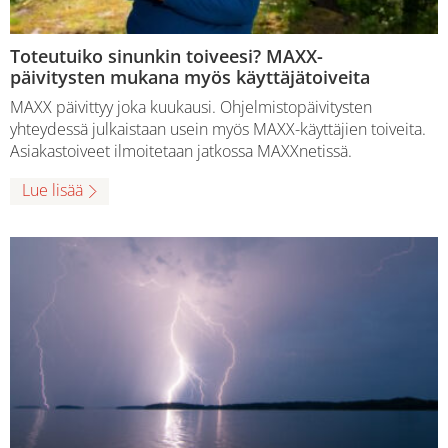
Toteutuiko sinunkin toiveesi? MAXX-
päivitysten mukana myös käyttäjätoiveita
MAXX päivittyy joka kuukausi. Ohjelmistopäivitysten
yhteydessä julkaistaan usein myös MAXX-käyttäjien toiveita.
Asiakastoiveet ilmoitetaan jatkossa MAXXnetissä.
Lue lisää