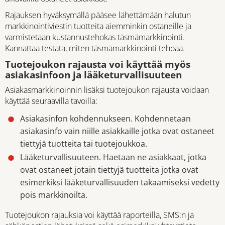
Rajauksen hyväksymällä pääsee lähettämään halutun
markkinointiviestin tuotteita aiemminkin ostaneille ja
varmistetaan kustannustehokas täsmämarkkinointi.
Kannattaa testata, miten täsmämarkkinointi tehoaa.
Tuotejoukon rajausta voi käyttää myös
asiakasinfoon ja lääketurvallisuuteen
Asiakasmarkkinoinnin lisäksi tuotejoukon rajausta voidaan
käyttää seuraavilla tavoilla:
Asiakasinfon kohdennukseen. Kohdennetaan
asiakasinfo vain niille asiakkaille jotka ovat ostaneet
tiettyjä tuotteita tai tuotejoukkoa.
Lääketurvallisuuteen. Haetaan ne asiakkaat, jotka
ovat ostaneet jotain tiettyjä tuotteita jotka ovat
esimerkiksi lääketurvallisuuden takaamiseksi vedetty
pois markkinoilta.
Tuotejoukon rajauksia voi käyttää raporteilla, SMS:n ja