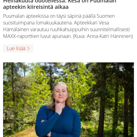
Heinäkuuta odotellessa: Kesä on Puumalan
apteekin kiireisintä aikaa
Puumalan apteekissa on täysi säpinä päällä Suomen
suosituimpana lomakuukautena. Apteekkari Vesa
Hämäläinen varautuu ruuhkahuippuihin suunnitelmallisesti
MAXX-raporttien luvut apunaan. (Kuva: Anna-Katri Hänninen)
Lue lisää