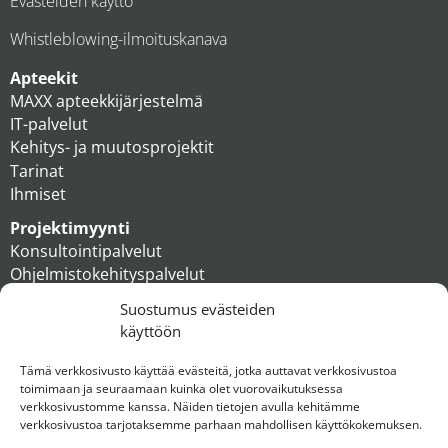
Evästeiden käyttö
Whistleblowing-ilmoituskanava
Apteekit
MAXX apteekkijärjestelmä
IT-palvelut
Kehitys- ja muutosprojektit
Tarinat
Ihmiset
Projektimyynti
Konsultointipalvelut
Ohjelmistokehityspalvelut
MAXX apteekkiratkaisut
Suostumus evästeiden
Tukipalvelut
käyttöön
Artikkelit
Ihmiset
Tämä verkkosivusto käyttää evästeitä, jotka auttavat verkkosivustoa
toimimaan ja seuraamaan kuinka olet vuorovaikutuksessa
Konserni
verkkosivustomme kanssa. Näiden tietojen avulla kehitämme
verkkosivustoa tarjotaksemme parhaan mahdollisen käyttökokemuksen.
Ota yhteyttä