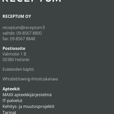
RECEPTUM OY
receptum@receptum.fi
vaihde:
09-8567 8800
fax: 09-8567 8848
Postiosoite
Valimotie 1 B
00380 Helsinki
Evästeiden käyttö
Whistleblowing-ilmoituskanava
Apteekit
MAXX apteekkijärjestelmä
IT-palvelut
Kehitys- ja muutosprojektit
Tarinat