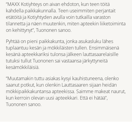
“MAXX Kotiyhteys on aivan ehdoton, kun teen töitä
kahdella paikkakunnalla. Teen useimmiten perjantait
etätöitä ja Kotiyhtyden avulla voin tutkailla varaston
tilannetta ja näen muutenkin, miten apteekin liiketoiminta
on kehittynyt”, Tuononen sanoo.
Pyhtää on pieni paikkakunta, jonka asukasluku lähes
tuplaantuu kesän ja mökkiläisten tullen. Ensimmäisenä
kesänä apteekkariksi tulonsa jälkeen lauttasaarelaisille
tutuksi tullut Tuononen sai vastaansa järkyttyneitä
kesämökkiläisiä.
“Muutamakin tuttu asiakas kysyi kauhistuneena, olenko
saanut potkut, kun olenkin Lauttasaaren sijaan heidän
mökkipaikkakuntansa apteekissa. Saimme makeat naurut,
kun kerroin olevan uusi apteekkari. Että ei hätää”,
Tuononen sanoo.