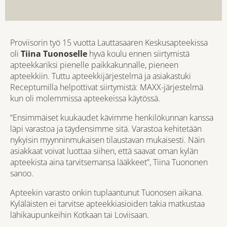
Proviisorin työ 15 vuotta Lauttasaaren Keskusapteekissa
oli
Tiina Tuonoselle
hyvä koulu ennen siirtymistä
apteekkariksi pienelle paikkakunnalle, pieneen
apteekkiin. Tuttu apteekkijärjestelmä ja asiakastuki
Receptumilla helpottivat siirtymistä: MAXX-järjestelmä
kun oli molemmissa apteekeissa käytössä.
“Ensimmäiset kuukaudet kävimme henkilökunnan kanssa
läpi varastoa ja täydensimme sitä. Varastoa kehitetään
nykyisin myynninmukaisen tilaustavan mukaisesti. Näin
asiakkaat voivat luottaa siihen, että saavat oman kylän
apteekista aina tarvitsemansa lääkkeet”, Tiina Tuononen
sanoo.
Apteekin varasto onkin tuplaantunut Tuonosen aikana.
Kyläläisten ei tarvitse apteekkiasioiden takia matkustaa
lähikaupunkeihin Kotkaan tai Loviisaan.