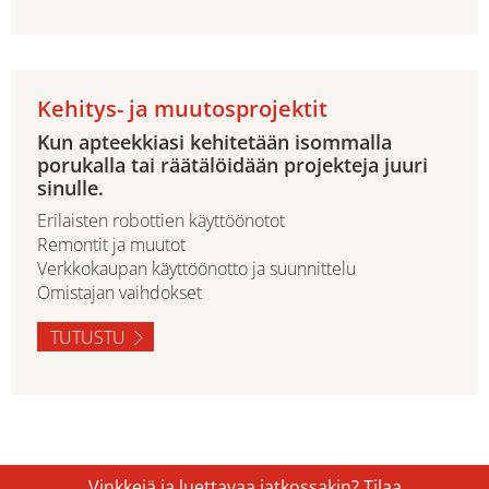
Kehitys- ja muutosprojektit
Kun apteekkiasi kehitetään isommalla
porukalla tai räätälöidään projekteja juuri
sinulle.
Erilaisten robottien käyttöönotot
Remontit ja muutot
Verkkokaupan käyttöönotto ja suunnittelu
Omistajan vaihdokset
TUTUSTU
Vinkkejä ja luettavaa jatkossakin? Tilaa