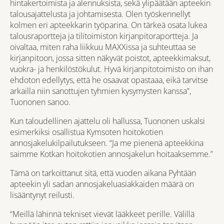
hintakertoimista ja alennuksista, sekä ylipäätään apteekin
talousajattelusta ja johtamisesta. Olen työskennellyt
kolmen eri apteekkarin työparina. On tärkeä osata lukea
talousraportteja ja tilitoimiston kirjanpitoraportteja. Ja
oivaltaa, miten raha liikkuu MAXXissa ja suhteuttaa se
kirjanpitoon, jossa sitten näkyvät poistot, apteekkimaksut,
vuokra- ja henkilöstökulut. Hyvä kirjanpitotoimisto on ihan
ehdoton edellytys, että he osaavat opastaaa, eikä tarvitse
arkailla niin sanottujen tyhmien kysymysten kanssa”,
Tuononen sanoo.
Kun taloudellinen ajattelu oli hallussa, Tuononen uskalsi
esimerkiksi osallistua Kymsoten hoitokotien
annosjakelukilpailutukseen. “Ja me pienenä apteekkina
saimme Kotkan hoitokotien annosjakelun hoitaaksemme.”
Tämä on tarkoittanut sitä, että vuoden aikana Pyhtään
apteekin yli sadan annosjakeluasiakkaiden määrä on
lisääntynyt reilusti.
“Meillä lähinnä tekniset vievät lääkkeet perille. Välillä