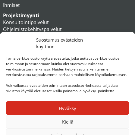
Ihmiset
Projektimyynti
Konsultointipalvelut
Ohjelmistokehityspalvelut
MAXX apteekkiratkaisut
Suostumus evästeiden
Tukipalvelut
käyttöön
Artikkelit
Ihmiset
Tämä verkkosivusto käyttää evästeitä, jotka auttavat verkkosivustoa
toimimaan ja seuraamaan kuinka olet vuorovaikutuksessa
Konserni
verkkosivustomme kanssa. Näiden tietojen avulla kehitämme
verkkosivustoa tarjotaksemme parhaan mahdollisen käyttökokemuksen.
Ota yhteyttä
Voit vaikuttaa evästeiden toimintaan asetukset -kohdasta tai jatkaa
sivuston käyttöä oletusasetuksilla painamalla hyväksy -painiketta.
Hyväksy
Kiellä