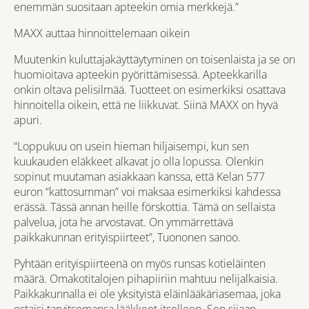
enemmän suositaan apteekin omia merkkejä.”
MAXX auttaa hinnoittelemaan oikein
Muutenkin kuluttajakäyttäytyminen on toisenlaista ja se on
huomioitava apteekin pyörittämisessä. Apteekkarilla
onkin oltava pelisilmää. Tuotteet on esimerkiksi osattava
hinnoitella oikein, että ne liikkuvat. Siinä MAXX on hyvä
apuri.
“Loppukuu on usein hieman hiljaisempi, kun sen
kuukauden eläkkeet alkavat jo olla lopussa. Olenkin
sopinut muutaman asiakkaan kanssa, että Kelan 577
euron “kattosumman” voi maksaa esimerkiksi kahdessa
erässä. Tässä annan heille förskottia. Tämä on sellaista
palvelua, jota he arvostavat. On ymmärrettävä
paikkakunnan erityispiirteet”, Tuononen sanoo.
Pyhtään erityispiirteenä on myös runsas kotieläinten
määrä. Omakotitalojen pihapiiriin mahtuu nelijalkaisia.
Paikkakunnalla ei ole yksityistä eläinlääkäriasemaa, joka