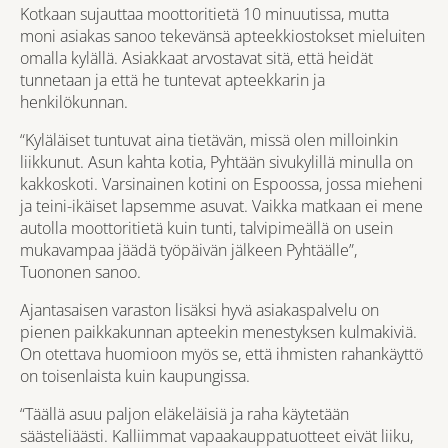
Kotkaan sujauttaa moottoritietä 10 minuutissa, mutta
moni asiakas sanoo tekevänsä apteekkiostokset mieluiten
omalla kylällä. Asiakkaat arvostavat sitä, että heidät
tunnetaan ja että he tuntevat apteekkarin ja
henkilökunnan.
“Kyläläiset tuntuvat aina tietävän, missä olen milloinkin
liikkunut. Asun kahta kotia, Pyhtään sivukylillä minulla on
kakkoskoti. Varsinainen kotini on Espoossa, jossa mieheni
ja teini-ikäiset lapsemme asuvat. Vaikka matkaan ei mene
autolla moottoritietä kuin tunti, talvipimeällä on usein
mukavampaa jäädä työpäivän jälkeen Pyhtäälle”,
Tuononen sanoo.
Ajantasaisen varaston lisäksi hyvä asiakaspalvelu on
pienen paikkakunnan apteekin menestyksen kulmakiviä.
On otettava huomioon myös se, että ihmisten rahankäyttö
on toisenlaista kuin kaupungissa.
“Täällä asuu paljon eläkeläisiä ja raha käytetään
säästeliäästi. Kalliimmat vapaakauppatuotteet eivät liiku,