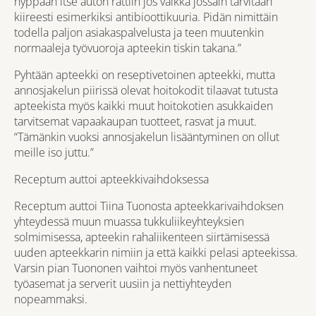
hyppään itse auton rattiin jos vaikka jossain tarvitaan
kiireesti esimerkiksi antibioottikuuria. Pidän nimittäin
todella paljon asiakaspalvelusta ja teen muutenkin
normaaleja työvuoroja apteekin tiskin takana.”
Pyhtään apteekki on reseptivetoinen apteekki, mutta
annosjakelun piirissä olevat hoitokodit tilaavat tutusta
apteekista myös kaikki muut hoitokotien asukkaiden
tarvitsemat vapaakaupan tuotteet, rasvat ja muut.
“Tämänkin vuoksi annosjakelun lisääntyminen on ollut
meille iso juttu.”
Receptum auttoi apteekkivaihdoksessa
Receptum auttoi Tiina Tuonosta apteekkarivaihdoksen
yhteydessä muun muassa tukkuliikeyhteyksien
solmimisessa, apteekin rahaliikenteen siirtämisessä
uuden apteekkarin nimiin ja että kaikki pelasi apteekissa.
Varsin pian Tuononen vaihtoi myös vanhentuneet
työasemat ja serverit uusiin ja nettiyhteyden
nopeammaksi.