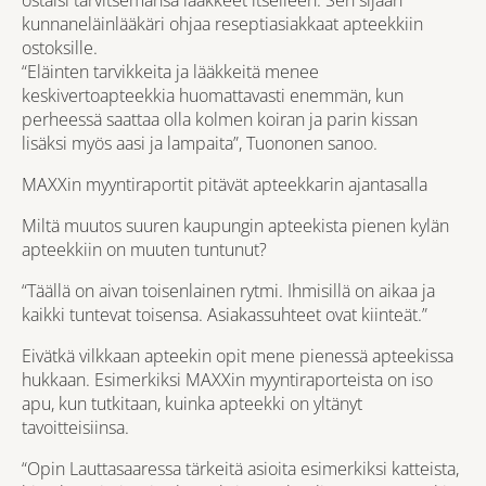
ostaisi tarvitsemansa lääkkeet itselleen. Sen sijaan
kunnaneläinlääkäri ohjaa reseptiasiakkaat apteekkiin
ostoksille.
“Eläinten tarvikkeita ja lääkkeitä menee
keskivertoapteekkia huomattavasti enemmän, kun
perheessä saattaa olla kolmen koiran ja parin kissan
lisäksi myös aasi ja lampaita”, Tuononen sanoo.
MAXXin myyntiraportit pitävät apteekkarin ajantasalla
Miltä muutos suuren kaupungin apteekista pienen kylän
apteekkiin on muuten tuntunut?
“Täällä on aivan toisenlainen rytmi. Ihmisillä on aikaa ja
kaikki tuntevat toisensa. Asiakassuhteet ovat kiinteät.”
Eivätkä vilkkaan apteekin opit mene pienessä apteekissa
hukkaan. Esimerkiksi MAXXin myyntiraporteista on iso
apu, kun tutkitaan, kuinka apteekki on yltänyt
tavoitteisiinsa.
“Opin Lauttasaaressa tärkeitä asioita esimerkiksi katteista,