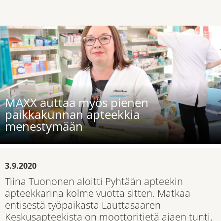
MAXX auttaa myös pienen
paikkakunnan apteekkia
menestymään
3.9.2020
Tiina Tuononen aloitti Pyhtään apteekin
apteekkarina kolme vuotta sitten. Matkaa
entisestä työpaikasta Lauttasaaren
Keskusapteekista on moottoritietä ajaen tunti,