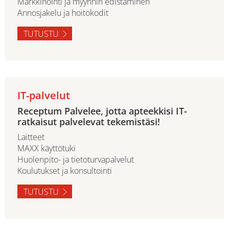
Markkinointi ja myynnin edistäminen
Annosjakelu ja hoitokodit
TUTUSTU
IT-palvelut
Receptum Palvelee, jotta apteekkisi IT-
ratkaisut palvelevat tekemistäsi!
Laitteet
MAXX käyttötuki
Huolenpito- ja tietoturvapalvelut
Koulutukset ja konsultointi
TUTUSTU