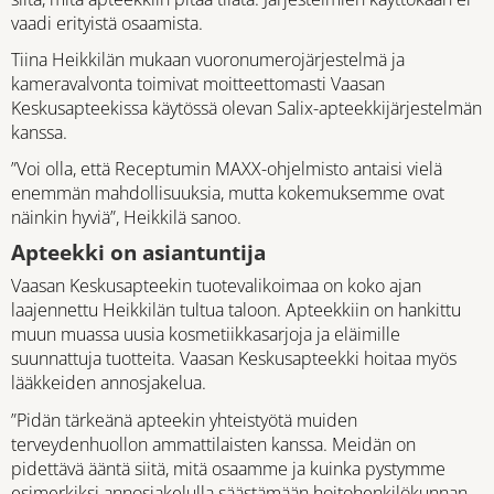
vaadi erityistä osaamista.
Tiina Heikkilän mukaan vuoronumerojärjestelmä ja
kameravalvonta toimivat moitteettomasti Vaasan
Keskusapteekissa käytössä olevan Salix-apteekkijärjestelmän
kanssa.
”Voi olla, että Receptumin MAXX-ohjelmisto antaisi vielä
enemmän mahdollisuuksia, mutta kokemuksemme ovat
näinkin hyviä”, Heikkilä sanoo.
Apteekki on asiantuntija
Vaasan Keskusapteekin tuotevalikoimaa on koko ajan
laajennettu Heikkilän tultua taloon. Apteekkiin on hankittu
muun muassa uusia kosmetiikkasarjoja ja eläimille
suunnattuja tuotteita. Vaasan Keskusapteekki hoitaa myös
lääkkeiden annosjakelua.
”Pidän tärkeänä apteekin yhteistyötä muiden
terveydenhuollon ammattilaisten kanssa. Meidän on
pidettävä ääntä siitä, mitä osaamme ja kuinka pystymme
esimerkiksi annosjakelulla säästämään hoitohenkilökunnan