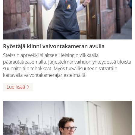
Ryöstäjä kiinni valvontakameran avulla
Steissin apteekki sijaitsee Helsingin vilkkaalla
päärautatieasemalla. Järjestelmänvaihdon yhteydessä tiloista
suunniteltiin tehokkaat. Myös turvallisuuteen satsattiin
kattavalla valvontakamerajärjestelmällä.
Lue lisää