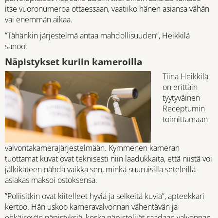
itse vuoronumeroa ottaessaan, vaatiiko hänen asiansa vähän
vai enemmän aikaa.
”Tähänkin järjestelmä antaa mahdollisuuden”, Heikkilä
sanoo.
Näpistykset kuriin kameroilla
Tiina Heikkilä
on erittäin
tyytyväinen
Receptumin
toimittamaan
valvontakamerajärjestelmään. Kymmenen kameran
tuottamat kuvat ovat teknisesti niin laadukkaita, että niistä voi
jälkikäteen nähdä vaikka sen, minkä suuruisilla seteleillä
asiakas maksoi ostoksensa.
”Poliisitkin ovat kiitelleet hyviä ja selkeitä kuvia”, apteekkari
kertoo. Hän uskoo kameravalvonnan vähentävän ja
ehkäisevän näpistyksiä, koska näpistelijät saadaan valvonnan