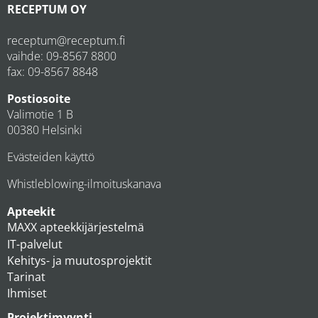
RECEPTUM OY
receptum@receptum.fi
vaihde:
09-8567 8800
fax: 09-8567 8848
Postiosoite
Valimotie 1 B
00380 Helsinki
Evästeiden käyttö
Whistleblowing-ilmoituskanava
Apteekit
MAXX apteekkijärjestelmä
IT-palvelut
Kehitys- ja muutosprojektit
Tarinat
Ihmiset
Projektimyynti