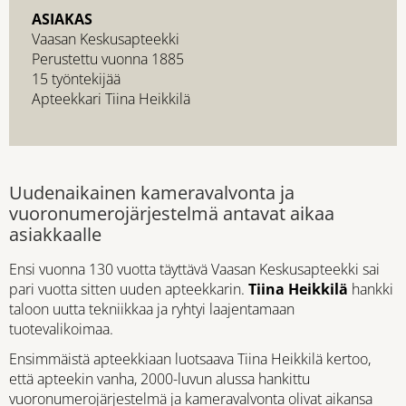
ASIAKAS
Vaasan Keskusapteekki
Perustettu vuonna 1885
15 työntekijää
Apteekkari Tiina Heikkilä
Uudenaikainen kameravalvonta ja
vuoronumerojärjestelmä antavat aikaa
asiakkaalle
Ensi vuonna 130 vuotta täyttävä Vaasan Keskusapteekki sai
pari vuotta sitten uuden apteekkarin.
Tiina Heikkilä
hankki
taloon uutta tekniikkaa ja ryhtyi laajentamaan
tuotevalikoimaa.
Ensimmäistä apteekkiaan luotsaava Tiina Heikkilä kertoo,
että apteekin vanha, 2000-luvun alussa hankittu
vuoronumerojärjestelmä ja kameravalvonta olivat aikansa