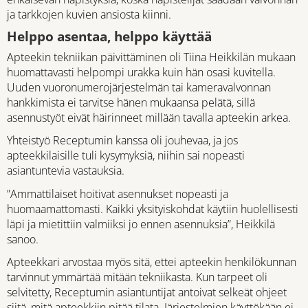
ja tarkkojen kuvien ansiosta kiinni.
Helppo asentaa, helppo käyttää
Apteekin tekniikan päivittäminen oli Tiina Heikkilän mukaan
huomattavasti helpompi urakka kuin hän osasi kuvitella.
Uuden vuoronumerojärjestelmän tai kameravalvonnan
hankkimista ei tarvitse hänen mukaansa pelätä, sillä
asennustyöt eivät häirinneet millään tavalla apteekin arkea.
Yhteistyö Receptumin kanssa oli jouhevaa, ja jos
apteekkilaisille tuli kysymyksiä, niihin sai nopeasti
asiantuntevia vastauksia.
”Ammattilaiset hoitivat asennukset nopeasti ja
huomaamattomasti. Kaikki yksityiskohdat käytiin huolellisesti
läpi ja mietittiin valmiiksi jo ennen asennuksia”, Heikkilä
sanoo.
Apteekkari arvostaa myös sitä, ettei apteekin henkilökunnan
tarvinnut ymmärtää mitään tekniikasta. Kun tarpeet oli
selvitetty, Receptumin asiantuntijat antoivat selkeät ohjeet
siitä, mitä apteekkiin pitää tilata. Järjestelmien käyttökään ei