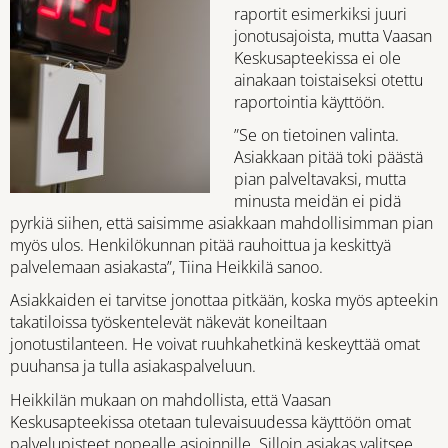
raportit esimerkiksi juuri
jonotusajoista, mutta Vaasan
Keskusapteekissa ei ole
ainakaan toistaiseksi otettu
raportointia käyttöön.
”Se on tietoinen valinta.
Asiakkaan pitää toki päästä
pian palveltavaksi, mutta
minusta meidän ei pidä
pyrkiä siihen, että saisimme asiakkaan mahdollisimman pian
myös ulos. Henkilökunnan pitää rauhoittua ja keskittyä
palvelemaan asiakasta”, Tiina Heikkilä sanoo.
Asiakkaiden ei tarvitse jonottaa pitkään, koska myös apteekin
takatiloissa työskentelevät näkevät koneiltaan
jonotustilanteen. He voivat ruuhkahetkinä keskeyttää omat
puuhansa ja tulla asiakaspalveluun.
Heikkilän mukaan on mahdollista, että Vaasan
Keskusapteekissa otetaan tulevaisuudessa käyttöön omat
palvelupisteet nopealle asioinnille. Silloin asiakas valitsee