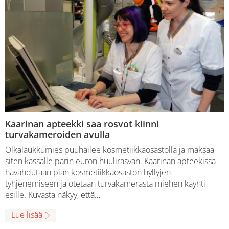
Kaarinan apteekki saa rosvot kiinni
turvakameroiden avulla
Olkalaukkumies puuhailee kosmetiikkaosastolla ja maksaa
siten kassalle parin euron huulirasvan. Kaarinan apteekissa
havahdutaan pian kosmetiikkaosaston hyllyjen
tyhjenemiseen ja otetaan turvakamerasta miehen käynti
esille. Kuvasta näkyy, että…
Lue lisää