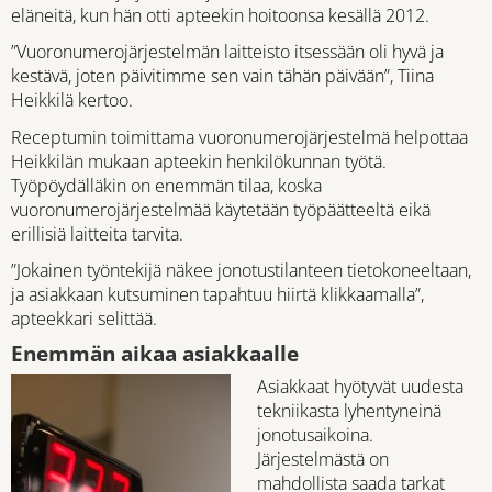
eläneitä, kun hän otti apteekin hoitoonsa kesällä 2012.
”Vuoronumerojärjestelmän laitteisto itsessään oli hyvä ja
kestävä, joten päivitimme sen vain tähän päivään”, Tiina
Heikkilä kertoo.
Receptumin toimittama vuoronumerojärjestelmä helpottaa
Heikkilän mukaan apteekin henkilökunnan työtä.
Työpöydälläkin on enemmän tilaa, koska
vuoronumerojärjestelmää käytetään työpäätteeltä eikä
erillisiä laitteita tarvita.
”Jokainen työntekijä näkee jonotustilanteen tietokoneeltaan,
ja asiakkaan kutsuminen tapahtuu hiirtä klikkaamalla”,
apteekkari selittää.
Enemmän aikaa asiakkaalle
Asiakkaat hyötyvät uudesta
tekniikasta lyhentyneinä
jonotusaikoina.
Järjestelmästä on
mahdollista saada tarkat