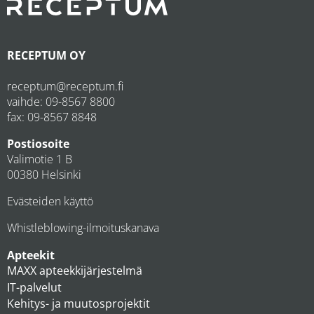
RECEPTUM OY
receptum@receptum.fi
vaihde:
09-8567 8800
fax: 09-8567 8848
Postiosoite
Valimotie 1 B
00380 Helsinki
Evästeiden käyttö
Whistleblowing-ilmoituskanava
Apteekit
MAXX apteekkijärjestelmä
IT-palvelut
Kehitys- ja muutosprojektit