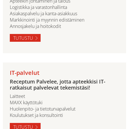
Apteekin johtaminen ja talous
Logistikka ja varastonhallinta
Asiakaspalvelu ja kanta-asiakkuus
Markkinointi ja myynnin edistäminen
Annosjakelu ja hoitokodit
TUTUSTU
IT-palvelut
Receptum Palvelee, jotta apteekkisi IT-
ratkaisut palvelevat tekemistäsi!
Laitteet
MAXX käyttötuki
Huolenpito- ja tietoturvapalvelut
Koulutukset ja konsultointi
TUTUSTU