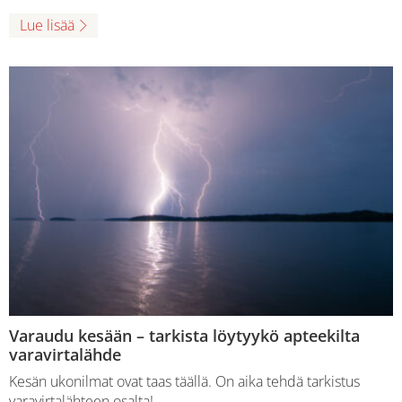
Lue lisää
Varaudu kesään – tarkista löytyykö apteekilta
varavirtalähde
Kesän ukonilmat ovat taas täällä. On aika tehdä tarkistus
varavirtalähteen osalta!