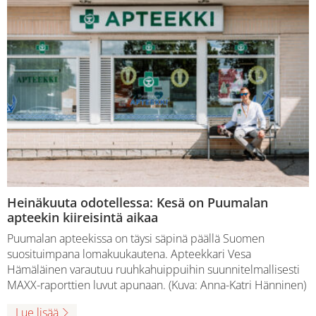
Heinäkuuta odotellessa: Kesä on Puumalan
apteekin kiireisintä aikaa
Puumalan apteekissa on täysi säpinä päällä Suomen
suosituimpana lomakuukautena. Apteekkari Vesa
Hämäläinen varautuu ruuhkahuippuihin suunnitelmallisesti
MAXX-raporttien luvut apunaan. (Kuva: Anna-Katri Hänninen)
Lue lisää