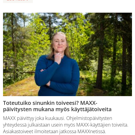
Toteutuiko sinunkin toiveesi? MAXX-
päivitysten mukana myös käyttäjätoiveita
MAXX päivittyy joka kuukausi. Ohjelmistopäivitysten
yhteydessä julkaistaan usein myös MAXX-käyttäjien toiveita.
Asiakastoiveet ilmoitetaan jatkossa MAXXnetissä.