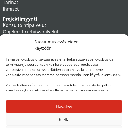
Tarinat
Ihmiset
Projektimyynti
Konsultointipalvelut
Ohjelmistokehityspalvelut
MAXX apteekkiratkaisut
Suostumus evästeiden
Tukipalvelut
käyttöön
Artikkelit
Ihmiset
Tämä verkkosivusto käyttää evästeitä, jotka auttavat verkkosivustoa
toimimaan ja seuraamaan kuinka olet vuorovaikutuksessa
Konserni
verkkosivustomme kanssa. Näiden tietojen avulla kehitämme
verkkosivustoa tarjotaksemme parhaan mahdollisen käyttökokemuksen.
Ota yhteyttä
Voit vaikuttaa evästeiden toimintaan asetukset -kohdasta tai jatkaa
sivuston käyttöä oletusasetuksilla painamalla hyväksy -painiketta.
Hyväksy
Kiellä