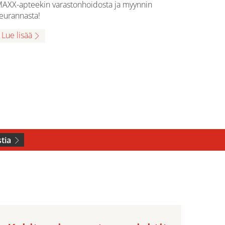
AXX-apteekin varastonhoidosta ja myynnin
eurannasta!
Lue lisää
tia