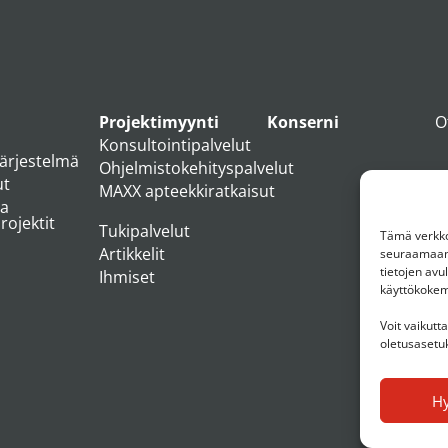
Projektimyynti
Konserni
O
Konsultointipalvelut
järjestelmä
Ohjelmistokehityspalvelut
ut
MAXX apteekkiratkaisut
ja
ojektit
Tukipalvelut
Tämä verkkos
Artikkelit
seuraamaan 
tietojen av
Ihmiset
käyttökoke
Voit vaikutt
oletusasetuk
H