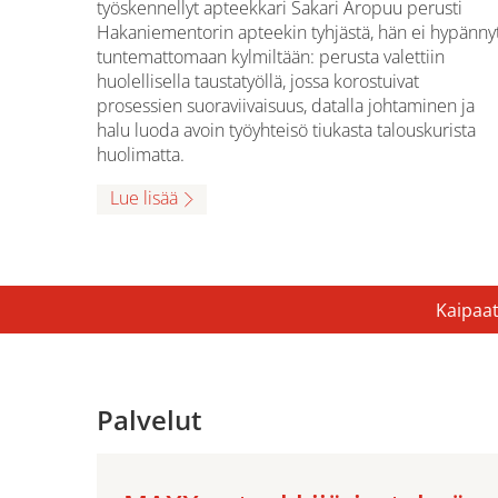
työskennellyt apteekkari Sakari Aropuu perusti
Hakaniementorin apteekin tyhjästä, hän ei hypänny
tuntemattomaan kylmiltään: perusta valettiin
huolellisella taustatyöllä, jossa korostuivat
prosessien suoraviivaisuus, datalla johtaminen ja
halu luoda avoin työyhteisö tiukasta talouskurista
huolimatta.
Lue lisää
Kaipaat
Palvelut