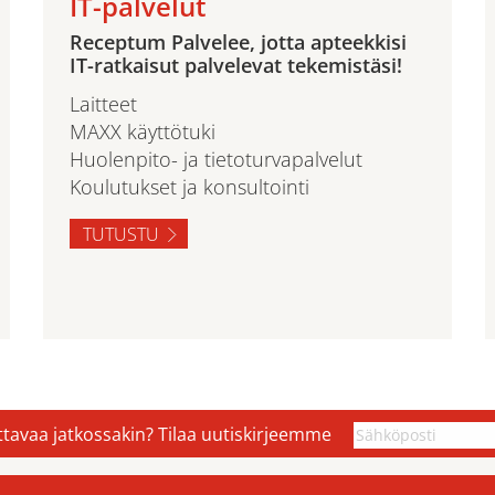
IT-palvelut
Receptum Palvelee, jotta apteekkisi
IT-ratkaisut palvelevat tekemistäsi!
Laitteet
MAXX käyttötuki
Huolenpito- ja tietoturvapalvelut
Koulutukset ja konsultointi
TUTUSTU
ettavaa jatkossakin? Tilaa uutiskirjeemme