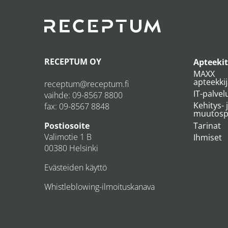
RECEPTUM OY
Apteekit
MAXX
apteekki
receptum@receptum.fi
IT-palvel
vaihde:
09-8567 8800
Kehitys- 
fax: 09-8567 8848
muutospr
Tarinat
Postiosoite
Valimotie 1 B
Ihmiset
00380 Helsinki
Evästeiden käyttö
Whistleblowing-ilmoituskanava