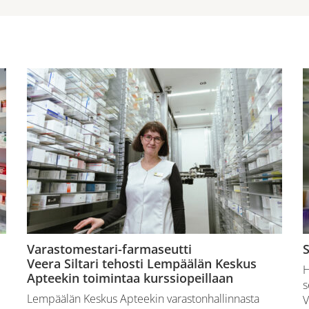
Varastomestari-farmaseutti
S
Veera Siltari tehosti Lempäälän Keskus
H
Apteekin toimintaa kurssiopeillaan
s
Lempäälän Keskus Apteekin varastonhallinnasta
V