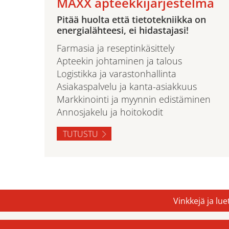
MAXX apteekkijärjestelmä
Pitää huolta että tietotekniikka on
energialähteesi, ei hidastajasi!
Farmasia ja reseptinkäsittely
Apteekin johtaminen ja talous
Logistikka ja varastonhallinta
Asiakaspalvelu ja kanta-asiakkuus
Markkinointi ja myynnin edistäminen
Annosjakelu ja hoitokodit
TUTUSTU
Vinkkejä ja lu