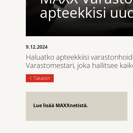
apteekkisi uud
9.12.2024
Haluatko apteekkiisi varastonhoi
Varastomestari, joka hallitsee ka
Takaisin
Lue lisää MAXXnetistä.