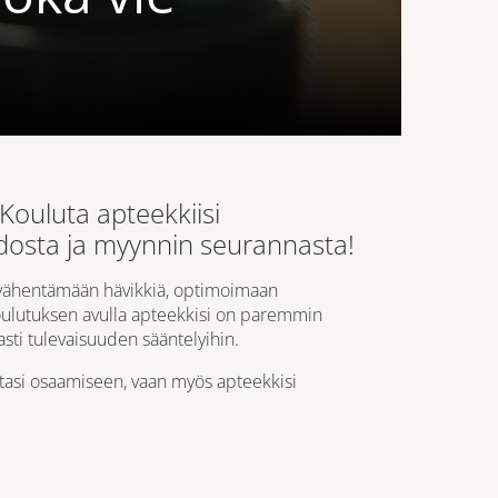
ouluta apteekkiisi
idosta ja myynnin seurannasta!
t vähentämään hävikkiä, optimoimaan
koulutuksen avulla apteekkisi on paremmin
sti tulevaisuuden sääntelyihin.
ntasi osaamiseen, vaan myös apteekkisi