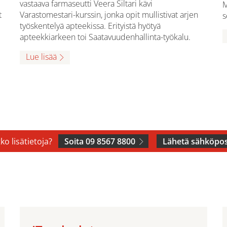
vastaava farmaseutti Veera Siltari kävi
M
t
Varastomestari-kurssin, jonka opit mullistivat arjen
s
työskentelyä apteekissa. Erityistä hyötyä
apteekkiarkeen toi Saatavuudenhallinta-työkalu.
Lue lisää
ko lisätietoja?
Soita 09 8567 8800
Lähetä sähköpos