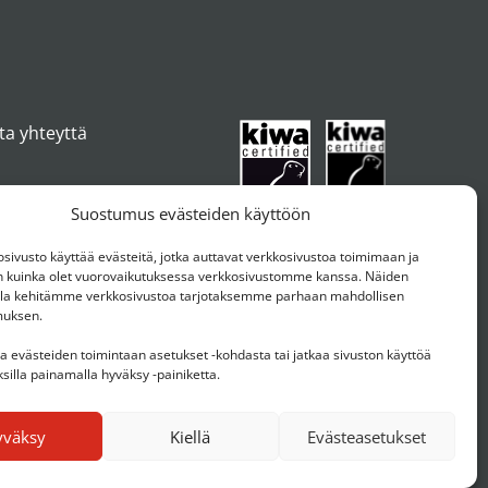
ta yhteyttä
Suostumus evästeiden käyttöön
ivusto käyttää evästeitä, jotka auttavat verkkosivustoa toimimaan ja
kuinka olet vuorovaikutuksessa verkkosivustomme kanssa. Näiden
ulla kehitämme verkkosivustoa tarjotaksemme parhaan mahdollisen
muksen.
aa evästeiden toimintaan asetukset -kohdasta tai jatkaa sivuston käyttöä
silla painamalla hyväksy -painiketta.
yväksy
Kiellä
Evästeasetukset