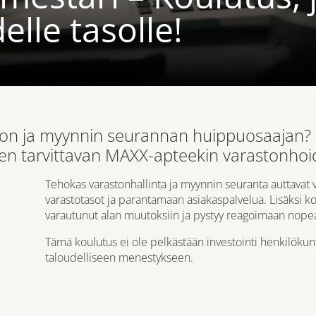
elle tasolle!
don ja myynnin seurannan huippuosaajan? K
iken tarvittavan MAXX-apteekin varastonho
Tehokas varastonhallinta ja myynnin seuranta auttava
varastotasot ja parantamaan asiakaspalvelua. Lisäksi 
varautunut alan muutoksiin ja pystyy reagoimaan nopea
Tämä koulutus ei ole pelkästään investointi henkilöku
taloudelliseen menestykseen.