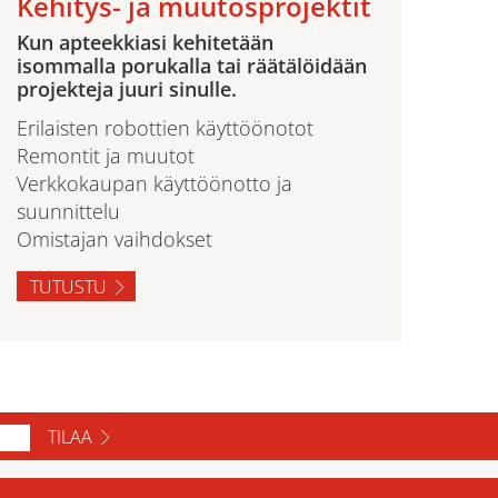
Kehitys- ja muutosprojektit
Kun apteekkiasi kehitetään
isommalla porukalla tai räätälöidään
projekteja juuri sinulle.
Erilaisten robottien käyttöönotot
Remontit ja muutot
Verkkokaupan käyttöönotto ja
suunnittelu
Omistajan vaihdokset
TUTUSTU
TILAA