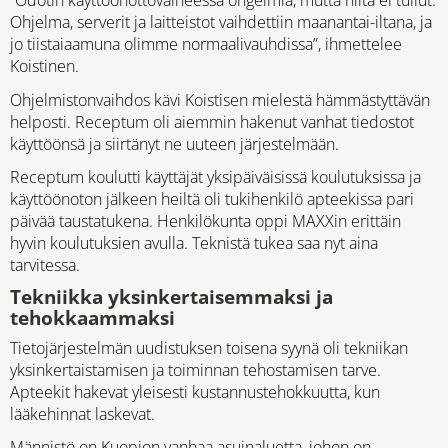
”Odotin käyttöönottovaiheessa ongelmia, mutta niitä ei tullut.
Ohjelma, serverit ja laitteistot vaihdettiin maanantai-iltana, ja
jo tiistaiaamuna olimme normaalivauhdissa”, ihmettelee
Koistinen.
Ohjelmistonvaihdos kävi Koistisen mielestä hämmästyttävän
helposti. Receptum oli aiemmin hakenut vanhat tiedostot
käyttöönsä ja siirtänyt ne uuteen järjestelmään.
Receptum koulutti käyttäjät yksipäiväisissä koulutuksissa ja
käyttöönoton jälkeen heiltä oli tukihenkilö apteekissa pari
päivää taustatukena. Henkilökunta oppi MAXXin erittäin
hyvin koulutuksien avulla. Teknistä tukea saa nyt aina
tarvitessa.
Tekniikka yksinkertaisemmaksi ja
tehokkaammaksi
Tietojärjestelmän uudistuksen toisena syynä oli tekniikan
yksinkertaistamisen ja toiminnan tehostamisen tarve.
Apteekit hakevat yleisesti kustannustehokkuutta, kun
lääkehinnat laskevat.
Männistö on Kuopion vanhaa asuinaluetta, johon on