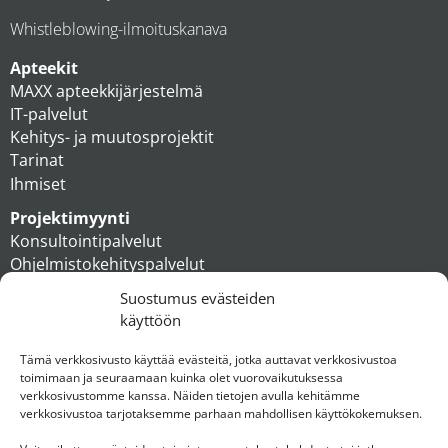
Whistleblowing-ilmoituskanava
Apteekit
MAXX apteekkijärjestelmä
IT-palvelut
Kehitys- ja muutosprojektit
Tarinat
Ihmiset
Projektimyynti
Konsultointipalvelut
Ohjelmistokehityspalvelut
MAXX apteekkiratkaisut
Suostumus evästeiden
Tukipalvelut
käyttöön
Artikkelit
Ihmiset
Tämä verkkosivusto käyttää evästeitä, jotka auttavat verkkosivustoa
toimimaan ja seuraamaan kuinka olet vuorovaikutuksessa
Konserni
verkkosivustomme kanssa. Näiden tietojen avulla kehitämme
verkkosivustoa tarjotaksemme parhaan mahdollisen käyttökokemuksen.
Ota yhteyttä