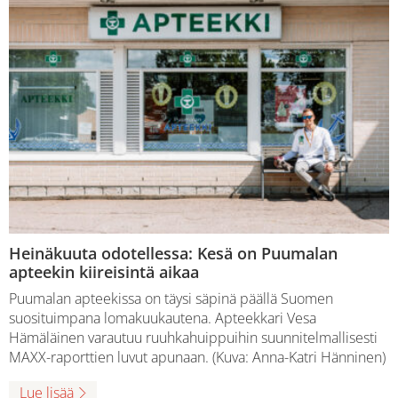
Heinäkuuta odotellessa: Kesä on Puumalan
apteekin kiireisintä aikaa
Puumalan apteekissa on täysi säpinä päällä Suomen
suosituimpana lomakuukautena. Apteekkari Vesa
Hämäläinen varautuu ruuhkahuippuihin suunnitelmallisesti
MAXX-raporttien luvut apunaan. (Kuva: Anna-Katri Hänninen)
Lue lisää