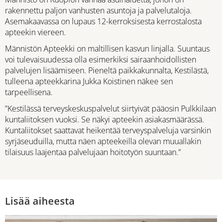
rakennettu paljon vanhusten asuntoja ja palvelutaloja.
Asemakaavassa on lupaus 12-kerroksisesta kerrostalosta
apteekin viereen.
Männistön Apteekki on maltillisen kasvun linjalla. Suuntaus
voi tulevaisuudessa olla esimerkiksi sairaanhoidollisten
palvelujen lisäämiseen. Pieneltä paikkakunnalta, Kestilästä,
tulleena apteekkarina Jukka Koistinen näkee sen
tarpeellisena.
”Kestilässä terveyskeskuspalvelut siirtyivät pääosin Pulkkilaan
kuntaliitoksen vuoksi. Se näkyi apteekin asiakasmäärässä.
Kuntaliitokset saattavat heikentää terveyspalveluja varsinkin
syrjäseuduilla, mutta näen apteekeilla olevan muuallakin
tilaisuus laajentaa palvelujaan hoitotyön suuntaan.”
Lisää aiheesta