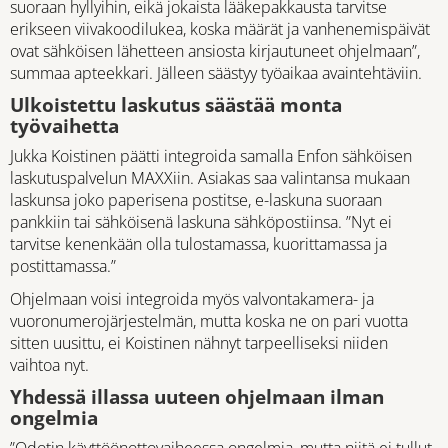
suoraan hyllyihin, eikä jokaista lääkepakkausta tarvitse
erikseen viivakoodilukea, koska määrät ja vanhenemispäivät
ovat sähköisen lähetteen ansiosta kirjautuneet ohjelmaan”,
summaa apteekkari. Jälleen säästyy työaikaa avaintehtäviin.
Ulkoistettu laskutus säästää monta
työvaihetta
Jukka Koistinen päätti integroida samalla Enfon sähköisen
laskutuspalvelun MAXXiin. Asiakas saa valintansa mukaan
laskunsa joko paperisena postitse, e-laskuna suoraan
pankkiin tai sähköisenä laskuna sähköpostiinsa. ”Nyt ei
tarvitse kenenkään olla tulostamassa, kuorittamassa ja
postittamassa.”
Ohjelmaan voisi integroida myös valvontakamera- ja
vuoronumerojärjestelmän, mutta koska ne on pari vuotta
sitten uusittu, ei Koistinen nähnyt tarpeelliseksi niiden
vaihtoa nyt.
Yhdessä illassa uuteen ohjelmaan ilman
ongelmia