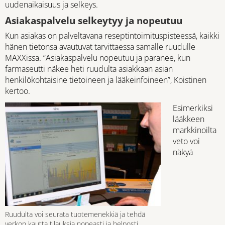
uudenaikaisuus ja selkeys.
Asiakaspalvelu selkeytyy ja nopeutuu
Kun asiakas on palveltavana reseptintoimituspisteessä, kaikki
hänen tietonsa avautuvat tarvittaessa samalle ruudulle
MAXXissa. ”Asiakaspalvelu nopeutuu ja paranee, kun
farmaseutti näkee heti ruudulta asiakkaan asian
henkilökohtaisine tietoineen ja lääkeinfoineen”, Koistinen
kertoo.
Esimerkiksi
lääkkeen
markkinoilta
veto voi
näkyä
Ruudulta voi seurata tuotemenekkiä ja tehdä
verkon kautta tilauksia nopeasti ja helposti.