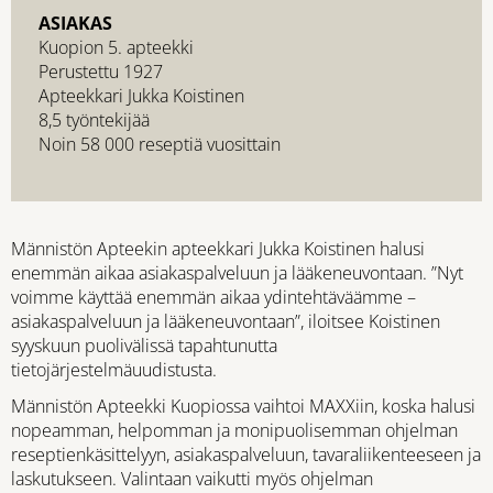
ASIAKAS
Kuopion 5. apteekki
Perustettu 1927
Apteekkari Jukka Koistinen
8,5 työntekijää
Noin 58 000 reseptiä vuosittain
Männistön Apteekin apteekkari Jukka Koistinen halusi
enemmän aikaa asiakaspalveluun ja lääkeneuvontaan. ”Nyt
voimme käyttää enemmän aikaa ydintehtäväämme –
asiakaspalveluun ja lääkeneuvontaan”, iloitsee Koistinen
syyskuun puolivälissä tapahtunutta
tietojärjestelmäuudistusta.
Männistön Apteekki Kuopiossa vaihtoi MAXXiin, koska halusi
nopeamman, helpomman ja monipuolisemman ohjelman
reseptienkäsittelyyn, asiakaspalveluun, tavaraliikenteeseen ja
laskutukseen. Valintaan vaikutti myös ohjelman