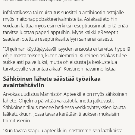
infolaatikossa tai muistutus suositella antibiootin ostajalle
myös maitohappobakteerivalmisteita. Asiakastietoihin
voidaan laittaa myös esimerkiksi reseptiuusinnat, eikä enää
tarvitse luottaa paperilappuihin. Myös kaikki eReseptit
saadaan otettua reseptinkäsittelyyn samanaikaisesti.
”Ohjelman käyttäjäystävällisyyden ansiosta ei tarvitse hypellä
ohjelmasta toiseen, kuten aiemmin. Kiireinen asiakas tulee
sukkelasti palvelluksi, mutta ohjeistusta ja keskustelua
tarvitsevalle voi antaa aikaa”, Koistinen havainnollistaa.
Sähköinen lähete säästää työaikaa
avaintehtäviin
Arvokas uudistus Männistön Apteekille on myös sähköinen
lähete. Ohjelma päivittää varastotilannetta jatkuvasti.
Sähköinen tilaus menee hetkessä verkkoyhteyksien kautta
lääketukkuun, jossa tavara kerätään tilauksen mukaisiin
toimituseriin.
”Kun tavara saapuu apteekkiin, nostamme sen laatikoista