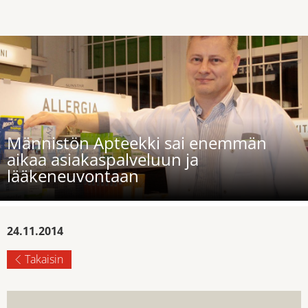
Männistön Apteekki sai enemmän
aikaa asiakaspalveluun ja
lääkeneuvontaan
24.11.2014
Takaisin