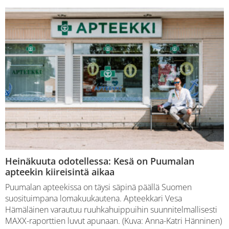
Heinäkuuta odotellessa: Kesä on Puumalan
apteekin kiireisintä aikaa
Puumalan apteekissa on täysi säpinä päällä Suomen
suosituimpana lomakuukautena. Apteekkari Vesa
Hämäläinen varautuu ruuhkahuippuihin suunnitelmallisesti
MAXX-raporttien luvut apunaan. (Kuva: Anna-Katri Hänninen)