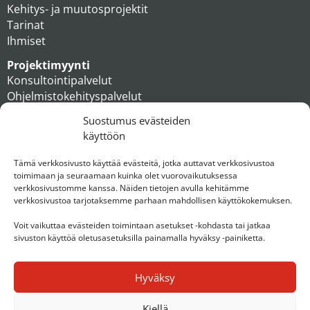
Kehitys- ja muutosprojektit
Tarinat
Ihmiset
Projektimyynti
Konsultointipalvelut
Ohjelmistokehityspalvelut
MAXX apteekkiratkaisut
Suostumus evästeiden
Tukipalvelut
käyttöön
Artikkelit
Ihmiset
Tämä verkkosivusto käyttää evästeitä, jotka auttavat verkkosivustoa
toimimaan ja seuraamaan kuinka olet vuorovaikutuksessa
Konserni
verkkosivustomme kanssa. Näiden tietojen avulla kehitämme
verkkosivustoa tarjotaksemme parhaan mahdollisen käyttökokemuksen.
Ota yhteyttä
Voit vaikuttaa evästeiden toimintaan asetukset -kohdasta tai jatkaa
sivuston käyttöä oletusasetuksilla painamalla hyväksy -painiketta.
Hyväksy
Kiellä