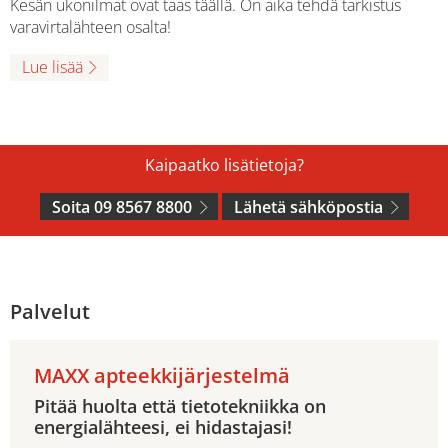
Kesän ukonilmat ovat taas täällä. On aika tehdä tarkistus
varavirtalähteen osalta!
Lue lisää
Kaipaatko lisätietoja?
Soita 09 8567 8800
Lähetä sähköpostia
Palvelut
MAXX apteekkijärjestelmä
Pitää huolta että tietotekniikka on
energialähteesi, ei hidastajasi!