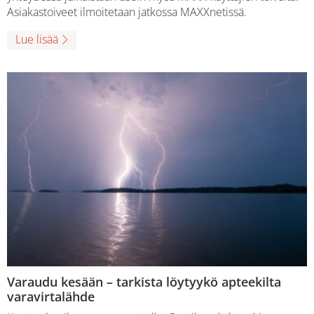
Asiakastoiveet ilmoitetaan jatkossa MAXXnetissä.
Lue lisää
Varaudu kesään – tarkista löytyykö apteekilta
varavirtalähde