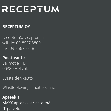
RECEPTUM OY
receptum@receptum.fi
vaihde:
09-8567 8800
fax: 09-8567 8848
Postiosoite
Valimotie 1 B
00380 Helsinki
Evästeiden käyttö
Whistleblowing-ilmoituskanava
Apteekit
MAXX apteekkijärjestelmä
IT-palvelut