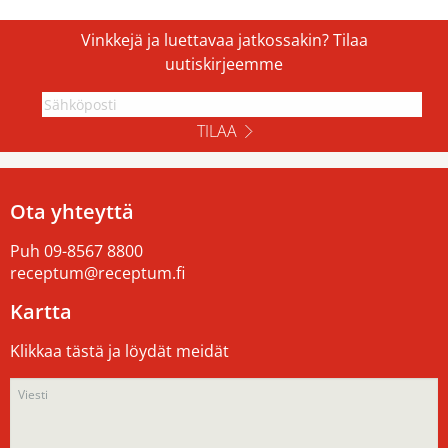
Vinkkejä ja luettavaa jatkossakin? Tilaa
uutiskirjeemme
TILAA
Ota yhteyttä
Puh
09-8567 8800
receptum@receptum.fi
Kartta
Klikkaa tästä ja löydät meidät