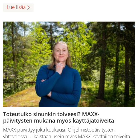
Lue lisää
Toteutuiko sinunkin toiveesi? MAXX-
päivitysten mukana myös käyttäjätoiveita
MAXX päivittyy joka kuukausi. Ohjelmistopäivitysten
yhteydessä julkaistaan usein myös MAXX-käyttäjien toiveita.