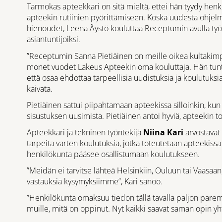
Tarmokas apteekkari on sitä mieltä, ettei hän tyydy he
apteekin rutiinien pyörittämiseen. Koska uudesta ohjelma
hienoudet, Leena Äystö kouluttaa Receptumin avulla ty
asiantuntijoiksi.
”Receptumin Sanna Pietiäinen on meille oikea kultakimpa
monet vuodet Lakeus Apteekin oma kouluttaja. Hän tunte
että osaa ehdottaa tarpeellisia uudistuksia ja koulutuksia
kaivata.
Pietiäinen sattui piipahtamaan apteekissa silloinkin, kun
sisustuksen uusimista. Pietiäinen antoi hyviä, apteekin to
Apteekkari ja tekninen työntekijä
Niina Kari
arvostavat 
tarpeita varten koulutuksia, jotka toteutetaan apteekiss
henkilökunta pääsee osallistumaan koulutukseen.
”Meidän ei tarvitse lähteä Helsinkiin, Ouluun tai Vaasaa
vastauksia kysymyksiimme”, Kari sanoo.
”Henkilökunta omaksuu tiedon tällä tavalla paljon paremmi
muille, mitä on oppinut. Nyt kaikki saavat saman opin yht