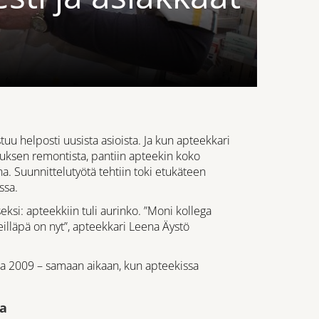
tuu helposti uusista asioista. Ja kun apteekkari
atuksen remontista, pantiin apteekin koko
na. Suunnittelutyötä tehtiin toki etukäteen
ssa.
ksi: apteekkiin tuli aurinko. ”Moni kollega
eilläpä on nyt”, apteekkari Leena Äystö
na 2009 – samaan aikaan, kun apteekissa
oa