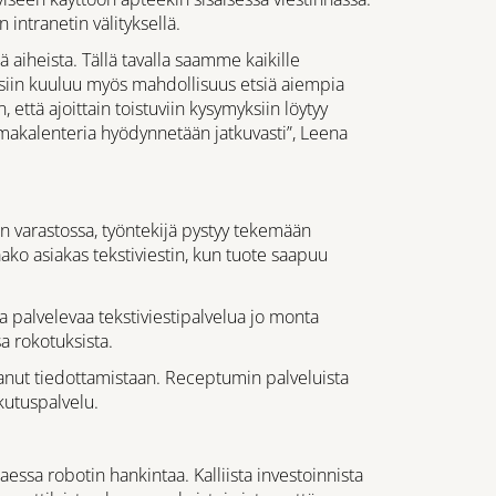
 intranetin välityksellä.
tä aiheista. Tällä tavalla saamme kaikille
ksiin kuuluu myös mahdollisuus etsiä aiempia
että ajoittain toistuviin kysymyksiin löytyy
umakalenteria hyödynnetään jatkuvasti”, Leena
en varastossa, työntekijä pystyy tekemään
ako asiakas tekstiviestin, kun tuote saapuu
 palvelevaa tekstiviestipalvelua jo monta
a rokotuksista.
nut tiedottamistaan. Receptumin palveluista
kutuspalvelu.
essa robotin hankintaa. Kalliista investoinnista