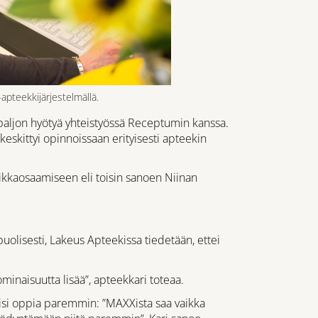
apteekkijärjestelmällä.
paljon hyötyä yhteistyössä Receptumin kanssa.
eskittyi opinnoissaan erityisesti apteekin
kkaosaamiseen eli toisin sanoen Niinan
uolisesti, Lakeus Apteekissa tiedetään, ettei
ominaisuutta lisää”, apteekkari toteaa.
uaisi oppia paremmin: ”MAXXista saa vaikka