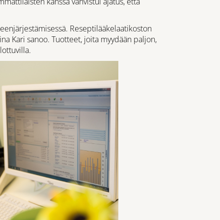
mattilaisten kanssa vahvistui ajatus, että
enjärjestämisessä. Reseptilääkelaatikoston
na Kari sanoo. Tuotteet, joita myydään paljon,
ttuvilla.