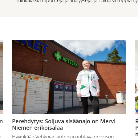
minkälaisia raportteja ja analyyseja, ja haluaisin oppia
n
Perehdytys: Soljuva sisäänajo on Mervi
R
Niemen erikoisalaa
P
n
Hyvinkään Vehkojan apteekin johtava proviisori