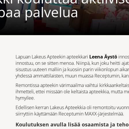
paa palvelua
Lapuan Lakeus Apteekin apteekkari
Leena Äystö
innos
innostuu, on se sitten menoa. Niinpä, kun joku heitti aj
sisustus uuteen malliin ja kuosiin parin viikonlopun aika
yhdessä ammattilaisten, muun muassa Receptumin, kan
Remontissa apteekin värimaailma vaihtui kirkkaankeltaise
ihmetteli, ettei missään ole keltaista apteekkia, mutta m
hymyilee.
Edellisen kerran Lakeus Apteekkia oli remontoitu vuon
siirryttiin käyttämään Receptumin MAXX-järjestelmää.
Koulutuksen avulla lisää osaamista ja teh