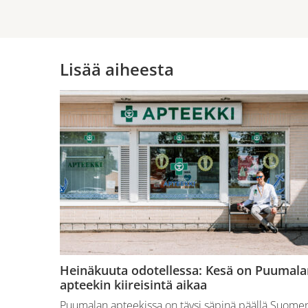
Lisää aiheesta
Heinäkuuta odotellessa: Kesä on Puumala
apteekin kiireisintä aikaa
Puumalan apteekissa on täysi säpinä päällä Suome