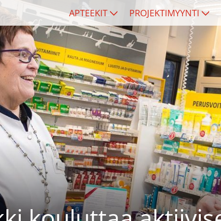
APTEEKIT
PROJEKTIMYYNTI
i kouluttaa aktiivise