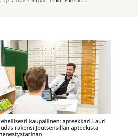
 hyödyntämään niitä paremmin”, Kari sanoo.
ehellisesti kaupallinen: apteekkari Lauri
udas rakensi Joutsensillan apteekista
menestystarinan