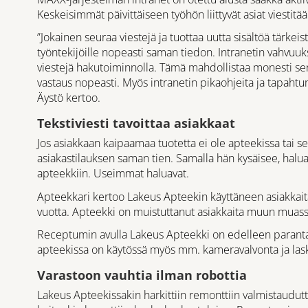
Keskeisimmät päivittäiseen työhön liittyvät asiat viestitään
”Jokainen seuraa viestejä ja tuottaa uutta sisältöä tärkeis
työntekijöille nopeasti saman tiedon. Intranetin vahvuu
viestejä hakutoiminnolla. Tämä mahdollistaa monesti sen, 
vastaus nopeasti. Myös intranetin pikaohjeita ja tapaht
Äystö kertoo.
Tekstiviesti tavoittaa asiakkaat
Jos asiakkaan kaipaamaa tuotetta ei ole apteekissa tai s
asiakastilauksen saman tien. Samalla hän kysäisee, halua
apteekkiin. Useimmat haluavat.
Apteekkari kertoo Lakeus Apteekin käyttäneen asiakkaita
vuotta. Apteekki on muistuttanut asiakkaita muun muass
Receptumin avulla Lakeus Apteekki on edelleen paranta
apteekissa on käytössä myös mm. kameravalvonta ja las
Varastoon vauhtia ilman robottia
Lakeus Apteekissakin harkittiin remonttiin valmistaudutta