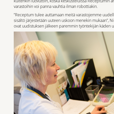
kuitenkin luovuttiin, koska keskusteluissa Receptumin am
varastoihin voi panna vauhtia ilman robottiakin.
”Receptum tulee auttamaan meitä varastojemme uudelle
sisältö järjestetään uuteen uskoon menekin mukaan”, Nii
ovat uudistuksen jälkeen paremmin työntekijän käden ulo