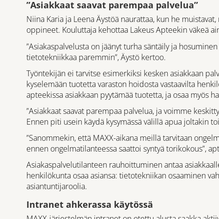
”Asiakkaat saavat parempaa palvelua”
Niina Karia ja Leena Äystöä naurattaa, kun he muistavat, 
oppineet. Kouluttaja kehottaa Lakeus Apteekin väkeä a
”Asiakaspalvelusta on jäänyt turha säntäily ja hosumi
tietotekniikkaa paremmin”, Äystö kertoo.
Työntekijän ei tarvitse esimerkiksi kesken asiakkaan p
kyselemään tuotetta varaston hoidosta vastaavilta henkil
apteekissa asiakkaan pyytämää tuotetta, ja osaa myös hak
”Asiakkaat saavat parempaa palvelua, ja voimme keskitty
Ennen piti usein käydä kysymässä välillä apua joltakin tois
”Sanommekin, että MAXX-aikana meillä tarvitaan ongelm
ennen ongelmatilanteessa saattoi syntyä torikokous”, ap
Asiakaspalvelutilanteen rauhoittuminen antaa asiakkaalle
henkilökunta osaa asiansa: tietotekniikan osaaminen vah
asiantuntijaroolia.
Intranet ahkerassa käytössä
MAXX-järjestelmän intranet on otettu alusta saakka aktii