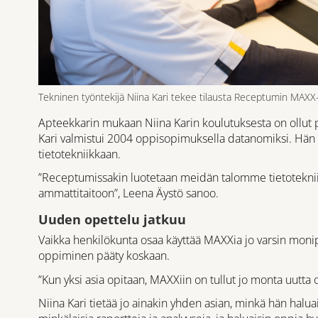
Tekninen työntekijä Niina Kari tekee tilausta Receptumin MAXX-
Apteekkarin mukaan Niina Karin koulutuksesta on ollut 
Kari valmistui 2004 oppisopimuksella datanomiksi. Hän k
tietotekniikkaan.
”Receptumissakin luotetaan meidän talomme tietoteknii
ammattitaitoon”, Leena Äystö sanoo.
Uuden opettelu jatkuu
Vaikka henkilökunta osaa käyttää MAXXia jo varsin monip
oppiminen pääty koskaan.
”Kun yksi asia opitaan, MAXXiin on tullut jo monta uutta 
Niina Kari tietää jo ainakin yhden asian, minkä hän hal