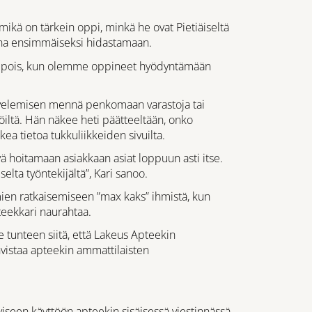
mikä on tärkein oppi, minkä he ovat Pietiäiseltä
ina ensimmäiseksi hidastamaan.
nen pois, kun olemme oppineet hyödyntämään
alvelemisen mennä penkomaan varastoja tai
öiltä. Hän näkee heti päätteeltään, onko
ea tietoa tukkuliikkeiden sivuilta.
ä hoitamaan asiakkaan asiat loppuun asti itse.
elta työntekijältä”, Kari sanoo.
ien ratkaisemiseen ”max kaks” ihmistä, kun
teekkari naurahtaa.
 tunteen siitä, että Lakeus Apteekin
vistaa apteekin ammattilaisten
viseen käyttöön apteekin sisäisessä viestinnässä.