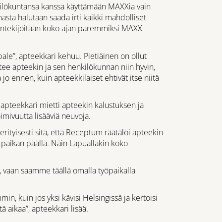
nkilökuntansa kanssa käyttämään MAXXia vain
sta halutaan saada irti kaikki mahdolliset
öntekijöitään koko ajan paremmiksi MAXX-
le”, apteekkari kehuu. Pietiäinen on ollut
e apteekin ja sen henkilökunnan niin hyvin,
 jo ennen, kuin apteekkilaiset ehtivät itse niitä
 apteekkari mietti apteekin kalustuksen ja
imivuutta lisääviä neuvoja.
erityisesti sitä, että Receptum räätälöi apteekin
a paikan päällä. Näin Lapuallakin koko
n, vaan saamme täällä omalla työpaikalla
n, kuin jos yksi kävisi Helsingissä ja kertoisi
ä aikaa”, apteekkari lisää.