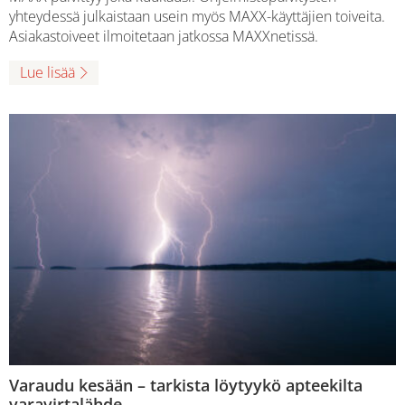
yhteydessä julkaistaan usein myös MAXX-käyttäjien toiveita.
Asiakastoiveet ilmoitetaan jatkossa MAXXnetissä.
Lue lisää
Varaudu kesään – tarkista löytyykö apteekilta
varavirtalähde