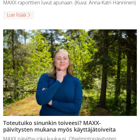
MAXX-raporttien luvut apunaan. (Kuva: Anna-Katri Hänninen)
Lue lisää
Toteutuiko sinunkin toiveesi? MAXX-
päivitysten mukana myös käyttäjätoiveita
MAXX päivittyy joka kuukausi. Ohjelmistopäivitysten