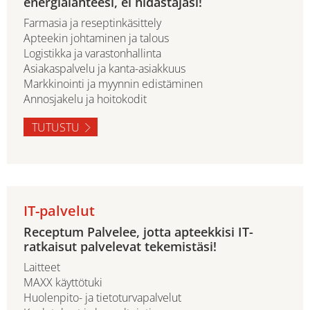
energialähteesi, ei hidastajasi!
Farmasia ja reseptinkäsittely
Apteekin johtaminen ja talous
Logistikka ja varastonhallinta
Asiakaspalvelu ja kanta-asiakkuus
Markkinointi ja myynnin edistäminen
Annosjakelu ja hoitokodit
TUTUSTU
IT-palvelut
Receptum Palvelee, jotta apteekkisi IT-
ratkaisut palvelevat tekemistäsi!
Laitteet
MAXX käyttötuki
Huolenpito- ja tietoturvapalvelut