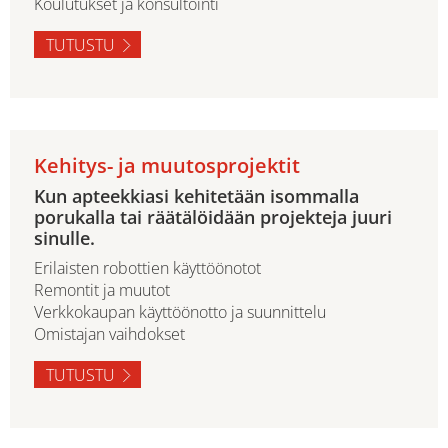
Koulutukset ja konsultointi
TUTUSTU
Kehitys- ja muutosprojektit
Kun apteekkiasi kehitetään isommalla
porukalla tai räätälöidään projekteja juuri
sinulle.
Erilaisten robottien käyttöönotot
Remontit ja muutot
Verkkokaupan käyttöönotto ja suunnittelu
Omistajan vaihdokset
TUTUSTU