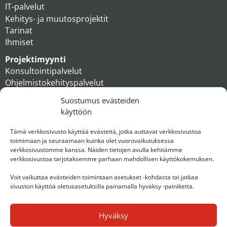
IT-palvelut
Kehitys- ja muutosprojektit
Tarinat
Ihmiset
Projektimyynti
Konsultointipalvelut
Ohjelmistokehityspalvelut
MAXX apteekkiratkaisut
Suostumus evästeiden
Tukipalvelut
käyttöön
Artikkelit
Ihmiset
Tämä verkkosivusto käyttää evästeitä, jotka auttavat verkkosivustoa
toimimaan ja seuraamaan kuinka olet vuorovaikutuksessa
Konserni
verkkosivustomme kanssa. Näiden tietojen avulla kehitämme
verkkosivustoa tarjotaksemme parhaan mahdollisen käyttökokemuksen.
Ota yhteyttä
Voit vaikuttaa evästeiden toimintaan asetukset -kohdasta tai jatkaa
sivuston käyttöä oletusasetuksilla painamalla hyväksy -painiketta.
Hyväksy