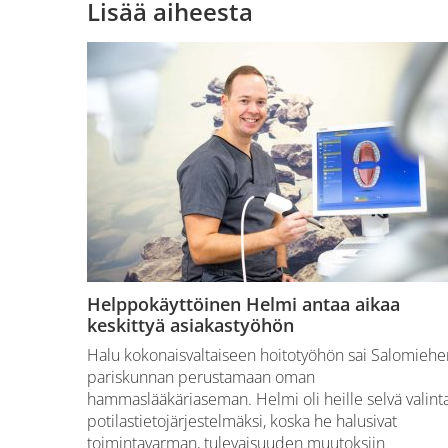
Lisää aiheesta
Helppokäyttöinen Helmi antaa aikaa
keskittyä asiakastyöhön
Halu kokonaisvaltaiseen hoitotyöhön sai Salomiehe
pariskunnan perustamaan oman
hammaslääkäriaseman. Helmi oli heille selvä valint
potilastietojärjestelmäksi, koska he halusivat
toimintavarman, tulevaisuuden muutoksiin