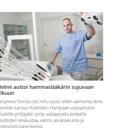
Helmi auttoi hammaslääkärin sujuvaan
alkuun
ohannes Finnilä osti reilu vuosi sitten vaimonsa Aino
innilän kanssa Huittisten Hampaan vastaanoton.
udelle yrittäjälle siirtyi vastaanotto keskellä
uittisten keskustaa, valmis asiakaskunta ja
otilastietojärjestelmä…