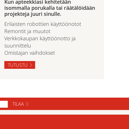
Kun apteekkiasi kehitetään
isommalla porukalla tai räätälöidään
projekteja juuri sinulle.
Erilaisten robottien käyttöönotot
Remontit ja muutot
Verkkokaupan käyttöönotto ja
suunnittelu
Omistajan vaihdokset
TUTUSTU
TILAA