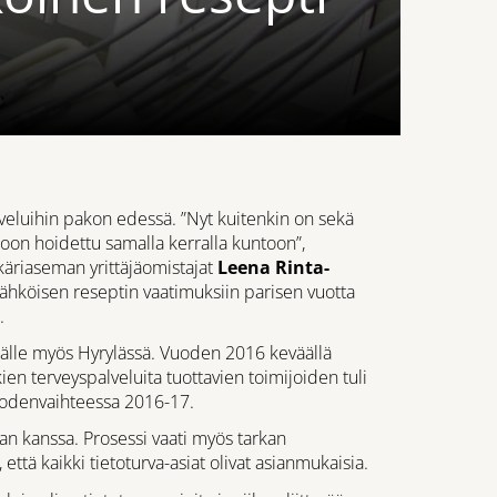
veluihin pakon edessä. ”Nyt kuitenkin on sekä
stoon hoidettu samalla kerralla kuntoon”,
käriaseman yrittäjäomistajat
Leena Rinta-
sähköisen reseptin vaatimuksiin parisen vuotta
.
ydälle myös Hyrylässä. Vuoden 2016 keväällä
kien terveyspalveluita tuottavien toimijoiden tuli
vuodenvaihteessa 2016-17.
lan kanssa. Prosessi vaati myös tarkan
ttä kaikki tietoturva-asiat olivat asianmukaisia.