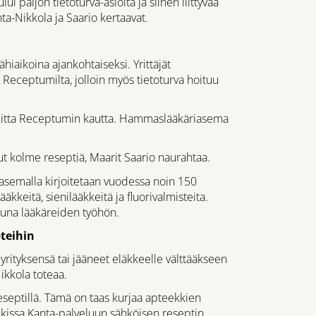
i paljon tietoturva-asioita ja siihen liittyvää
ta-Nikkola ja Saario kertaavat.
aikoina ajankohtaiseksi. Yrittäjät
 Receptumilta, jolloin myös tietoturva hoituu
elmitta Receptumin kautta. Hammaslääkäriasema
 kolme reseptiä, Maarit Saario naurahtaa.
asemalla kirjoitetaan vuodessa noin 150
äkkeitä, sienilääkkeitä ja fluorivalmisteita.
ttuna lääkäreiden työhön.
teihin
ityksensä tai jääneet eläkkeelle välttääkseen
ikkola toteaa.
septillä. Tämä on taas kurjaa apteekkien
eekissa Kanta-palveluun sähköisen reseptin