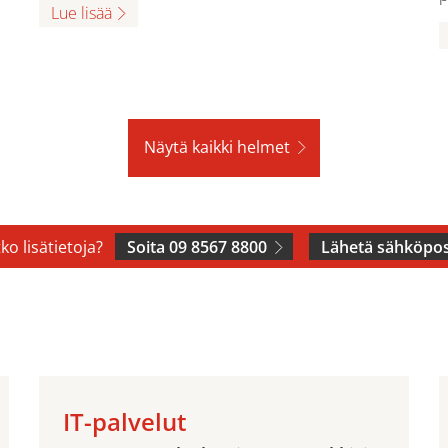
Lue lisää
Näytä kaikki helmet
ko lisätietoja?
Soita 09 8567 8800
Lähetä sähköpos
IT-palvelut