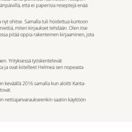
ipäivillä, että ei paperisia reseptejä enää
sa nyt ohitse. Samalla tuli hoidettua kuntoon
 miettiä, miten kirjaukset tehdään. Olen itse
tkossa pitää oppia rakenteinen kirjaaminen, jota
en. Yrityksessä työskentelevät
a ja ovat kiitelleet Helmeä sen nopeasta
 keväällä 2016 samalla kun aloitti Kanta-
rtovat.
in nettiajanvaraukseenkin saatiin käyttöön