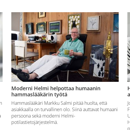
Moderni Helmi helpottaa humaanin
hammaslääkärin työtä
n
Hammaslääkäri Markku Salmi pitää huolta, että
J
asiakkaalla on turvallinen olo. Siinä auttavat humaani
F
a
persoona sekä moderni Helmi-
U
potilastietojärjestelmä.
H
p