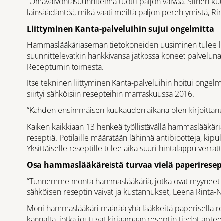
“Omavalvontasuunnitelma tuotti paljon vaivaa. Siihen kuulu
lainsäädäntöä, mikä vaati meiltä paljon perehtymistä, Rin
Liittyminen Kanta-palveluihin sujui ongelmitta
Hammaslääkäriaseman tietokoneiden uusiminen tulee lähi
suunnittelevatkin hankkivansa jatkossa koneet palveluna
Receptumin toimesta.
Itse tekninen liittyminen Kanta-palveluihin hoitui ong
siirtyi sähköisiin resepteihin marraskuussa 2016.
“Kahden ensimmäisen kuukauden aikana olen kirjoittanut
Kaiken kaikkiaan 13 henkeä työllistävällä hammaslääkäri
reseptiä. Potilaille määrätään lähinnä antibiootteja, kipulä
Yksittäiselle reseptille tulee aika suuri hintalappu verra
Osa hammaslääkäreistä turvaa vielä paperiresep
“Tunnemme monta hammaslääkäriä, jotka ovat myyneet yr
sähköisen reseptin vaivat ja kustannukset, Leena Rinta-N
Moni hammaslääkäri määrää yhä lääkkeitä paperisella re
kannalta, jotka joutuvat kirjaamaan reseptin tiedot apt