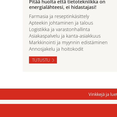
Pitää huolta että tietotekniikka on
energialähteesi, ei hidastajasi!
Farmasia ja reseptinkäsittely
Apteekin johtaminen ja talous
Logistikka ja varastonhallinta
Asiakaspalvelu ja kanta-asiakkuus
Markkinointi ja myynnin edistäminen
Annosjakelu ja hoitokodit
TUTUSTU
Vinkkejä ja lu