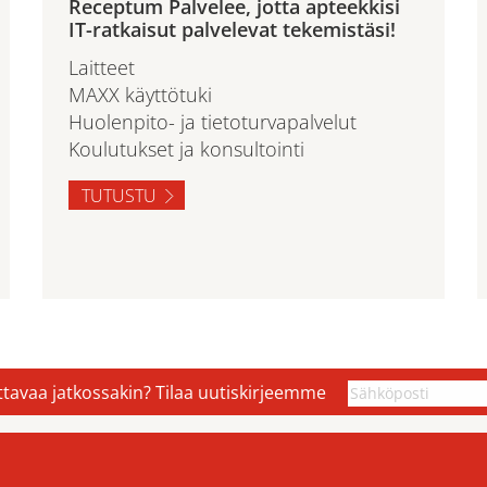
Receptum Palvelee, jotta apteekkisi
IT-ratkaisut palvelevat tekemistäsi!
Laitteet
MAXX käyttötuki
Huolenpito- ja tietoturvapalvelut
Koulutukset ja konsultointi
TUTUSTU
ettavaa jatkossakin? Tilaa uutiskirjeemme