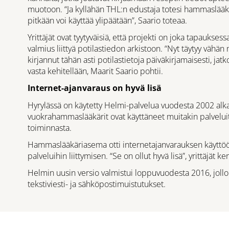
muotoon. “Ja kyllähän THL:n edustaja totesi hammaslääkär
pitkään voi käyttää ylipäätään”, Saario toteaa.
Yrittäjät ovat tyytyväisiä, että projekti on joka tapaukses
valmius liittyä potilastiedon arkistoon. “Nyt täytyy vähän
kirjannut tähän asti potilastietoja päiväkirjamaisesti, ja
vasta kehitellään, Maarit Saario pohtii.
Internet-ajanvaraus on hyvä lisä
Hyrylässä on käytetty Helmi-palvelua vuodesta 2002 alka
vuokrahammaslääkärit ovat käyttäneet muitakin palveluit
toiminnasta.
Hammaslääkäriasema otti internetajanvarauksen käyttöön
palveluihin liittymisen. “Se on ollut hyvä lisä”, yrittäjät ke
Helmin uusin versio valmistui loppuvuodesta 2016, jollo
tekstiviesti- ja sähköpostimuistutukset.