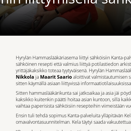
Hyrylän Hammaslääkäriasema liittyi sähköisiin Kanta-pal
sähköinen resepti että valmius liittyä potilastiedon arki
yrittäjäkaksikko toteaa tyytyväisenä. Hyrylän Hammaslää
Nikkola
ja
Maarit Saario
aloittivat valmistautumisen 
sitten käymällä asiaan liittyvissä informaatiotilaisuuksissa
Sitten hammaslääkärikunta sai jatkoaikaa ja asia jäi pö
kaksikko kuitenkin päätti hoitaa asian kuntoon, sillä kaik
vaihtaa paperisista sähköisiin resepteihin viimeistään 
Ensin tuli tehdä sopimus Kanta-palveluita ylläpitävän Ke
omavalvontasuunnitelman. Kela täytyi saada vakuutettua, e